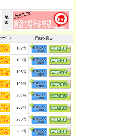
地
図
ｬﾝﾍﾟｰﾝ
詳細を見る
102号
103号
105号
106号
202号
203号
205号
206号