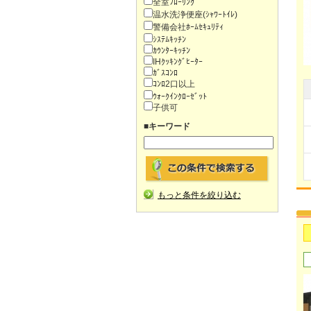
全室ﾌﾛｰﾘﾝｸﾞ
温水洗浄便座(ｼｬﾜｰﾄｲﾚ)
警備会社ﾎｰﾑｾｷｭﾘﾃｨ
ｼｽﾃﾑｷｯﾁﾝ
ｶｳﾝﾀｰｷｯﾁﾝ
IHｸｯｷﾝｸﾞﾋｰﾀｰ
ｶﾞｽｺﾝﾛ
ｺﾝﾛ2口以上
ｳｫｰｸｲﾝｸﾛｰｾﾞｯﾄ
子供可
■キーワード
もっと条件を絞り込む