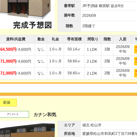
最寄駅
JR予讃線 柳原駅 徒歩9分
築年数
2026/09
階数
2階建て
賃料/共益費
敷金
礼金
専有面積
間取り
階数
入居
ｷ
2026/09
64,500円
なし
1.0ヶ月
50.14㎡
1階
/ 4,600円
1 LDK
中旬
2026/09
71,000円
なし
1.0ヶ月
58.60㎡
2階
/ 4,600円
2 LDK
中旬
2026/09
71,000円
なし
1.0ヶ月
58.60㎡
2階
/ 4,600円
2 LDK
中旬
新築
カナン和気
アパート
エリア
城北 松山市
所在地
愛媛県松山市和気町2丁目739番