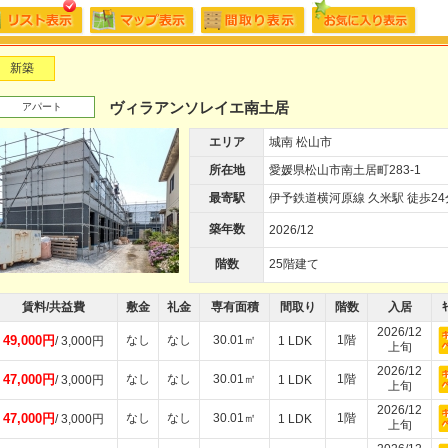
新築
ヴィラアンソレイエ南土居
アパート
エリア
城南 松山市
所在地
愛媛県松山市南土居町283-1
最寄駅
伊予鉄道横河原線 久米駅 徒歩24
築年数
2026/12
階数
25階建て
賃料/共益費
敷金
礼金
専有面積
間取り
階数
入居
ｷ
2026/12
49,000円
なし
なし
30.01㎡
1階
/ 3,000円
1 LDK
上旬
2026/12
47,000円
なし
なし
30.01㎡
1階
/ 3,000円
1 LDK
上旬
2026/12
47,000円
なし
なし
30.01㎡
1階
/ 3,000円
1 LDK
上旬