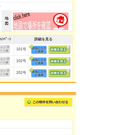
分
地
図
ｬﾝﾍﾟｰﾝ
詳細を見る
101号
102号
202号