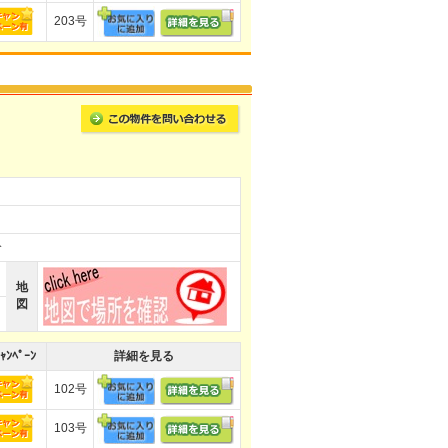
203号
分
地
図
ｬﾝﾍﾟｰﾝ
詳細を見る
102号
103号