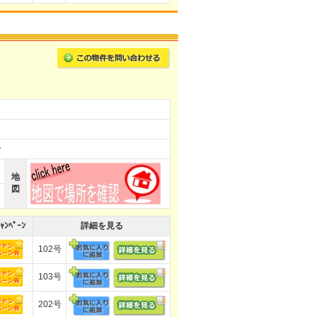
分
地
図
ｬﾝﾍﾟｰﾝ
詳細を見る
102号
103号
202号