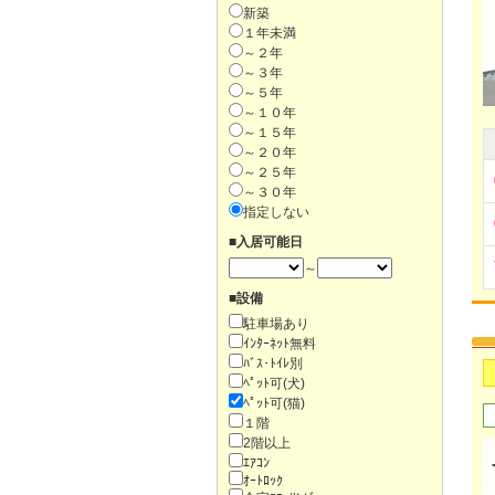
新築
１年未満
～２年
～３年
～５年
～１０年
～１５年
～２０年
～２５年
～３０年
指定しない
■入居可能日
～
■設備
駐車場あり
ｲﾝﾀｰﾈｯﾄ無料
ﾊﾞｽ･ﾄｲﾚ別
ﾍﾟｯﾄ可(犬)
ﾍﾟｯﾄ可(猫)
１階
2階以上
ｴｱｺﾝ
ｵｰﾄﾛｯｸ