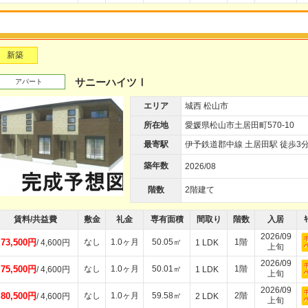
新築
サニーハイツⅠ
アパート
エリア
城西 松山市
所在地
愛媛県松山市土居田町570-10
最寄駅
伊予鉄道郡中線 土居田駅 徒歩3
築年数
2026/08
階数
2階建て
賃料/共益費
敷金
礼金
専有面積
間取り
階数
入居
ｷ
2026/09
73,500円
なし
1.0ヶ月
50.05㎡
1階
/ 4,600円
1 LDK
上旬
2026/09
75,500円
なし
1.0ヶ月
50.01㎡
1階
/ 4,600円
1 LDK
上旬
2026/09
80,500円
なし
1.0ヶ月
59.58㎡
2階
/ 4,600円
2 LDK
上旬