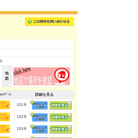
分
地
図
ｬﾝﾍﾟｰﾝ
詳細を見る
101号
102号
103号