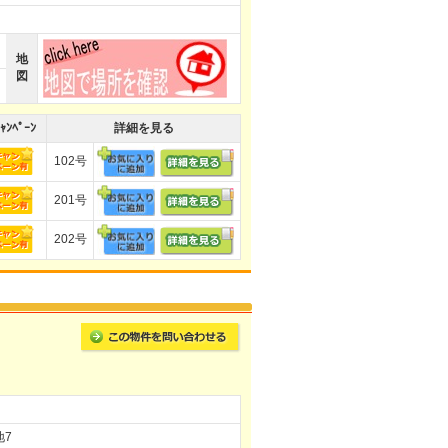
地
図
ｬﾝﾍﾟｰﾝ
詳細を見る
102号
201号
202号
地7