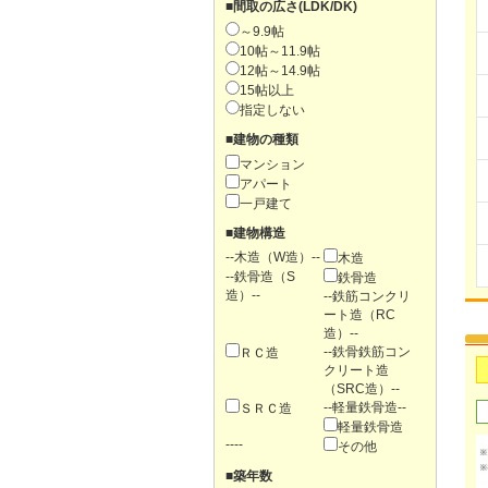
■間取の広さ(LDK/DK)
～9.9帖
10帖～11.9帖
12帖～14.9帖
15帖以上
指定しない
■建物の種類
マンション
アパート
一戸建て
■建物構造
--木造（W造）--
木造
--鉄骨造（S
鉄骨造
造）--
--鉄筋コンクリ
ート造（RC
造）--
--鉄骨鉄筋コン
ＲＣ造
クリート造
（SRC造）--
--軽量鉄骨造--
ＳＲＣ造
軽量鉄骨造
----
その他
■築年数