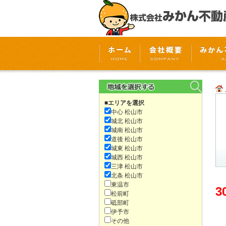
■エリアを選択
中心 松山市
城北 松山市
城南 松山市
道後 松山市
城東 松山市
城西 松山市
三津 松山市
北条 松山市
東温市
3
松前町
砥部町
伊予市
その他