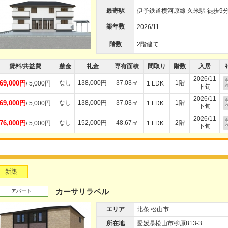
最寄駅
伊予鉄道横河原線 久米駅 徒歩9
築年数
2026/11
階数
2階建て
賃料/共益費
敷金
礼金
専有面積
間取り
階数
入居
ｷ
2026/11
69,000円
なし
138,000円
37.03㎡
1階
/ 5,000円
1 LDK
下旬
2026/11
69,000円
なし
138,000円
37.03㎡
1階
/ 5,000円
1 LDK
下旬
2026/11
76,000円
なし
152,000円
48.67㎡
2階
/ 5,000円
1 LDK
下旬
新築
カーサリラベル
アパート
エリア
北条 松山市
所在地
愛媛県松山市柳原813-3