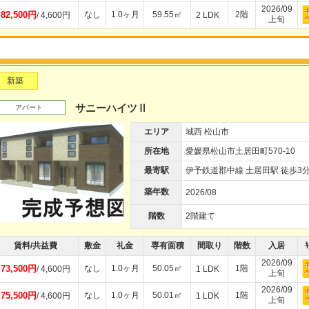
2026/09
82,500円
なし
1.0ヶ月
59.55㎡
2階
/ 4,600円
2 LDK
上旬
新築
サニーハイツⅡ
アパート
エリア
城西 松山市
所在地
愛媛県松山市土居田町570-10
最寄駅
伊予鉄道郡中線 土居田駅 徒歩3
築年数
2026/08
階数
2階建て
賃料/共益費
敷金
礼金
専有面積
間取り
階数
入居
ｷ
2026/09
73,500円
なし
1.0ヶ月
50.05㎡
1階
/ 4,600円
1 LDK
上旬
2026/09
75,500円
なし
1.0ヶ月
50.01㎡
1階
/ 4,600円
1 LDK
上旬