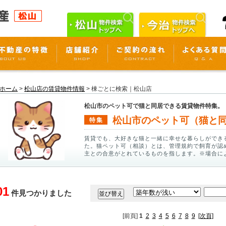
ホーム
>
松山店の賃貸物件情報
> 棟ごとに検索｜松山店
松山市のペット可で猫と同居できる賃貸物件特集。
松山市のペット可（猫と
特集
賃貸でも、大好きな猫と一緒に幸せな暮らしができ
た。猫ペット可（相談）とは、管理規約で飼育が認
主との合意がとれているものを指します。※場合に
01
件見つかりました
[前頁]
1
2
3
4
5
6
7
8
9
[次頁]