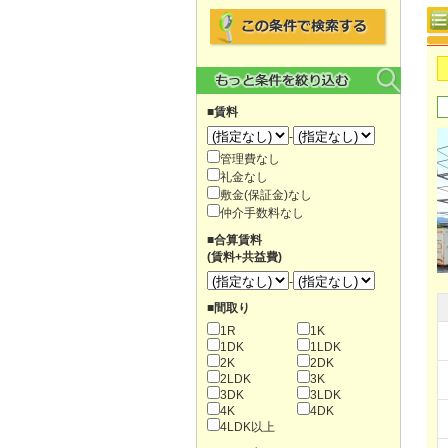
■賃料
-
管理費なし
礼金なし
敷金(保証金)なし
仲介手数料なし
■合算賃料
(賃料+共益費)
-
■間取り
1R
1K
1DK
1LDK
2K
2DK
2LDK
3K
3DK
3LDK
4K
4DK
4LDK以上