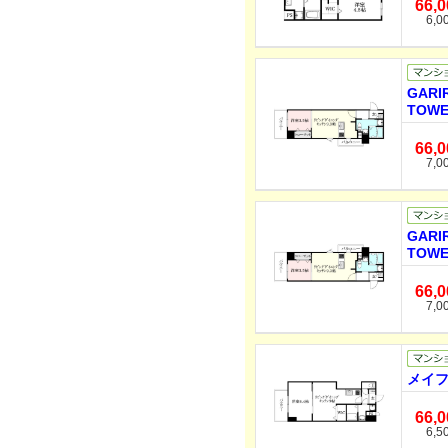
66,
6,0
GARI
TOWE
66,
7,0
GARI
TOWE
66,
7,0
メイフ
66,
6,5