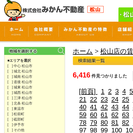
ホーム
>
松山店の
■エリアを選択
[ ] 中心 松山市
[ ] 城北 松山市
6,416
件見つかりました
[ ] 城南 松山市
[ ] 道後 松山市
[ ] 城東 松山市
[前頁]
1
2
3
4
5
[ ] 城西 松山市
21
22
23
24
25
[ ] 三津 松山市
[ ] 北条 松山市
40
41
42
43
44
[ ] 東温市
59
60
61
62
63
[ ] 松前町
[ ] 砥部町
78
79
80
81
82
[ ] 伊予市
97
98
99
100
10
[ ] その他