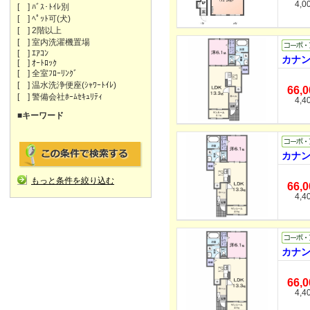
4,0
[ ] ﾊﾞｽ･ﾄｲﾚ別
[ ] ﾍﾟｯﾄ可(犬)
[ ] 2階以上
[ ] 室内洗濯機置場
[ ] ｴｱｺﾝ
カナン
[ ] ｵｰﾄﾛｯｸ
[ ] 全室ﾌﾛｰﾘﾝｸﾞ
[ ] 温水洗浄便座(ｼｬﾜｰﾄｲﾚ)
66,
[ ] 警備会社ﾎｰﾑｾｷｭﾘﾃｨ
4,4
■キーワード
カナン
もっと条件を絞り込む
66,
4,4
カナン
66,
4,4