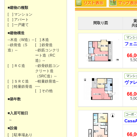
■建物の種類
[ ] マンション
[ ] アパート
賃
間取り図
[ ] 一戸建て
共
■建物構造
--木造（W造）--
[ ] 木造
フェニ
--鉄骨造（S
[ ] 鉄骨造
造）--
--鉄筋コンクリ
66,
ート造（RC
5,5
造）--
[ ] ＲＣ造
--鉄骨鉄筋コン
クリート造
（SRC造）--
[ ] ＳＲＣ造
--軽量鉄骨造--
ヴァレ
----
[ ] 軽量鉄骨造
[ ] その他
66,
5,0
■築年数
■入居可能日
～
CasaA
■設備
66,
[ ] 駐車場あり