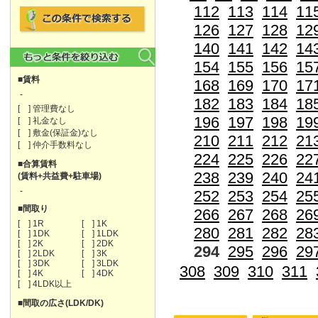
112
113
114
11
126
127
128
12
140
141
142
14
154
155
156
15
■賃料
168
169
170
17
-
182
183
184
18
[ ] 管理費なし
196
197
198
19
[ ] 礼金なし
[ ] 敷金(保証金)なし
210
211
212
21
[ ] 仲介手数料なし
224
225
226
22
■合算賃料
238
239
240
24
(賃料+共益費+駐車場)
-
252
253
254
25
■間取り
266
267
268
26
[ ] 1R
[ ] 1K
280
281
282
28
[ ] 1DK
[ ] 1LDK
[ ] 2K
[ ] 2DK
294
295
296
29
[ ] 2LDK
[ ] 3K
[ ] 3DK
[ ] 3LDK
308
309
310
311
[ ] 4K
[ ] 4DK
[ ] 4LDK以上
■間取の広さ(LDK/DK)