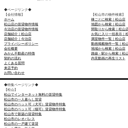
◆ページリンク◆
【会社情報】
【松山市の物件検索】
ホーム
棟ごとに検索｜松山店
松山店の賃貸物件情報
地図から検索｜松山店
今治店の賃貸物件情報
間取りから検索｜松山
店舗紹介｜松山店
お気に入り一括表示｜
店舗紹介｜今治店
満室物件一覧｜松山店
プライバシーポリシー
動画掲載物件一覧｜松
会社概要
地域から検索｜松山店
みかん不動産の特徴
路線・駅から検索｜松
契約の流れ
内見動画の再生リスト
よくある質問
来店予約
お問い合わせ
◆特集ページリンク◆
【松山】
松山でインターネット無料の賃貸特集
松山市の一人暮らし賃貸
松山市のペット可（犬可）賃貸物件特集
松山市のペット可（猫可）賃貸物件特集
松山市で新築の賃貸特集
松山市のレオパレス
松山市の一戸建て賃貸