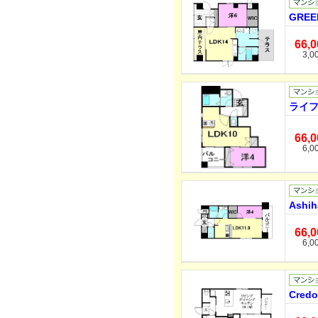
GREE
66,
3,0
ライフ
66,
6,0
Ashih
66,
6,0
Cred