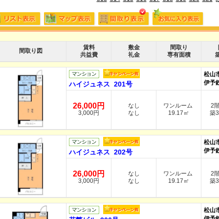
賃料
敷金
間取り
間取り図
共益費
礼金
専有面積
松山
伊予
ハイジュネス 201号
26,000円
なし
ワンルーム
2
3,000円
なし
19.17㎡
築3
松山
伊予
ハイジュネス 202号
26,000円
なし
ワンルーム
2
3,000円
なし
19.17㎡
築3
松山
伊予