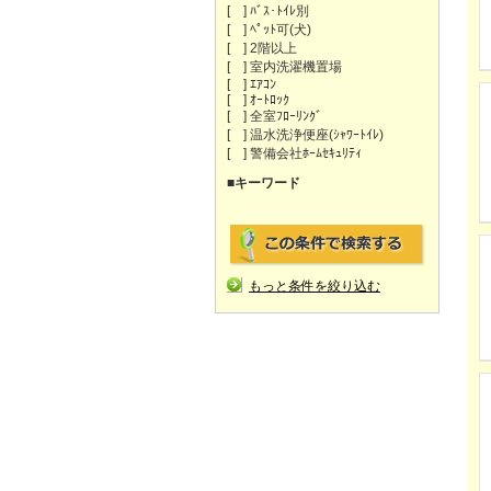
[ ] ﾊﾞｽ･ﾄｲﾚ別
[ ] ﾍﾟｯﾄ可(犬)
[ ] 2階以上
[ ] 室内洗濯機置場
[ ] ｴｱｺﾝ
[ ] ｵｰﾄﾛｯｸ
[ ] 全室ﾌﾛｰﾘﾝｸﾞ
[ ] 温水洗浄便座(ｼｬﾜｰﾄｲﾚ)
[ ] 警備会社ﾎｰﾑｾｷｭﾘﾃｨ
■キーワード
もっと条件を絞り込む