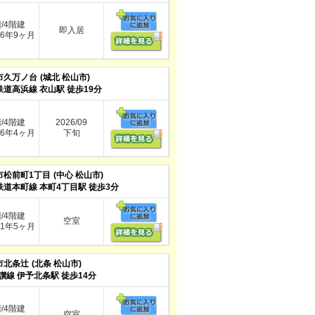
階/4階建
即入居
6年9ヶ月
市久万ノ台
(城北 松山市)
鉄道高浜線 衣山駅 徒歩19分
階/4階建
2026/09
6年4ヶ月
下旬
市松前町1丁目
(中心 松山市)
鉄道本町線 本町4丁目駅 徒歩3分
階/4階建
空室
1年5ヶ月
市北条辻
(北条 松山市)
讃線 伊予北条駅 徒歩14分
階/4階建
空室