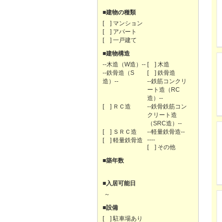
■建物の種類
[ ] マンション
[ ] アパート
[ ] 一戸建て
■建物構造
--木造（W造）--
[ ] 木造
--鉄骨造（S
[ ] 鉄骨造
造）--
--鉄筋コンクリ
ート造（RC
造）--
[ ] ＲＣ造
--鉄骨鉄筋コン
クリート造
（SRC造）--
[ ] ＳＲＣ造
--軽量鉄骨造--
----
[ ] 軽量鉄骨造
[ ] その他
■築年数
■入居可能日
～
■設備
[ ] 駐車場あり