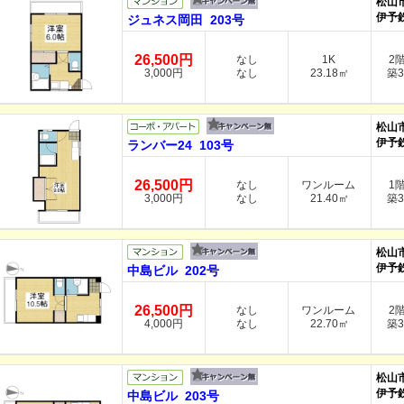
松山
伊予
ジュネス岡田 203号
26,500円
なし
1K
2
3,000円
なし
23.18㎡
築3
松山
伊予
ランバー24 103号
26,500円
なし
ワンルーム
1
3,000円
なし
21.40㎡
築3
松山
伊予
中島ビル 202号
26,500円
なし
ワンルーム
2
4,000円
なし
22.70㎡
築3
松山
伊予
中島ビル 203号