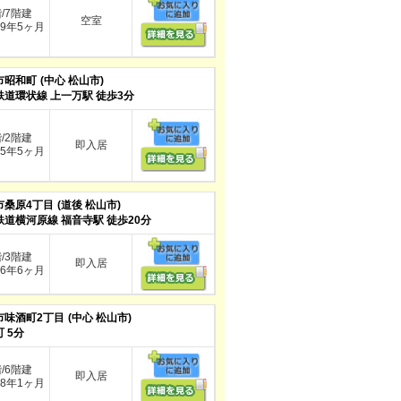
階/7階建
空室
9年5ヶ月
市昭和町
(中心 松山市)
鉄道環状線 上一万駅 徒歩3分
階/2階建
即入居
5年5ヶ月
市桑原4丁目
(道後 松山市)
鉄道横河原線 福音寺駅 徒歩20分
階/3階建
即入居
6年6ヶ月
市味酒町2丁目
(中心 松山市)
 5分
階/6階建
即入居
8年1ヶ月