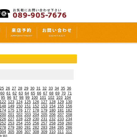
25
26
27
28
29
30
31
32
33
34
35
36
60
61
62
63
64
65
66
67
68
69
70
71
95
96
97
98
99
100
101
102
103
104
122
123
124
125
126
127
128
129
130
148
149
150
151
152
153
154
155
156
174
175
176
177
178
179
180
181
182
200
201
202
203
204
205
206
207
208
226
227
228
229
230
231
232
233
234
252
253
254
255
256
257
258
259
260
278
279
280
281
282
283
284
285
286
304
305
306
307
308
309
310
311
312
次頁]