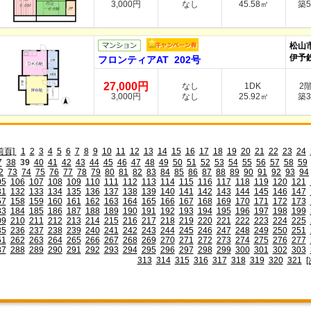
3,000円
なし
45.58㎡
築5
松山
伊予
フロンティアAT 202号
27,000円
なし
1DK
2
3,000円
なし
25.92㎡
築3
前頁]
1
2
3
4
5
6
7
8
9
10
11
12
13
14
15
16
17
18
19
20
21
22
23
24
7
38
39
40
41
42
43
44
45
46
47
48
49
50
51
52
53
54
55
56
57
58
59
2
73
74
75
76
77
78
79
80
81
82
83
84
85
86
87
88
89
90
91
92
93
94
05
106
107
108
109
110
111
112
113
114
115
116
117
118
119
120
121
31
132
133
134
135
136
137
138
139
140
141
142
143
144
145
146
147
57
158
159
160
161
162
163
164
165
166
167
168
169
170
171
172
173
83
184
185
186
187
188
189
190
191
192
193
194
195
196
197
198
199
09
210
211
212
213
214
215
216
217
218
219
220
221
222
223
224
225
35
236
237
238
239
240
241
242
243
244
245
246
247
248
249
250
251
61
262
263
264
265
266
267
268
269
270
271
272
273
274
275
276
277
87
288
289
290
291
292
293
294
295
296
297
298
299
300
301
302
303
313
314
315
316
317
318
319
320
321
[