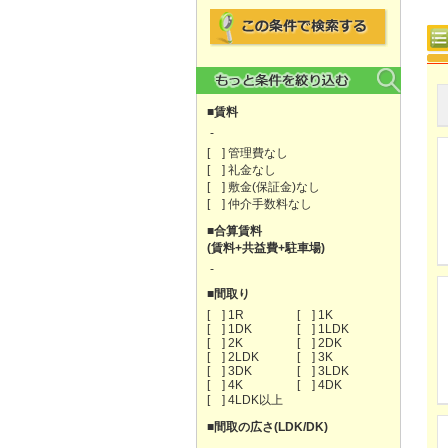
■賃料
-
[ ] 管理費なし
[ ] 礼金なし
[ ] 敷金(保証金)なし
[ ] 仲介手数料なし
■合算賃料
(賃料+共益費+駐車場)
-
■間取り
[ ] 1R
[ ] 1K
[ ] 1DK
[ ] 1LDK
[ ] 2K
[ ] 2DK
[ ] 2LDK
[ ] 3K
[ ] 3DK
[ ] 3LDK
[ ] 4K
[ ] 4DK
[ ] 4LDK以上
■間取の広さ(LDK/DK)