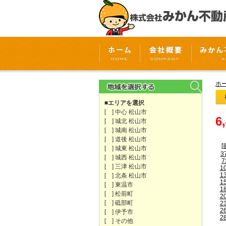
ホ
■エリアを選択
[ ] 中心 松山市
6
[ ] 城北 松山市
[ ] 城南 松山市
[ ] 道後 松山市
[
[ ] 城東 松山市
3
[ ] 城西 松山市
7
[ ] 三津 松山市
1
1
[ ] 北条 松山市
1
[ ] 東温市
1
[ ] 松前町
2
[ ] 砥部町
2
2
[ ] 伊予市
2
[ ] その他