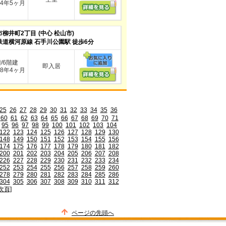
4年5ヶ月
市柳井町2丁目
(中心 松山市)
鉄道横河原線 石手川公園駅 徒歩6分
階/6階建
即入居
8年4ヶ月
25
26
27
28
29
30
31
32
33
34
35
36
60
61
62
63
64
65
66
67
68
69
70
71
95
96
97
98
99
100
101
102
103
104
122
123
124
125
126
127
128
129
130
148
149
150
151
152
153
154
155
156
174
175
176
177
178
179
180
181
182
200
201
202
203
204
205
206
207
208
226
227
228
229
230
231
232
233
234
252
253
254
255
256
257
258
259
260
278
279
280
281
282
283
284
285
286
304
305
306
307
308
309
310
311
312
次頁]
ページの先頭へ