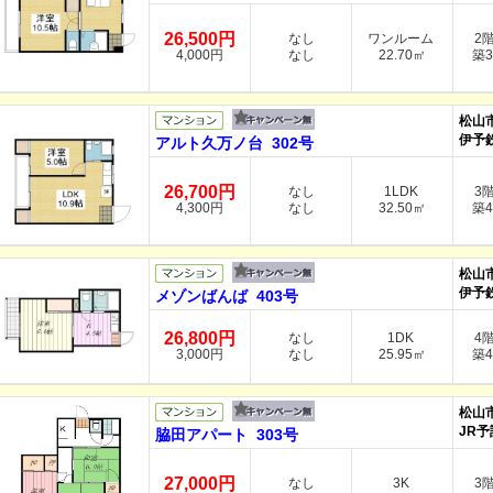
26,500円
なし
ワンルーム
2
4,000円
なし
22.70㎡
築3
松山
伊予
アルト久万ノ台 302号
26,700円
なし
1LDK
3
4,300円
なし
32.50㎡
築4
松山
伊予
メゾンばんば 403号
26,800円
なし
1DK
4
3,000円
なし
25.95㎡
築4
松山
JR予
脇田アパート 303号
27,000円
なし
3K
3