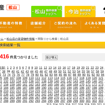
ーム
>
松山店の賃貸物件情報
> 間取りから検索｜松山店
,416
件見つかりました
前頁]
1
2
3
4
5
6
7
8
9
10
11
12
13
14
15
16
17
18
19
20
21
22
23
24
7
38
39
40
41
42
43
44
45
46
47
48
49
50
51
52
53
54
55
56
57
58
59
2
73
74
75
76
77
78
79
80
81
82
83
84
85
86
87
88
89
90
91
92
93
94
05
106
107
108
109
110
111
112
113
114
115
116
117
118
119
120
121
31
132
133
134
135
136
137
138
139
140
141
142
143
144
145
146
147
57
158
159
160
161
162
163
164
165
166
167
168
169
170
171
172
173
83
184
185
186
187
188
189
190
191
192
193
194
195
196
197
198
199
09
210
211
212
213
214
215
216
217
218
219
220
221
222
223
224
225
35
236
237
238
239
240
241
242
243
244
245
246
247
248
249
250
251
61
262
263
264
265
266
267
268
269
270
271
272
273
274
275
276
277
87
288
289
290
291
292
293
294
295
296
297
298
299
300
301
302
303
313
314
315
316
317
318
319
320
321
[