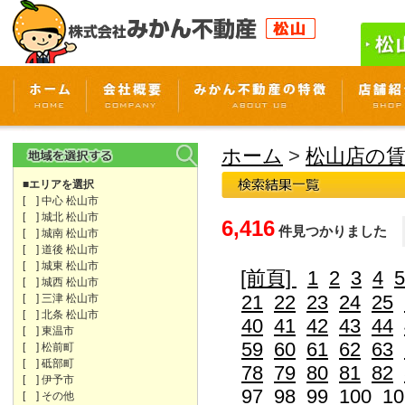
ホーム
>
松山店の
■エリアを選択
[ ] 中心 松山市
[ ] 城北 松山市
6,416
件見つかりました
[ ] 城南 松山市
[ ] 道後 松山市
[ ] 城東 松山市
[前頁]
1
2
3
4
5
[ ] 城西 松山市
21
22
23
24
25
[ ] 三津 松山市
[ ] 北条 松山市
40
41
42
43
44
[ ] 東温市
59
60
61
62
63
[ ] 松前町
[ ] 砥部町
78
79
80
81
82
[ ] 伊予市
97
98
99
100
10
[ ] その他