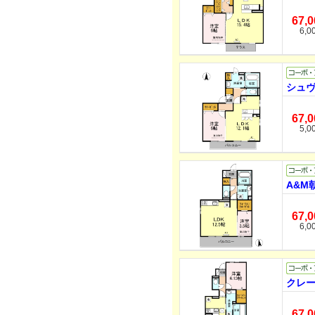
67,
6,0
シュヴ
67,
5,0
A&M
67,
6,0
クレー
67,