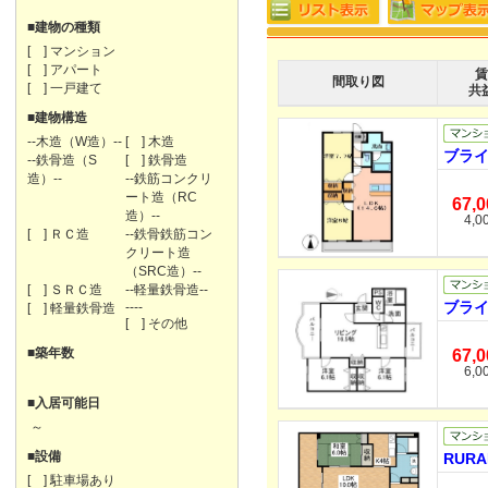
■建物の種類
[ ] マンション
[ ] アパート
賃
間取り図
[ ] 一戸建て
共
■建物構造
--木造（W造）--
[ ] 木造
ブライ
--鉄骨造（S
[ ] 鉄骨造
造）--
--鉄筋コンクリ
ート造（RC
67,
造）--
4,0
[ ] ＲＣ造
--鉄骨鉄筋コン
クリート造
（SRC造）--
[ ] ＳＲＣ造
--軽量鉄骨造--
ブライ
----
[ ] 軽量鉄骨造
[ ] その他
■築年数
67,
6,0
■入居可能日
～
■設備
RURA
[ ] 駐車場あり