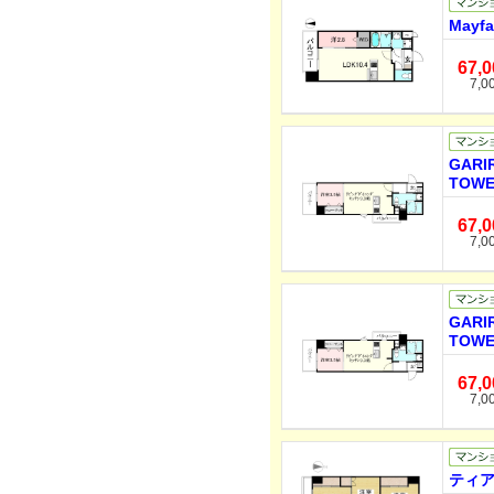
Mayf
67,
7,0
GARI
TOWE
67,
7,0
GARI
TOWE
67,
7,0
ティア