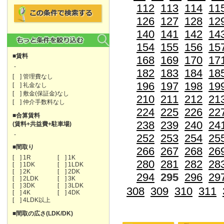
112
113
114
11
126
127
128
12
140
141
142
14
154
155
156
15
■賃料
168
169
170
17
-
182
183
184
18
[ ] 管理費なし
196
197
198
19
[ ] 礼金なし
[ ] 敷金(保証金)なし
210
211
212
21
[ ] 仲介手数料なし
224
225
226
22
■合算賃料
238
239
240
24
(賃料+共益費+駐車場)
-
252
253
254
25
■間取り
266
267
268
26
[ ] 1R
[ ] 1K
280
281
282
28
[ ] 1DK
[ ] 1LDK
[ ] 2K
[ ] 2DK
294
295
296
29
[ ] 2LDK
[ ] 3K
[ ] 3DK
[ ] 3LDK
308
309
310
311
[ ] 4K
[ ] 4DK
[ ] 4LDK以上
■間取の広さ(LDK/DK)