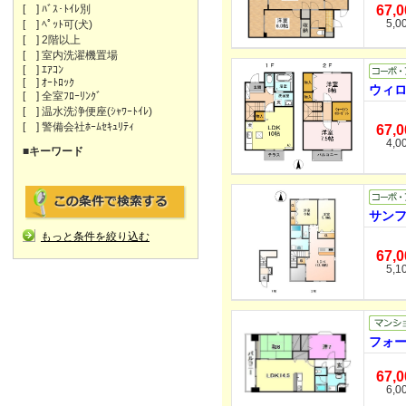
[ ] ﾊﾞｽ･ﾄｲﾚ別
67,
5,0
[ ] ﾍﾟｯﾄ可(犬)
[ ] 2階以上
[ ] 室内洗濯機置場
[ ] ｴｱｺﾝ
[ ] ｵｰﾄﾛｯｸ
ウィロ
[ ] 全室ﾌﾛｰﾘﾝｸﾞ
[ ] 温水洗浄便座(ｼｬﾜｰﾄｲﾚ)
[ ] 警備会社ﾎｰﾑｾｷｭﾘﾃｨ
67,
4,0
■キーワード
サンフ
もっと条件を絞り込む
67,
5,1
フォー
67,
6,0