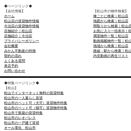
◆ページリンク◆
【会社情報】
【松山市の物件検索】
ホーム
棟ごとに検索｜松山店
松山店の賃貸物件情報
地図から検索｜松山店
今治店の賃貸物件情報
間取りから検索｜松山
店舗紹介｜松山店
お気に入り一括表示｜
店舗紹介｜今治店
満室物件一覧｜松山店
プライバシーポリシー
動画掲載物件一覧｜松
会社概要
地域から検索｜松山店
みかん不動産の特徴
路線・駅から検索｜松
契約の流れ
内見動画の再生リスト
よくある質問
来店予約
お問い合わせ
◆特集ページリンク◆
【松山】
松山でインターネット無料の賃貸特集
松山市の一人暮らし賃貸
松山市のペット可（犬可）賃貸物件特集
松山市のペット可（猫可）賃貸物件特集
松山市で新築の賃貸特集
松山市のレオパレス
松山市の一戸建て賃貸
オール電化 松山市