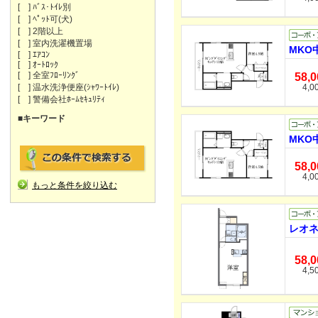
[ ] ﾊﾞｽ･ﾄｲﾚ別
[ ] ﾍﾟｯﾄ可(犬)
[ ] 2階以上
[ ] 室内洗濯機置場
MKO
[ ] ｴｱｺﾝ
[ ] ｵｰﾄﾛｯｸ
[ ] 全室ﾌﾛｰﾘﾝｸﾞ
58,
[ ] 温水洗浄便座(ｼｬﾜｰﾄｲﾚ)
4,0
[ ] 警備会社ﾎｰﾑｾｷｭﾘﾃｨ
■キーワード
MKO
58,
4,0
もっと条件を絞り込む
レオネ
58,
4,5