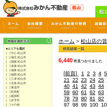
ホーム
>
松山店の
■エリアを選択
[ ] 中心 松山市
[ ] 城北 松山市
6,440
件見つかりました
[ ] 城南 松山市
[ ] 道後 松山市
[ ] 城東 松山市
[前頁]
1
2
3
4
5
[ ] 城西 松山市
21
22
23
24
25
[ ] 三津 松山市
[ ] 北条 松山市
40
41
42
43
44
[ ] 東温市
59
60
61
62
63
[ ] 松前町
[ ] 砥部町
78
79
80
81
82
[ ] 伊予市
97
98
99
100
10
[ ] その他