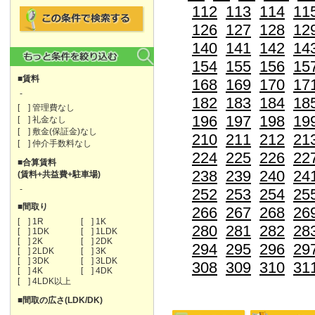
112
113
114
11
126
127
128
12
140
141
142
14
154
155
156
15
■賃料
168
169
170
17
-
182
183
184
18
[ ] 管理費なし
196
197
198
19
[ ] 礼金なし
[ ] 敷金(保証金)なし
210
211
212
21
[ ] 仲介手数料なし
224
225
226
22
■合算賃料
238
239
240
24
(賃料+共益費+駐車場)
-
252
253
254
25
■間取り
266
267
268
26
[ ] 1R
[ ] 1K
280
281
282
28
[ ] 1DK
[ ] 1LDK
[ ] 2K
[ ] 2DK
294
295
296
29
[ ] 2LDK
[ ] 3K
[ ] 3DK
[ ] 3LDK
308
309
310
31
[ ] 4K
[ ] 4DK
[ ] 4LDK以上
■間取の広さ(LDK/DK)