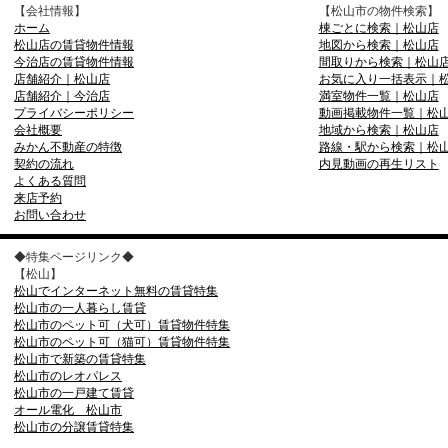
【会社情報】
【松山市の物件検索】
ホーム
棟ごとに検索｜松山店
松山店の賃貸物件情報
地図から検索｜松山店
今治店の賃貸物件情報
間取りから検索｜松山
店舗紹介｜松山店
お気に入り一括表示｜
店舗紹介｜今治店
満室物件一覧｜松山店
プライバシーポリシー
動画掲載物件一覧｜松
会社概要
地域から検索｜松山店
みかん不動産の特徴
路線・駅から検索｜松
契約の流れ
内見動画の再生リスト
よくある質問
来店予約
お問い合わせ
◆特集ページリンク◆
【松山】
松山でインターネット無料の賃貸特集
松山市の一人暮らし賃貸
松山市のペット可（犬可）賃貸物件特集
松山市のペット可（猫可）賃貸物件特集
松山市で新築の賃貸特集
松山市のレオパレス
松山市の一戸建て賃貸
オール電化 松山市
松山市の分譲賃貸特集