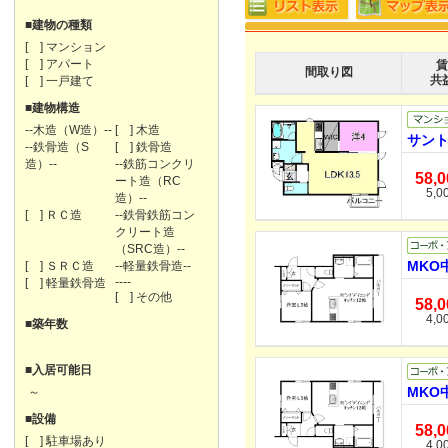
■建物の種類
[ ] マンション
[ ] アパート
賃
間取り図
共
[ ] 一戸建て
■建物構造
--木造（W造）--
[ ] 木造
サント
--鉄骨造（S
[ ] 鉄骨造
造）--
--鉄筋コンクリ
58,
ート造（RC
5,0
造）--
[ ] ＲＣ造
--鉄骨鉄筋コン
クリート造
（SRC造）--
MKO
[ ] ＳＲＣ造
--軽量鉄骨造--
----
[ ] 軽量鉄骨造
[ ] その他
58,
4,0
■築年数
■入居可能日
MKO
～
■設備
58,
[ ] 駐車場あり
4,0