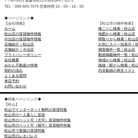
〒790-0931 愛媛県松山市西石井4丁目2-2
TEL：089-905-7676 営業時間 10：00～18：00
◆ページリンク◆
【会社情報】
【松山市の物件検索】
ホーム
棟ごとに検索｜松山店
松山店の賃貸物件情報
地図から検索｜松山店
今治店の賃貸物件情報
間取りから検索｜松山
店舗紹介｜松山店
お気に入り一括表示｜
店舗紹介｜今治店
満室物件一覧｜松山店
プライバシーポリシー
動画掲載物件一覧｜松
会社概要
地域から検索｜松山店
みかん不動産の特徴
路線・駅から検索｜松
契約の流れ
内見動画の再生リスト
よくある質問
来店予約
お問い合わせ
◆特集ページリンク◆
【松山】
松山でインターネット無料の賃貸特集
松山市の一人暮らし賃貸
松山市のペット可（犬可）賃貸物件特集
松山市のペット可（猫可）賃貸物件特集
松山市で新築の賃貸特集
松山市のレオパレス