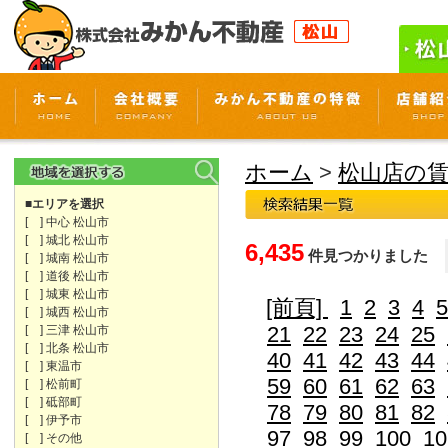
ホーム
>
松山店の
■エリアを選択
[ ] 中心 松山市
[ ] 城北 松山市
6,435
件見つかりました
[ ] 城南 松山市
[ ] 道後 松山市
[ ] 城東 松山市
[前頁]
1
2
3
4
5
[ ] 城西 松山市
21
22
23
24
25
[ ] 三津 松山市
[ ] 北条 松山市
40
41
42
43
44
[ ] 東温市
59
60
61
62
63
[ ] 松前町
[ ] 砥部町
78
79
80
81
82
[ ] 伊予市
97
98
99
100
10
[ ] その他