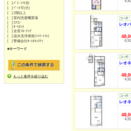
4,4
[ ] ﾊﾞｽ･ﾄｲﾚ別
[ ] ﾍﾟｯﾄ可(犬)
[ ] 2階以上
[ ] 室内洗濯機置場
[ ] ｴｱｺﾝ
レオパ
[ ] ｵｰﾄﾛｯｸ
[ ] 全室ﾌﾛｰﾘﾝｸﾞ
[ ] 温水洗浄便座(ｼｬﾜｰﾄｲﾚ)
48,
6,5
[ ] 警備会社ﾎｰﾑｾｷｭﾘﾃｨ
■キーワード
レオネ
48,
もっと条件を絞り込む
4,5
レオネ
48,
4,5