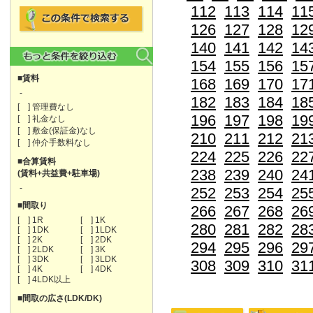
112
113
114
11
126
127
128
12
140
141
142
14
154
155
156
15
■賃料
168
169
170
17
-
182
183
184
18
[ ] 管理費なし
196
197
198
19
[ ] 礼金なし
[ ] 敷金(保証金)なし
210
211
212
21
[ ] 仲介手数料なし
224
225
226
22
■合算賃料
238
239
240
24
(賃料+共益費+駐車場)
-
252
253
254
25
■間取り
266
267
268
26
[ ] 1R
[ ] 1K
280
281
282
28
[ ] 1DK
[ ] 1LDK
[ ] 2K
[ ] 2DK
294
295
296
29
[ ] 2LDK
[ ] 3K
[ ] 3DK
[ ] 3LDK
308
309
310
31
[ ] 4K
[ ] 4DK
[ ] 4LDK以上
■間取の広さ(LDK/DK)