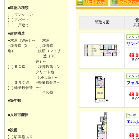
■建物の種類
[ ] マンション
[ ] アパート
賃
間取り図
共
[ ] 一戸建て
■建物構造
--木造（W造）--
[ ] 木造
サンピ
--鉄骨造（S
[ ] 鉄骨造
造）--
--鉄筋コンクリ
48,
ート造（RC
5,0
造）--
[ ] ＲＣ造
--鉄骨鉄筋コン
クリート造
（SRC造）--
フォル
[ ] ＳＲＣ造
--軽量鉄骨造--
----
[ ] 軽量鉄骨造
[ ] その他
48,
5,0
■築年数
■入居可能日
エルホ
～
■設備
48,
[ ] 駐車場あり