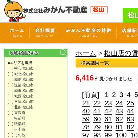
ホーム
>
松山店の
■エリアを選択
[ ] 中心 松山市
[ ] 城北 松山市
6,416
件見つかりました
[ ] 城南 松山市
[ ] 道後 松山市
[ ] 城東 松山市
[前頁]
1
2
3
4
5
[ ] 城西 松山市
21
22
23
24
25
[ ] 三津 松山市
[ ] 北条 松山市
40
41
42
43
44
[ ] 東温市
59
60
61
62
63
[ ] 松前町
[ ] 砥部町
78
79
80
81
82
[ ] 伊予市
97
98
99
100
10
[ ] その他