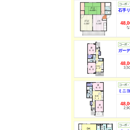
石手リ
48,
な
ガーデ
48,
3,5
ミニヨ
48,
2,9