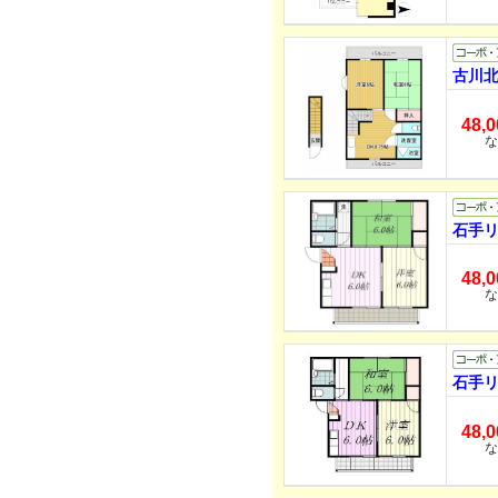
古川北
48,
な
石手リ
48,
な
石手リ
48,
な