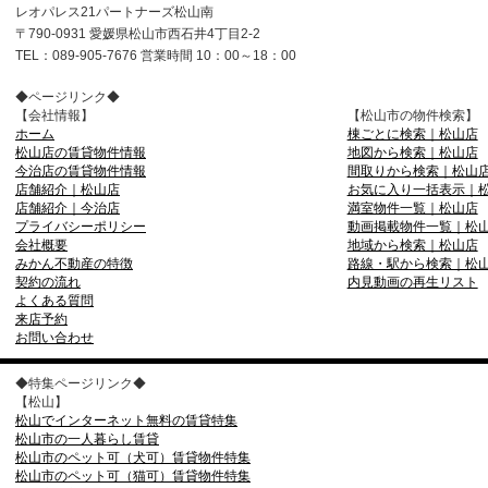
レオパレス21パートナーズ松山南
〒790-0931 愛媛県松山市西石井4丁目2-2
TEL：089-905-7676 営業時間 10：00～18：00
◆ページリンク◆
【会社情報】
【松山市の物件検索】
ホーム
棟ごとに検索｜松山店
松山店の賃貸物件情報
地図から検索｜松山店
今治店の賃貸物件情報
間取りから検索｜松山
店舗紹介｜松山店
お気に入り一括表示｜
店舗紹介｜今治店
満室物件一覧｜松山店
プライバシーポリシー
動画掲載物件一覧｜松
会社概要
地域から検索｜松山店
みかん不動産の特徴
路線・駅から検索｜松
契約の流れ
内見動画の再生リスト
よくある質問
来店予約
お問い合わせ
◆特集ページリンク◆
【松山】
松山でインターネット無料の賃貸特集
松山市の一人暮らし賃貸
松山市のペット可（犬可）賃貸物件特集
松山市のペット可（猫可）賃貸物件特集