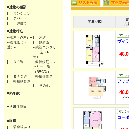
■建物の種類
[ ] マンション
[ ] アパート
賃
間取り図
[ ] 一戸建て
共
■建物構造
--木造（W造）--
[ ] 木造
ヴィラ
--鉄骨造（S
[ ] 鉄骨造
造）--
--鉄筋コンクリ
ート造（RC
48,
造）--
5,0
[ ] ＲＣ造
--鉄骨鉄筋コン
クリート造
（SRC造）--
[ ] ＳＲＣ造
--軽量鉄骨造--
アップ
----
[ ] 軽量鉄骨造
[ ] その他
48,
■築年数
5,5
■入居可能日
～
コーポ
■設備
[ ] 駐車場あり