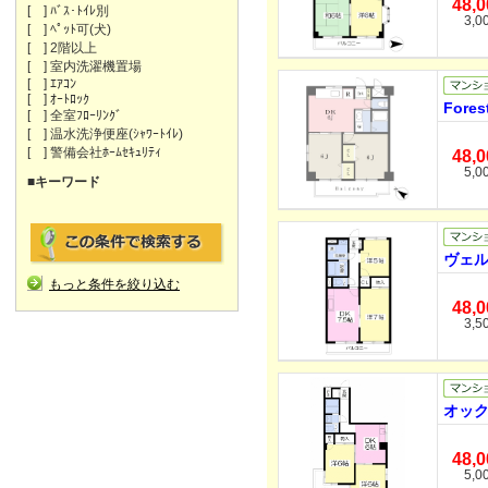
48,
[ ] ﾊﾞｽ･ﾄｲﾚ別
3,0
[ ] ﾍﾟｯﾄ可(犬)
[ ] 2階以上
[ ] 室内洗濯機置場
[ ] ｴｱｺﾝ
[ ] ｵｰﾄﾛｯｸ
Fore
[ ] 全室ﾌﾛｰﾘﾝｸﾞ
[ ] 温水洗浄便座(ｼｬﾜｰﾄｲﾚ)
[ ] 警備会社ﾎｰﾑｾｷｭﾘﾃｨ
48,
5,0
■キーワード
ヴェル
もっと条件を絞り込む
48,
3,5
オック
48,
5,0