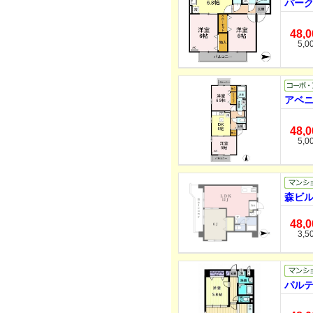
パーク
48,
5,0
アベニ
48,
5,0
森ビル
48,
3,5
パルテー