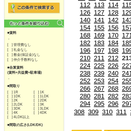
112
113
114
11
126
127
128
12
140
141
142
14
154
155
156
15
■賃料
168
169
170
17
-
182
183
184
18
[ ] 管理費なし
196
197
198
19
[ ] 礼金なし
[ ] 敷金(保証金)なし
210
211
212
21
[ ] 仲介手数料なし
224
225
226
22
■合算賃料
238
239
240
24
(賃料+共益費+駐車場)
-
252
253
254
25
■間取り
266
267
268
26
[ ] 1R
[ ] 1K
280
281
282
28
[ ] 1DK
[ ] 1LDK
[ ] 2K
[ ] 2DK
294
295
296
29
[ ] 2LDK
[ ] 3K
[ ] 3DK
[ ] 3LDK
308
309
310
311
[ ] 4K
[ ] 4DK
[ ] 4LDK以上
■間取の広さ(LDK/DK)