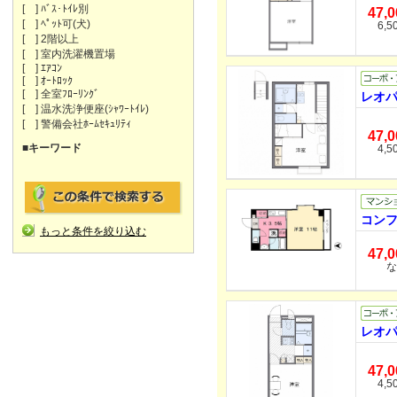
[ ] ﾊﾞｽ･ﾄｲﾚ別
47,
[ ] ﾍﾟｯﾄ可(犬)
6,5
[ ] 2階以上
[ ] 室内洗濯機置場
[ ] ｴｱｺﾝ
[ ] ｵｰﾄﾛｯｸ
[ ] 全室ﾌﾛｰﾘﾝｸﾞ
レオパ
[ ] 温水洗浄便座(ｼｬﾜｰﾄｲﾚ)
[ ] 警備会社ﾎｰﾑｾｷｭﾘﾃｨ
47,
■キーワード
4,5
コンフ
もっと条件を絞り込む
47,
な
レオパ
47,
4,5