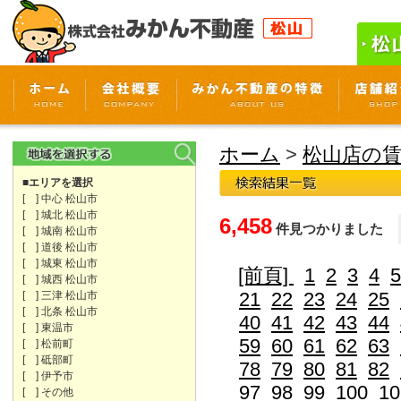
ホーム
>
松山店の
■エリアを選択
[ ] 中心 松山市
[ ] 城北 松山市
6,458
件見つかりました
[ ] 城南 松山市
[ ] 道後 松山市
[ ] 城東 松山市
[前頁]
1
2
3
4
5
[ ] 城西 松山市
21
22
23
24
25
[ ] 三津 松山市
[ ] 北条 松山市
40
41
42
43
44
[ ] 東温市
59
60
61
62
63
[ ] 松前町
[ ] 砥部町
78
79
80
81
82
[ ] 伊予市
97
98
99
100
10
[ ] その他