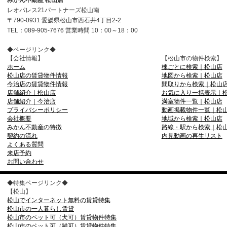
みかん不動産 松山店
レオパレス21パートナーズ松山南
〒790-0931 愛媛県松山市西石井4丁目2-2
TEL：089-905-7676 営業時間 10：00～18：00
◆ページリンク◆
【会社情報】
【松山市の物件検索】
ホーム
棟ごとに検索｜松山店
松山店の賃貸物件情報
地図から検索｜松山店
今治店の賃貸物件情報
間取りから検索｜松山
店舗紹介｜松山店
お気に入り一括表示｜
店舗紹介｜今治店
満室物件一覧｜松山店
プライバシーポリシー
動画掲載物件一覧｜松
会社概要
地域から検索｜松山店
みかん不動産の特徴
路線・駅から検索｜松
契約の流れ
内見動画の再生リスト
よくある質問
来店予約
お問い合わせ
◆特集ページリンク◆
【松山】
松山でインターネット無料の賃貸特集
松山市の一人暮らし賃貸
松山市のペット可（犬可）賃貸物件特集
松山市のペット可（猫可）賃貸物件特集