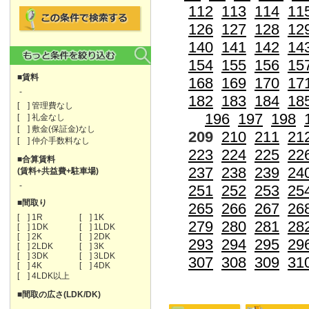
112
113
114
11
126
127
128
12
140
141
142
14
154
155
156
15
■賃料
168
169
170
17
-
182
183
184
18
[ ] 管理費なし
196
197
198
[ ] 礼金なし
[ ] 敷金(保証金)なし
209
210
211
21
[ ] 仲介手数料なし
223
224
225
22
■合算賃料
237
238
239
24
(賃料+共益費+駐車場)
-
251
252
253
25
■間取り
265
266
267
26
[ ] 1R
[ ] 1K
279
280
281
28
[ ] 1DK
[ ] 1LDK
[ ] 2K
[ ] 2DK
293
294
295
29
[ ] 2LDK
[ ] 3K
[ ] 3DK
[ ] 3LDK
307
308
309
31
[ ] 4K
[ ] 4DK
[ ] 4LDK以上
■間取の広さ(LDK/DK)