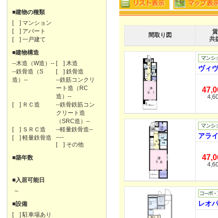
■建物の種類
[ ] マンション
[ ] アパート
賃
間取り図
共
[ ] 一戸建て
■建物構造
--木造（W造）--
[ ] 木造
ヴィヴ
--鉄骨造（S
[ ] 鉄骨造
造）--
--鉄筋コンクリ
ート造（RC
47,
造）--
4,6
[ ] ＲＣ造
--鉄骨鉄筋コン
クリート造
（SRC造）--
[ ] ＳＲＣ造
--軽量鉄骨造--
アライ
----
[ ] 軽量鉄骨造
[ ] その他
47,
■築年数
4,6
■入居可能日
～
レオパ
■設備
[ ] 駐車場あり