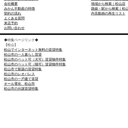
会社概要
地域から検索｜松山店
みかん不動産の特徴
路線・駅から検索｜松
契約の流れ
内見動画の再生リスト
よくある質問
来店予約
お問い合わせ
◆特集ページリンク◆
【松山】
松山でインターネット無料の賃貸特集
松山市の一人暮らし賃貸
松山市のペット可（犬可）賃貸物件特集
松山市のペット可（猫可）賃貸物件特集
松山市で新築の賃貸特集
松山市のレオパレス
松山市の一戸建て賃貸
オール電化 松山市
松山市の分譲賃貸特集