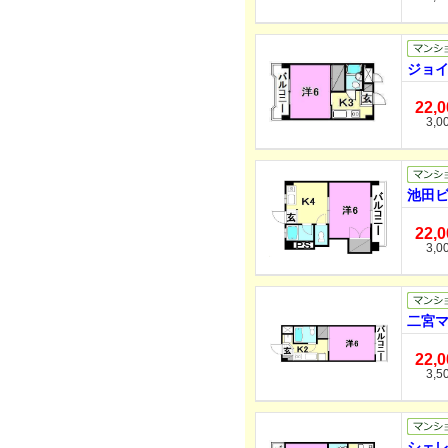
ジョイ
22,
3,0
池田ビ
22,
3,0
二宮マ
22,
3,5
シェレ