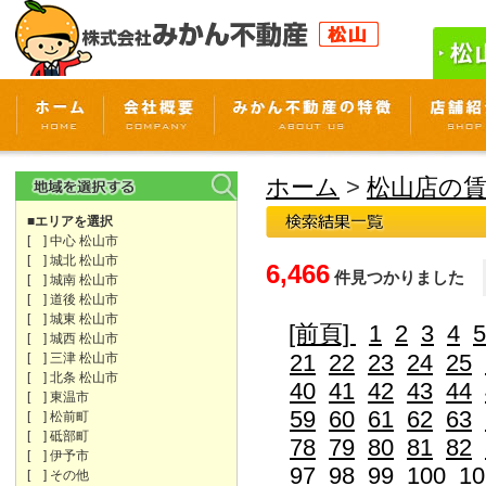
ホーム
>
松山店の
■エリアを選択
[ ] 中心 松山市
[ ] 城北 松山市
6,466
件見つかりました
[ ] 城南 松山市
[ ] 道後 松山市
[ ] 城東 松山市
[前頁]
1
2
3
4
5
[ ] 城西 松山市
21
22
23
24
25
[ ] 三津 松山市
[ ] 北条 松山市
40
41
42
43
44
[ ] 東温市
59
60
61
62
63
[ ] 松前町
[ ] 砥部町
78
79
80
81
82
[ ] 伊予市
97
98
99
100
10
[ ] その他