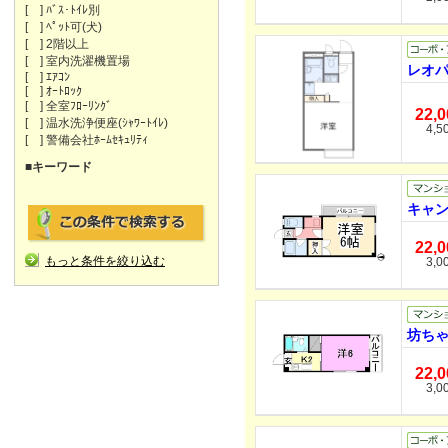
[ ] ﾊﾞｽ･ﾄｲﾚ別
[ ] ﾍﾟｯﾄ可(犬)
[ ] 2階以上
[ ] 室内洗濯機置場
レオパ
[ ] ｴｱｺﾝ
[ ] ｵｰﾄﾛｯｸ
[ ] 全室ﾌﾛｰﾘﾝｸﾞ
22,
[ ] 温水洗浄便座(ｼｬﾜｰﾄｲﾚ)
4,5
[ ] 警備会社ﾎｰﾑｾｷｭﾘﾃｨ
■キーワード
キャン
22,
もっと条件を絞り込む
3,0
坊ちゃ
22,
3,0