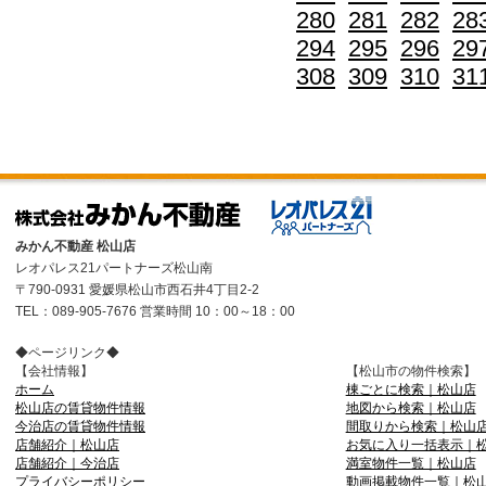
280
281
282
28
294
295
296
29
308
309
310
31
みかん不動産 松山店
レオパレス21パートナーズ松山南
〒790-0931 愛媛県松山市西石井4丁目2-2
TEL：089-905-7676 営業時間 10：00～18：00
◆ページリンク◆
【会社情報】
【松山市の物件検索】
ホーム
棟ごとに検索｜松山店
松山店の賃貸物件情報
地図から検索｜松山店
今治店の賃貸物件情報
間取りから検索｜松山
店舗紹介｜松山店
お気に入り一括表示｜
店舗紹介｜今治店
満室物件一覧｜松山店
プライバシーポリシー
動画掲載物件一覧｜松