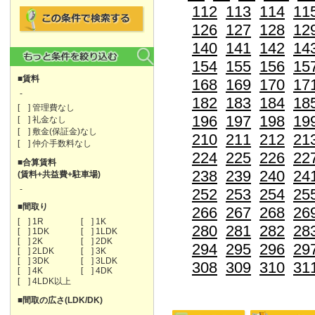
112
113
114
11
126
127
128
12
140
141
142
14
154
155
156
15
■賃料
168
169
170
17
-
182
183
184
18
[ ] 管理費なし
196
197
198
19
[ ] 礼金なし
[ ] 敷金(保証金)なし
210
211
212
21
[ ] 仲介手数料なし
224
225
226
22
■合算賃料
238
239
240
24
(賃料+共益費+駐車場)
-
252
253
254
25
■間取り
266
267
268
26
[ ] 1R
[ ] 1K
280
281
282
28
[ ] 1DK
[ ] 1LDK
[ ] 2K
[ ] 2DK
294
295
296
29
[ ] 2LDK
[ ] 3K
[ ] 3DK
[ ] 3LDK
308
309
310
31
[ ] 4K
[ ] 4DK
[ ] 4LDK以上
■間取の広さ(LDK/DK)