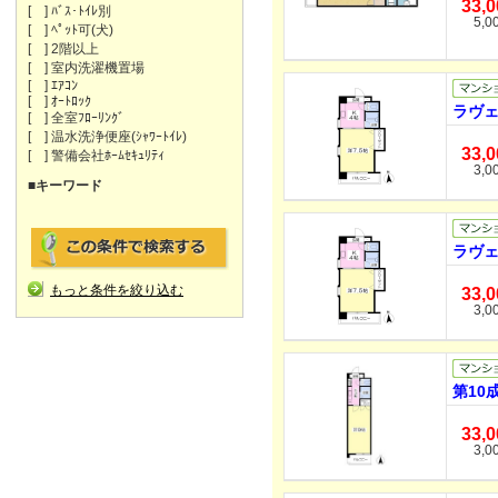
33,
[ ] ﾊﾞｽ･ﾄｲﾚ別
5,0
[ ] ﾍﾟｯﾄ可(犬)
[ ] 2階以上
[ ] 室内洗濯機置場
[ ] ｴｱｺﾝ
[ ] ｵｰﾄﾛｯｸ
ラヴェ
[ ] 全室ﾌﾛｰﾘﾝｸﾞ
[ ] 温水洗浄便座(ｼｬﾜｰﾄｲﾚ)
33,
[ ] 警備会社ﾎｰﾑｾｷｭﾘﾃｨ
3,0
■キーワード
ラヴェ
もっと条件を絞り込む
33,
3,0
第10
33,
3,0