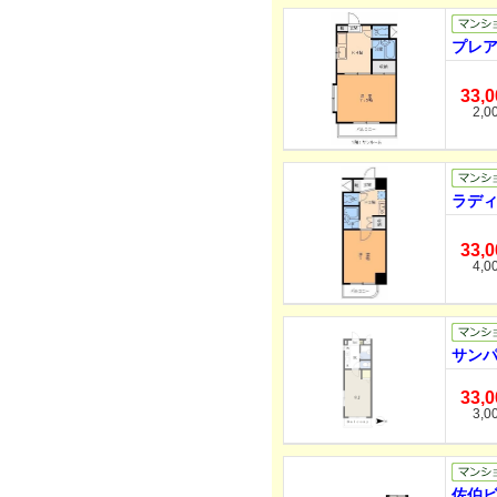
プレア
33,
2,0
ラディ
33,
4,0
サンパ
33,
3,0
佐伯ビ