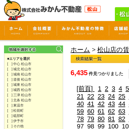
ホーム
>
松山店の
■エリアを選択
[ ] 中心 松山市
[ ] 城北 松山市
6,435
件見つかりました
[ ] 城南 松山市
[ ] 道後 松山市
[ ] 城東 松山市
[前頁]
1
2
3
4
5
[ ] 城西 松山市
21
22
23
24
25
[ ] 三津 松山市
[ ] 北条 松山市
40
41
42
43
44
[ ] 東温市
59
60
61
62
63
[ ] 松前町
[ ] 砥部町
78
79
80
81
82
[ ] 伊予市
97
98
99
100
10
[ ] その他