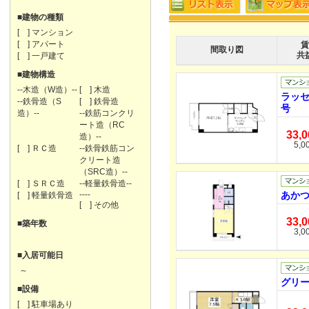
■建物の種類
[ ] マンション
[ ] アパート
賃
間取り図
共
[ ] 一戸建て
■建物構造
--木造（W造）--
[ ] 木造
ラッセ
--鉄骨造（S
[ ] 鉄骨造
号
造）--
--鉄筋コンクリ
ート造（RC
33,
造）--
5,0
[ ] ＲＣ造
--鉄骨鉄筋コン
クリート造
（SRC造）--
[ ] ＳＲＣ造
--軽量鉄骨造--
----
あかつ
[ ] 軽量鉄骨造
[ ] その他
33,
■築年数
3,0
■入居可能日
～
グリー
■設備
[ ] 駐車場あり