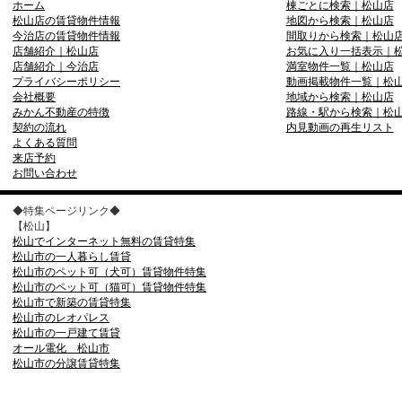
ホーム
棟ごとに検索｜松山店
松山店の賃貸物件情報
地図から検索｜松山店
今治店の賃貸物件情報
間取りから検索｜松山
店舗紹介｜松山店
お気に入り一括表示｜
店舗紹介｜今治店
満室物件一覧｜松山店
プライバシーポリシー
動画掲載物件一覧｜松
会社概要
地域から検索｜松山店
みかん不動産の特徴
路線・駅から検索｜松
契約の流れ
内見動画の再生リスト
よくある質問
来店予約
お問い合わせ
◆特集ページリンク◆
【松山】
松山でインターネット無料の賃貸特集
松山市の一人暮らし賃貸
松山市のペット可（犬可）賃貸物件特集
松山市のペット可（猫可）賃貸物件特集
松山市で新築の賃貸特集
松山市のレオパレス
松山市の一戸建て賃貸
オール電化 松山市
松山市の分譲賃貸特集