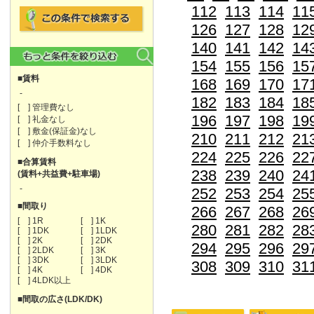
112
113
114
11
126
127
128
12
140
141
142
14
154
155
156
15
■賃料
168
169
170
17
-
182
183
184
18
[ ] 管理費なし
196
197
198
19
[ ] 礼金なし
[ ] 敷金(保証金)なし
210
211
212
21
[ ] 仲介手数料なし
224
225
226
22
■合算賃料
238
239
240
24
(賃料+共益費+駐車場)
-
252
253
254
25
■間取り
266
267
268
26
[ ] 1R
[ ] 1K
280
281
282
28
[ ] 1DK
[ ] 1LDK
[ ] 2K
[ ] 2DK
294
295
296
29
[ ] 2LDK
[ ] 3K
[ ] 3DK
[ ] 3LDK
308
309
310
31
[ ] 4K
[ ] 4DK
[ ] 4LDK以上
■間取の広さ(LDK/DK)