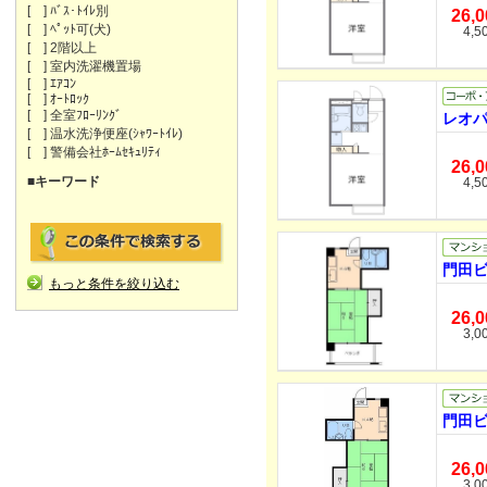
[ ] ﾊﾞｽ･ﾄｲﾚ別
26,
[ ] ﾍﾟｯﾄ可(犬)
4,5
[ ] 2階以上
[ ] 室内洗濯機置場
[ ] ｴｱｺﾝ
[ ] ｵｰﾄﾛｯｸ
[ ] 全室ﾌﾛｰﾘﾝｸﾞ
レオパ
[ ] 温水洗浄便座(ｼｬﾜｰﾄｲﾚ)
[ ] 警備会社ﾎｰﾑｾｷｭﾘﾃｨ
26,
■キーワード
4,5
門田ビ
もっと条件を絞り込む
26,
3,0
門田ビ
26,
3,0