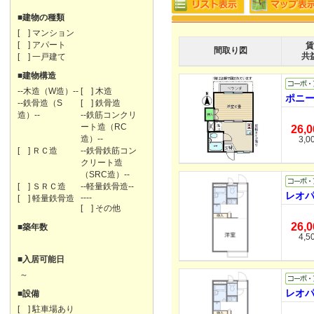
■建物の種類
[ ] マンション
[ ] アパート
賃
間取り図
共
[ ] 一戸建て
■建物構造
--木造（W造）--
[ ] 木造
ポニー
--鉄骨造（S
[ ] 鉄骨造
造）--
--鉄筋コンクリ
ート造（RC
26,
造）--
3,0
[ ] ＲＣ造
--鉄骨鉄筋コン
クリート造
（SRC造）--
[ ] ＳＲＣ造
--軽量鉄骨造--
レオパ
----
[ ] 軽量鉄骨造
[ ] その他
26,
■築年数
4,5
■入居可能日
～
レオパ
■設備
[ ] 駐車場あり