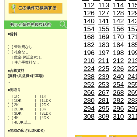
112
113
114
11
126
127
128
12
140
141
142
14
154
155
156
15
■賃料
168
169
170
17
-
182
183
184
18
[ ] 管理費なし
196
197
198
19
[ ] 礼金なし
[ ] 敷金(保証金)なし
210
211
212
21
[ ] 仲介手数料なし
224
225
226
22
■合算賃料
238
239
240
24
(賃料+共益費+駐車場)
-
252
253
254
25
■間取り
266
267
268
26
[ ] 1R
[ ] 1K
280
281
282
28
[ ] 1DK
[ ] 1LDK
[ ] 2K
[ ] 2DK
294
295
296
29
[ ] 2LDK
[ ] 3K
[ ] 3DK
[ ] 3LDK
308
309
310
31
[ ] 4K
[ ] 4DK
[ ] 4LDK以上
■間取の広さ(LDK/DK)