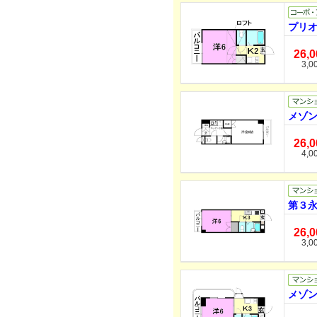
プリオ
26,
3,0
メゾン
26,
4,0
第３永
26,
3,0
メゾン