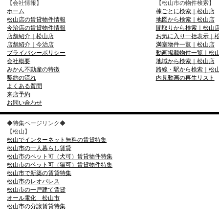
【会社情報】
【松山市の物件検索】
ホーム
棟ごとに検索｜松山店
松山店の賃貸物件情報
地図から検索｜松山店
今治店の賃貸物件情報
間取りから検索｜松山
店舗紹介｜松山店
お気に入り一括表示｜
店舗紹介｜今治店
満室物件一覧｜松山店
プライバシーポリシー
動画掲載物件一覧｜松
会社概要
地域から検索｜松山店
みかん不動産の特徴
路線・駅から検索｜松
契約の流れ
内見動画の再生リスト
よくある質問
来店予約
お問い合わせ
◆特集ページリンク◆
【松山】
松山でインターネット無料の賃貸特集
松山市の一人暮らし賃貸
松山市のペット可（犬可）賃貸物件特集
松山市のペット可（猫可）賃貸物件特集
松山市で新築の賃貸特集
松山市のレオパレス
松山市の一戸建て賃貸
オール電化 松山市
松山市の分譲賃貸特集