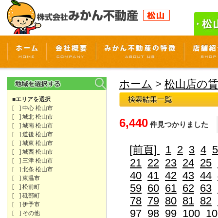
ホーム
>
松山店の
■エリアを選択
[ ] 中心 松山市
[ ] 城北 松山市
6,440
件見つかりました
[ ] 城南 松山市
[ ] 道後 松山市
[ ] 城東 松山市
[前頁]
1
2
3
4
5
[ ] 城西 松山市
21
22
23
24
25
[ ] 三津 松山市
[ ] 北条 松山市
40
41
42
43
44
[ ] 東温市
59
60
61
62
63
[ ] 松前町
[ ] 砥部町
78
79
80
81
82
[ ] 伊予市
97
98
99
100
10
[ ] その他