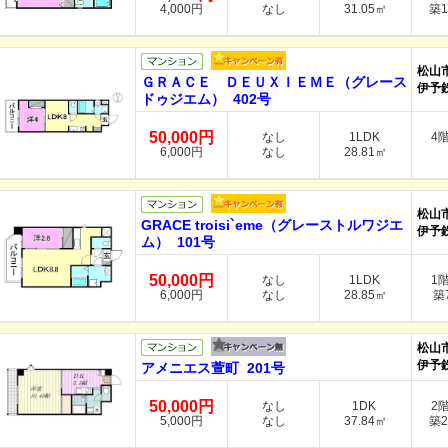
4,000円
なし
31.05㎡
築1
松山
ＧＲＡＣＥ ＤＥＵＸＩＥＭＥ（グレース
伊予
ドゥジエム） 402号
50,000円
なし
1LDK
4
6,000円
なし
28.81㎡
松山
GRACE troisi`eme（グレーストルワジエ
伊予
ム） 101号
50,000円
なし
1LDK
1
6,000円
なし
28.85㎡
築7
松山
伊予
アメニエス萱町 201号
50,000円
なし
1DK
2
5,000円
なし
37.84㎡
築2