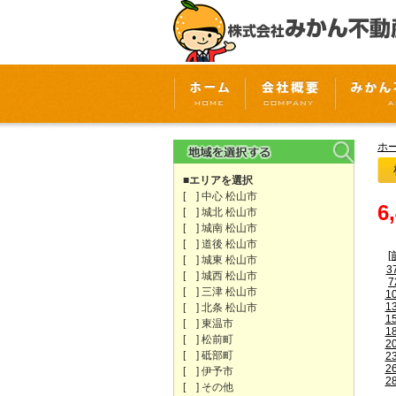
ホ
■エリアを選択
[ ] 中心 松山市
6
[ ] 城北 松山市
[ ] 城南 松山市
[ ] 道後 松山市
[
[ ] 城東 松山市
3
[ ] 城西 松山市
7
[ ] 三津 松山市
1
1
[ ] 北条 松山市
1
[ ] 東温市
1
[ ] 松前町
2
[ ] 砥部町
2
2
[ ] 伊予市
2
[ ] その他