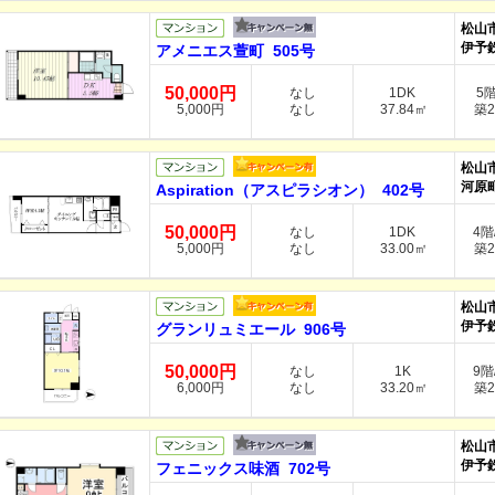
松山
伊予
アメニエス萱町 505号
50,000円
なし
1DK
5
5,000円
なし
37.84㎡
築2
松山
河原町
Aspiration（アスピラシオン） 402号
50,000円
なし
1DK
4階
5,000円
なし
33.00㎡
築2
松山
伊予
グランリュミエール 906号
50,000円
なし
1K
9階
6,000円
なし
33.20㎡
築2
松山
伊予
フェニックス味酒 702号