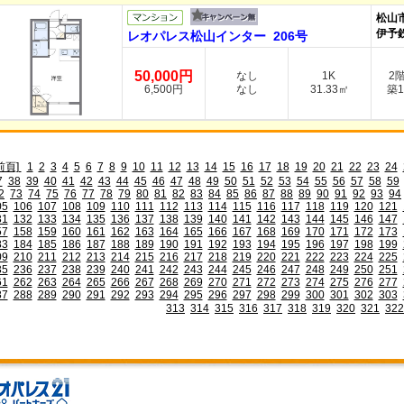
松山
伊予
レオパレス松山インター 206号
50,000円
なし
1K
2
6,500円
なし
31.33㎡
築1
前頁]
1
2
3
4
5
6
7
8
9
10
11
12
13
14
15
16
17
18
19
20
21
22
23
24
7
38
39
40
41
42
43
44
45
46
47
48
49
50
51
52
53
54
55
56
57
58
59
2
73
74
75
76
77
78
79
80
81
82
83
84
85
86
87
88
89
90
91
92
93
94
05
106
107
108
109
110
111
112
113
114
115
116
117
118
119
120
121
31
132
133
134
135
136
137
138
139
140
141
142
143
144
145
146
147
57
158
159
160
161
162
163
164
165
166
167
168
169
170
171
172
173
83
184
185
186
187
188
189
190
191
192
193
194
195
196
197
198
199
09
210
211
212
213
214
215
216
217
218
219
220
221
222
223
224
225
35
236
237
238
239
240
241
242
243
244
245
246
247
248
249
250
251
61
262
263
264
265
266
267
268
269
270
271
272
273
274
275
276
277
87
288
289
290
291
292
293
294
295
296
297
298
299
300
301
302
303
313
314
315
316
317
318
319
320
321
322