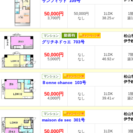
サンフィット 105号
50,000円
50,000円
1LDK
1
3,700円
なし
38.25㎡
築1
松山
伊予
グリチネドゥエ 703号
50,000円
なし
1LDK
7
5,000円
なし
46.92㎡
築3
松山
伊予
Ｂonne chance 103号
50,000円
なし
1LDK
1
4,000円
なし
39.41㎡
築2
松山
伊予
maison de sec 301号
50,000円
なし
1LDK
3