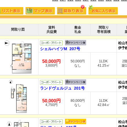
賃料
敷金
間取り
間取り図
共益費
礼金
専有面積
松山
伊予
シェルハイツM 207号
50,000円
50,000円
1LDK
2
3,600円
なし
41.25㎡
築1
松山
伊予
ランドヴェルジュ 201号
2
50,000円
80,000円
1LDK
築1
4,750円
なし
42.84㎡
松山
伊予