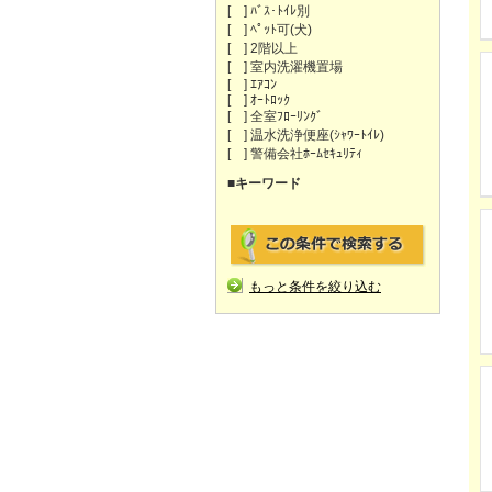
[ ] ﾊﾞｽ･ﾄｲﾚ別
[ ] ﾍﾟｯﾄ可(犬)
[ ] 2階以上
[ ] 室内洗濯機置場
[ ] ｴｱｺﾝ
[ ] ｵｰﾄﾛｯｸ
[ ] 全室ﾌﾛｰﾘﾝｸﾞ
[ ] 温水洗浄便座(ｼｬﾜｰﾄｲﾚ)
[ ] 警備会社ﾎｰﾑｾｷｭﾘﾃｨ
■キーワード
もっと条件を絞り込む