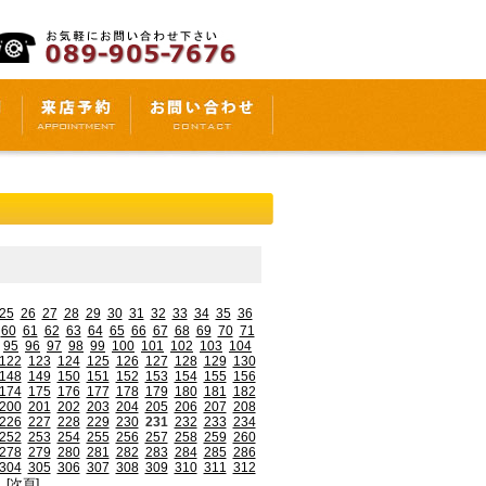
25
26
27
28
29
30
31
32
33
34
35
36
60
61
62
63
64
65
66
67
68
69
70
71
95
96
97
98
99
100
101
102
103
104
122
123
124
125
126
127
128
129
130
148
149
150
151
152
153
154
155
156
174
175
176
177
178
179
180
181
182
200
201
202
203
204
205
206
207
208
226
227
228
229
230
231
232
233
234
252
253
254
255
256
257
258
259
260
278
279
280
281
282
283
284
285
286
304
305
306
307
308
309
310
311
312
[次頁]