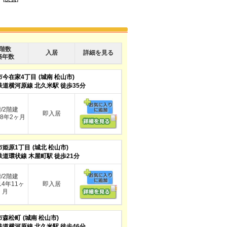
階数
入居
詳細を見る
築年数
市今在家4丁目
(城南 松山市)
鉄道横河原線 北久米駅 徒歩35分
階/2階建
即入居
8年2ヶ月
市姫原1丁目
(城北 松山市)
鉄道環状線 木屋町駅 徒歩21分
階/2階建
4年11ヶ
即入居
月
市森松町
(城南 松山市)
鉄道横河原線 北久米駅 徒歩46分