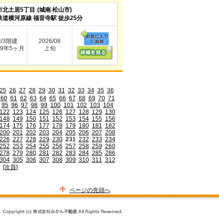
市北土居5丁目
(城南 松山市)
鉄道横河原線 福音寺駅 徒歩25分
階/3階建
2026/08
9年5ヶ月
上旬
25
26
27
28
29
30
31
32
33
34
35
36
60
61
62
63
64
65
66
67
68
69
70
71
95
96
97
98
99
100
101
102
103
104
122
123
124
125
126
127
128
129
130
148
149
150
151
152
153
154
155
156
174
175
176
177
178
179
180
181
182
200
201
202
203
204
205
206
207
208
226
227
228
229
230
231
232
233
234
252
253
254
255
256
257
258
259
260
278
279
280
281
282
283
284
285
286
304
305
306
307
308
309
310
311
312
[次頁]
ページの先頭へ