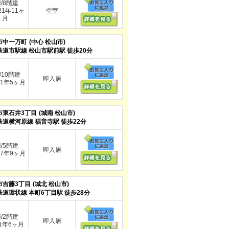
階/8階建
1年11ヶ
空室
月
市中一万町
(中心 松山市)
鉄道市駅線 松山市駅前駅 徒歩20分
/10階建
即入居
1年5ヶ月
市東石井3丁目
(城南 松山市)
鉄道横河原線 福音寺駅 徒歩22分
階/5階建
即入居
7年9ヶ月
市吉藤3丁目
(城北 松山市)
鉄道環状線 本町6丁目駅 徒歩28分
階/2階建
即入居
年6ヶ月