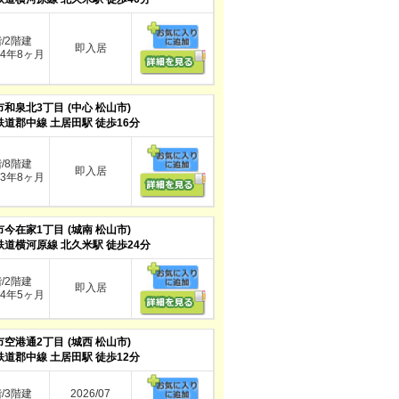
階/2階建
即入居
4年8ヶ月
市和泉北3丁目
(中心 松山市)
鉄道郡中線 土居田駅 徒歩16分
階/8階建
即入居
3年8ヶ月
市今在家1丁目
(城南 松山市)
鉄道横河原線 北久米駅 徒歩24分
階/2階建
即入居
4年5ヶ月
市空港通2丁目
(城西 松山市)
鉄道郡中線 土居田駅 徒歩12分
階/3階建
2026/07