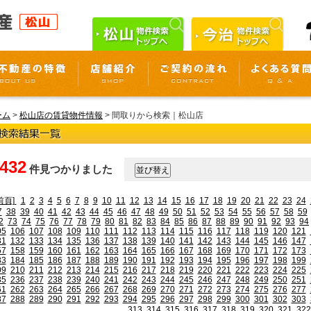
ーム
>
松山店の賃貸物件情報
> 間取りから検索｜松山店
,432
件見つかりました
前頁]
1
2
3
4
5
6
7
8
9
10
11
12
13
14
15
16
17
18
19
20
21
22
23
24
7
38
39
40
41
42
43
44
45
46
47
48
49
50
51
52
53
54
55
56
57
58
59
2
73
74
75
76
77
78
79
80
81
82
83
84
85
86
87
88
89
90
91
92
93
94
05
106
107
108
109
110
111
112
113
114
115
116
117
118
119
120
121
31
132
133
134
135
136
137
138
139
140
141
142
143
144
145
146
147
57
158
159
160
161
162
163
164
165
166
167
168
169
170
171
172
173
83
184
185
186
187
188
189
190
191
192
193
194
195
196
197
198
199
09
210
211
212
213
214
215
216
217
218
219
220
221
222
223
224
225
35
236
237
238
239
240
241
242
243
244
245
246
247
248
249
250
251
61
262
263
264
265
266
267
268
269
270
271
272
273
274
275
276
277
87
288
289
290
291
292
293
294
295
296
297
298
299
300
301
302
303
313
314
315
316
317
318
319
320
321
322