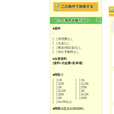
■賃料
-
[ ] 管理費なし
[ ] 礼金なし
[ ] 敷金(保証金)なし
[ ] 仲介手数料なし
■合算賃料
(賃料+共益費+駐車場)
-
■間取り
[ ] 1R
[ ] 1K
[ ] 1DK
[ ] 1LDK
[ ] 2K
[ ] 2DK
[ ] 2LDK
[ ] 3K
[ ] 3DK
[ ] 3LDK
[ ] 4K
[ ] 4DK
[ ] 4LDK以上
■間取の広さ(LDK/DK)