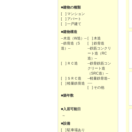
■建物の種類
[ ] マンション
[ ] アパート
[ ] 一戸建て
■建物構造
--木造（W造）--
[ ] 木造
--鉄骨造（S
[ ] 鉄骨造
造）--
--鉄筋コンクリ
ート造（RC
造）--
[ ] ＲＣ造
--鉄骨鉄筋コン
クリート造
（SRC造）--
[ ] ＳＲＣ造
--軽量鉄骨造--
----
[ ] 軽量鉄骨造
[ ] その他
■築年数
■入居可能日
～
■設備
[ ] 駐車場あり