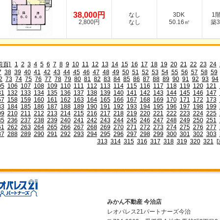
38,000円
なし
3DK
1
2,800円
なし
50.16㎡
築3
前頁]
1
2
3
4
5
6
7
8
9
10
11
12
13
14
15
16
17
18
19
20
21
22
23
24
7
38
39
40
41
42
43
44
45
46
47
48
49
50
51
52
53
54
55
56
57
58
59
2
73
74
75
76
77
78
79
80
81
82
83
84
85
86
87
88
89
90
91
92
93
94
05
106
107
108
109
110
111
112
113
114
115
116
117
118
119
120
121
31
132
133
134
135
136
137
138
139
140
141
142
143
144
145
146
147
57
158
159
160
161
162
163
164
165
166
167
168
169
170
171
172
173
83
184
185
186
187
188
189
190
191
192
193
194
195
196
197
198
199
09
210
211
212
213
214
215
216
217
218
219
220
221
222
223
224
225
35
236
237
238
239
240
241
242
243
244
245
246
247
248
249
250
251
61
262
263
264
265
266
267
268
269
270
271
272
273
274
275
276
277
87
288
289
290
291
292
293
294
295
296
297
298
299
300
301
302
303
313
314
315
316
317
318
319
320
321
[
みかん不動産 今治店
レオパレス21パートナーズ今治