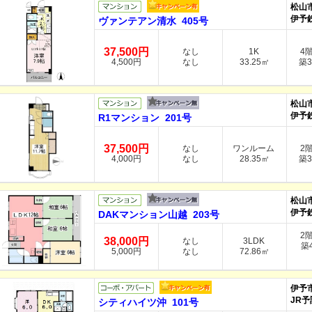
松山
伊予
ヴァンテアン清水 405号
37,500円
なし
1K
4
4,500円
なし
33.25㎡
築3
松山
伊予
R1マンション 201号
37,500円
なし
ワンルーム
2
4,000円
なし
28.35㎡
築3
松山
伊予
DAKマンション山越 203号
2
38,000円
なし
3LDK
築4
5,000円
なし
72.86㎡
伊予
JR予
シティハイツ沖 101号