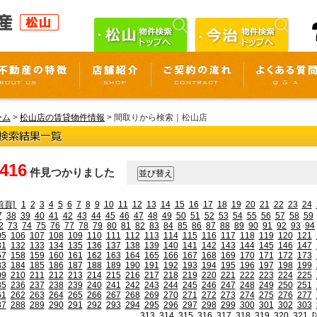
ーム
>
松山店の賃貸物件情報
> 間取りから検索｜松山店
,416
件見つかりました
前頁]
1
2
3
4
5
6
7
8
9
10
11
12
13
14
15
16
17
18
19
20
21
22
23
24
7
38
39
40
41
42
43
44
45
46
47
48
49
50
51
52
53
54
55
56
57
58
59
2
73
74
75
76
77
78
79
80
81
82
83
84
85
86
87
88
89
90
91
92
93
94
05
106
107
108
109
110
111
112
113
114
115
116
117
118
119
120
121
31
132
133
134
135
136
137
138
139
140
141
142
143
144
145
146
147
57
158
159
160
161
162
163
164
165
166
167
168
169
170
171
172
173
83
184
185
186
187
188
189
190
191
192
193
194
195
196
197
198
199
09
210
211
212
213
214
215
216
217
218
219
220
221
222
223
224
225
35
236
237
238
239
240
241
242
243
244
245
246
247
248
249
250
251
61
262
263
264
265
266
267
268
269
270
271
272
273
274
275
276
277
87
288
289
290
291
292
293
294
295
296
297
298
299
300
301
302
303
313
314
315
316
317
318
319
320
321
[