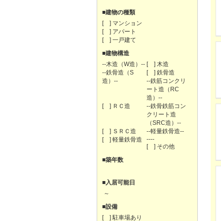
■建物の種類
[ ] マンション
[ ] アパート
[ ] 一戸建て
■建物構造
--木造（W造）--
[ ] 木造
--鉄骨造（S
[ ] 鉄骨造
造）--
--鉄筋コンクリ
ート造（RC
造）--
[ ] ＲＣ造
--鉄骨鉄筋コン
クリート造
（SRC造）--
[ ] ＳＲＣ造
--軽量鉄骨造--
----
[ ] 軽量鉄骨造
[ ] その他
■築年数
■入居可能日
～
■設備
[ ] 駐車場あり