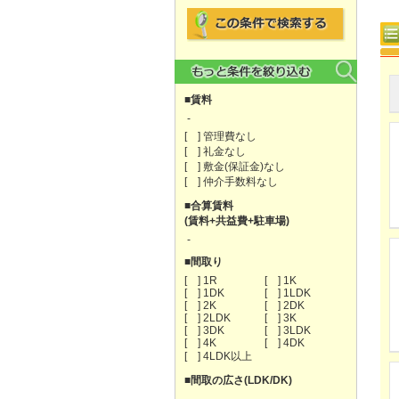
■賃料
-
[ ] 管理費なし
[ ] 礼金なし
[ ] 敷金(保証金)なし
[ ] 仲介手数料なし
■合算賃料
(賃料+共益費+駐車場)
-
■間取り
[ ] 1R
[ ] 1K
[ ] 1DK
[ ] 1LDK
[ ] 2K
[ ] 2DK
[ ] 2LDK
[ ] 3K
[ ] 3DK
[ ] 3LDK
[ ] 4K
[ ] 4DK
[ ] 4LDK以上
■間取の広さ(LDK/DK)