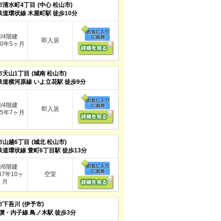
市清水町4丁目
(中心 松山市)
鉄道環状線 木屋町駅 徒歩10分
階/4階建
即入居
0年5ヶ月
市天山1丁目
(城南 松山市)
鉄道横河原線 いよ立花駅 徒歩9分
階/4階建
即入居
5年7ヶ月
市山越6丁目
(城北 松山市)
鉄道環状線 萱町6丁目駅 徒歩13分
階/6階建
7年10ヶ
空室
月
市下吾川
(伊予市)
讃・内子線 鳥ノ木駅 徒歩3分