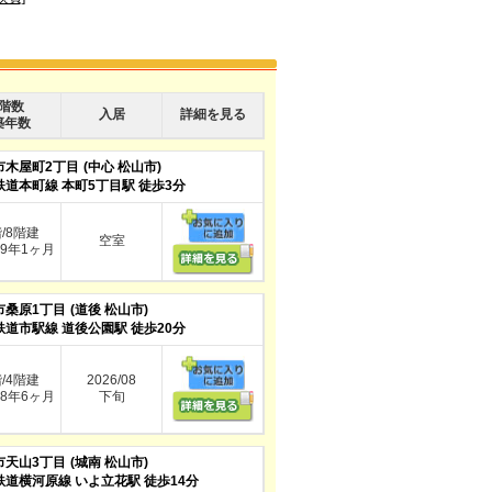
階数
入居
詳細を見る
築年数
市木屋町2丁目
(中心 松山市)
鉄道本町線 本町5丁目駅 徒歩3分
階/8階建
空室
9年1ヶ月
市桑原1丁目
(道後 松山市)
鉄道市駅線 道後公園駅 徒歩20分
階/4階建
2026/08
8年6ヶ月
下旬
市天山3丁目
(城南 松山市)
鉄道横河原線 いよ立花駅 徒歩14分