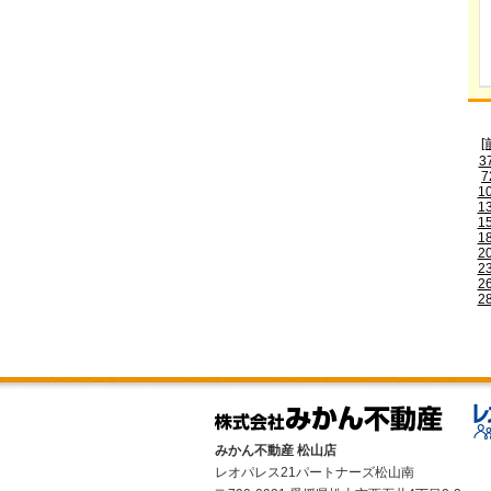
[
3
7
1
1
1
1
2
2
2
2
みかん不動産 松山店
レオパレス21パートナーズ松山南