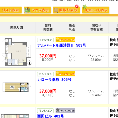
賃料
敷金
間取り
間取り図
共益費
礼金
専有面積
松山
伊予
アルバートル亜沙野Ⅱ 503号
37,000円
なし
ワンルーム
5
5,000円
なし
28.00㎡
築2
松山
伊予
カローラ桑原 305号
37,000円
なし
ワンルーム
3
3,000円
なし
39.40㎡
築2
松山
伊予
西田ビル 401号