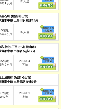
即入居
6年1ヶ月
市生石町
(城西 松山市)
鉄道郡中線 土居田駅 徒歩15分
階/5階建
即入居
5年7ヶ月
市和泉北1丁目
(中心 松山市)
鉄道郡中線 土橋駅 徒歩17分
階/5階建
2026/04
5年9ヶ月
下旬
市土居田町
(城西 松山市)
鉄道郡中線 土居田駅 徒歩9分
階/7階建
2026/09
47年
上旬