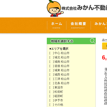
ホ
■エリアを選択
[ ] 中心 松山市
6
[ ] 城北 松山市
[ ] 城南 松山市
[ ] 道後 松山市
[
[ ] 城東 松山市
3
[ ] 城西 松山市
7
[ ] 三津 松山市
1
1
[ ] 北条 松山市
1
[ ] 東温市
1
[ ] 松前町
2
[ ] 砥部町
2
2
[ ] 伊予市
2
[ ] その他