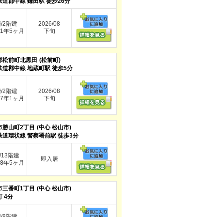
鉄道郡中線 鎌田駅 徒歩26分
階/2階建
2026/08
1年5ヶ月
下旬
郡松前町北黒田
(松前町)
鉄道郡中線 地蔵町駅 徒歩5分
階/2階建
2026/08
7年1ヶ月
下旬
市勝山町2丁目
(中心 松山市)
鉄道環状線 警察署前駅 徒歩3分
/13階建
即入居
8年5ヶ月
市三番町1丁目
(中心 松山市)
 4分
階/8階建