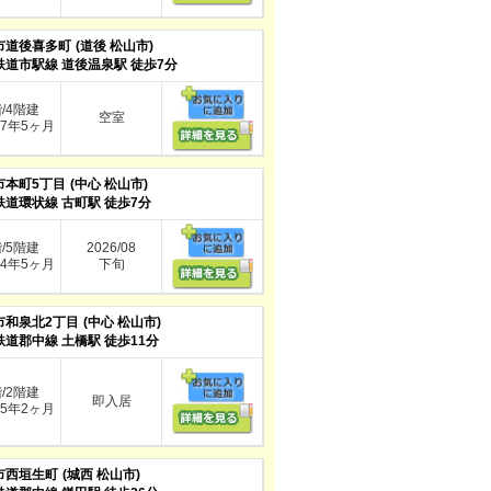
市道後喜多町
(道後 松山市)
鉄道市駅線 道後温泉駅 徒歩7分
階/4階建
空室
7年5ヶ月
市本町5丁目
(中心 松山市)
鉄道環状線 古町駅 徒歩7分
階/5階建
2026/08
4年5ヶ月
下旬
市和泉北2丁目
(中心 松山市)
鉄道郡中線 土橋駅 徒歩11分
階/2階建
即入居
5年2ヶ月
市西垣生町
(城西 松山市)