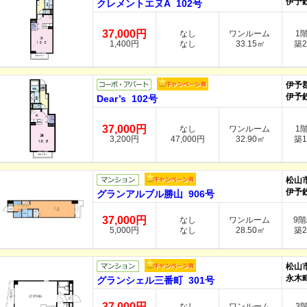
伊予
クレメントエヌA 102号
37,000円
なし
ワンルーム
1
1,400円
なし
33.15㎡
築2
伊予
伊予
Dear’s 102号
37,000円
なし
ワンルーム
1
3,200円
47,000円
32.90㎡
築1
松山
伊予
グランアルブル勝山 906号
37,000円
なし
ワンルーム
9階
5,000円
なし
28.50㎡
築2
松山
永木町
グランシェル三番町 301号
37,000円
なし
ワンルーム
3