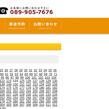
25
26
27
28
29
30
31
32
33
34
35
36
60
61
62
63
64
65
66
67
68
69
70
71
95
96
97
98
99
100
101
102
103
104
122
123
124
125
126
127
128
129
130
148
149
150
151
152
153
154
155
156
174
175
176
177
178
179
180
181
182
200
201
202
203
204
205
206
207
208
226
227
228
229
230
231
232
233
234
252
253
254
255
256
257
258
259
260
278
279
280
281
282
283
284
285
286
304
305
306
307
308
309
310
311
312
次頁]