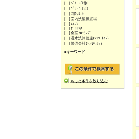
[ ] ﾊﾞｽ･ﾄｲﾚ別
[ ] ﾍﾟｯﾄ可(犬)
[ ] 2階以上
[ ] 室内洗濯機置場
[ ] ｴｱｺﾝ
[ ] ｵｰﾄﾛｯｸ
[ ] 全室ﾌﾛｰﾘﾝｸﾞ
[ ] 温水洗浄便座(ｼｬﾜｰﾄｲﾚ)
[ ] 警備会社ﾎｰﾑｾｷｭﾘﾃｨ
■キーワード
もっと条件を絞り込む