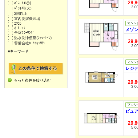
29,
[ ] ﾊﾞｽ･ﾄｲﾚ別
3,0
[ ] ﾍﾟｯﾄ可(犬)
[ ] 2階以上
[ ] 室内洗濯機置場
[ ] ｴｱｺﾝ
[ ] ｵｰﾄﾛｯｸ
メゾン
[ ] 全室ﾌﾛｰﾘﾝｸﾞ
[ ] 温水洗浄便座(ｼｬﾜｰﾄｲﾚ)
29,
[ ] 警備会社ﾎｰﾑｾｷｭﾘﾃｨ
3,0
■キーワード
レジデ
もっと条件を絞り込む
29,
3,0
ピュア
29,
5,0