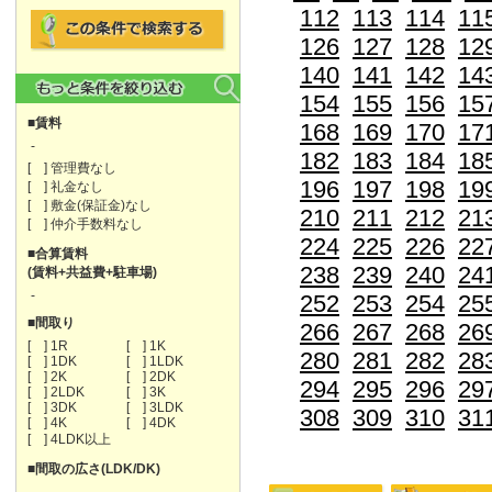
112
113
114
11
126
127
128
12
140
141
142
14
154
155
156
15
■賃料
168
169
170
17
-
182
183
184
18
[ ] 管理費なし
196
197
198
19
[ ] 礼金なし
[ ] 敷金(保証金)なし
210
211
212
21
[ ] 仲介手数料なし
224
225
226
22
■合算賃料
238
239
240
24
(賃料+共益費+駐車場)
-
252
253
254
25
■間取り
266
267
268
26
[ ] 1R
[ ] 1K
280
281
282
28
[ ] 1DK
[ ] 1LDK
[ ] 2K
[ ] 2DK
294
295
296
29
[ ] 2LDK
[ ] 3K
[ ] 3DK
[ ] 3LDK
308
309
310
31
[ ] 4K
[ ] 4DK
[ ] 4LDK以上
■間取の広さ(LDK/DK)