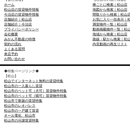
ホーム
棟ごとに検索｜松山店
松山店の賃貸物件情報
地図から検索｜松山店
今治店の賃貸物件情報
間取りから検索｜松山
店舗紹介｜松山店
お気に入り一括表示｜
店舗紹介｜今治店
満室物件一覧｜松山店
プライバシーポリシー
動画掲載物件一覧｜松
会社概要
地域から検索｜松山店
みかん不動産の特徴
路線・駅から検索｜松
契約の流れ
内見動画の再生リスト
よくある質問
来店予約
お問い合わせ
◆特集ページリンク◆
【松山】
松山でインターネット無料の賃貸特集
松山市の一人暮らし賃貸
松山市のペット可（犬可）賃貸物件特集
松山市のペット可（猫可）賃貸物件特集
松山市で新築の賃貸特集
松山市のレオパレス
松山市の一戸建て賃貸
オール電化 松山市
松山市の分譲賃貸特集