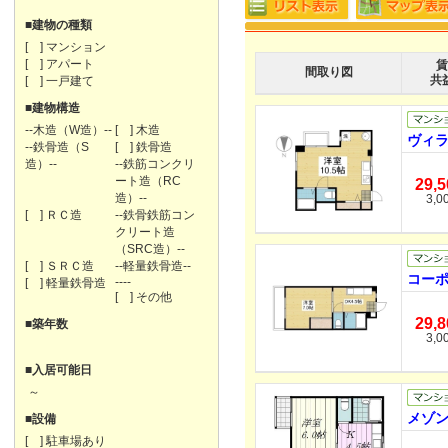
■建物の種類
[ ] マンション
[ ] アパート
賃
間取り図
共
[ ] 一戸建て
■建物構造
--木造（W造）--
[ ] 木造
ヴィラ
--鉄骨造（S
[ ] 鉄骨造
造）--
--鉄筋コンクリ
ート造（RC
29,
造）--
3,0
[ ] ＲＣ造
--鉄骨鉄筋コン
クリート造
（SRC造）--
[ ] ＳＲＣ造
--軽量鉄骨造--
コーポ
----
[ ] 軽量鉄骨造
[ ] その他
29,
■築年数
3,0
■入居可能日
～
メゾン
■設備
[ ] 駐車場あり