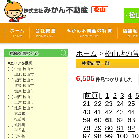
ホーム
>
松山店の
■エリアを選択
[ ] 中心 松山市
[ ] 城北 松山市
6,505
件見つかりました
[ ] 城南 松山市
[ ] 道後 松山市
[ ] 城東 松山市
[前頁]
1
2
3
4
5
[ ] 城西 松山市
21
22
23
24
25
[ ] 三津 松山市
[ ] 北条 松山市
40
41
42
43
44
[ ] 東温市
59
60
61
62
63
[ ] 松前町
[ ] 砥部町
78
79
80
81
82
[ ] 伊予市
97
98
99
100
10
[ ] その他