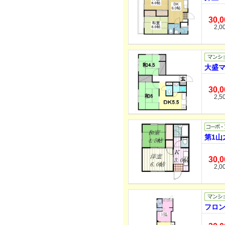
30,
2,0
大盛マ
30,
2,5
第1山
30,
2,0
フロン