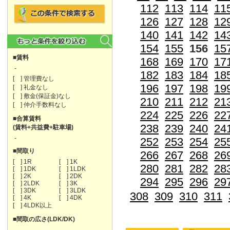
112
113
114
11
126
127
128
12
140
141
142
14
154
155
156
15
■賃料
168
169
170
17
-
182
183
184
18
[ ] 管理費なし
196
197
198
19
[ ] 礼金なし
[ ] 敷金(保証金)なし
210
211
212
21
[ ] 仲介手数料なし
224
225
226
22
■合算賃料
238
239
240
24
(賃料+共益費+駐車場)
-
252
253
254
25
■間取り
266
267
268
26
[ ] 1R
[ ] 1K
280
281
282
28
[ ] 1DK
[ ] 1LDK
[ ] 2K
[ ] 2DK
294
295
296
29
[ ] 2LDK
[ ] 3K
[ ] 3DK
[ ] 3LDK
308
309
310
311
[ ] 4K
[ ] 4DK
[ ] 4LDK以上
■間取の広さ(LDK/DK)