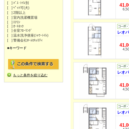
[ ] ﾊﾞｽ･ﾄｲﾚ別
41,
[ ] ﾍﾟｯﾄ可(犬)
6,5
[ ] 2階以上
[ ] 室内洗濯機置場
[ ] ｴｱｺﾝ
[ ] ｵｰﾄﾛｯｸ
[ ] 全室ﾌﾛｰﾘﾝｸﾞ
レオパ
[ ] 温水洗浄便座(ｼｬﾜｰﾄｲﾚ)
[ ] 警備会社ﾎｰﾑｾｷｭﾘﾃｨ
41,
■キーワード
4,5
レオパ
もっと条件を絞り込む
41,
4,5
レオパ
41,