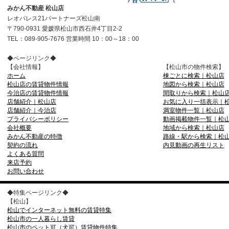
みかん不動産 松山店
レオパレス21パートナーズ松山南
〒790-0931 愛媛県松山市西石井4丁目2-2
TEL：089-905-7676 営業時間 10：00～18：00
◆ページリンク◆
【会社情報】
【松山市の物件検索】
ホーム
棟ごとに検索｜松山店
松山店の賃貸物件情報
地図から検索｜松山店
今治店の賃貸物件情報
間取りから検索｜松山
店舗紹介｜松山店
お気に入り一括表示｜
店舗紹介｜今治店
満室物件一覧｜松山店
プライバシーポリシー
動画掲載物件一覧｜松
会社概要
地域から検索｜松山店
みかん不動産の特徴
路線・駅から検索｜松
契約の流れ
内見動画の再生リスト
よくある質問
来店予約
お問い合わせ
◆特集ページリンク◆
【松山】
松山でインターネット無料の賃貸特集
松山市の一人暮らし賃貸
松山市のペット可（犬可）賃貸物件特集