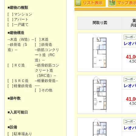
■建物の種類
[ ] マンション
[ ] アパート
賃
間取り図
[ ] 一戸建て
共
■建物構造
--木造（W造）--
[ ] 木造
レオパ
--鉄骨造（S
[ ] 鉄骨造
造）--
--鉄筋コンクリ
ート造（RC
41,
造）--
4,5
[ ] ＲＣ造
--鉄骨鉄筋コン
クリート造
（SRC造）--
[ ] ＳＲＣ造
--軽量鉄骨造--
レオパ
----
[ ] 軽量鉄骨造
[ ] その他
■築年数
41,
4,5
■入居可能日
～
■設備
レオパ
[ ] 駐車場あり