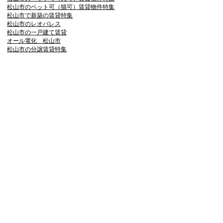
松山市のペット可（猫可）賃貸物件特集
松山市で新築の賃貸特集
松山市のレオパレス
松山市の一戸建て賃貸
オール電化 松山市
松山市の分譲賃貸特集