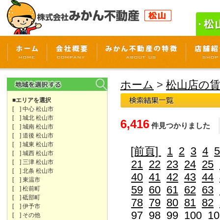
ホーム
>
松山店の
■エリアを選択
[ ] 中心 松山市
[ ] 城北 松山市
6,416
件見つかりました
[ ] 城南 松山市
[ ] 道後 松山市
[ ] 城東 松山市
[前頁]
1
2
3
4
5
[ ] 城西 松山市
21
22
23
24
25
[ ] 三津 松山市
[ ] 北条 松山市
40
41
42
43
44
[ ] 東温市
59
60
61
62
63
[ ] 松前町
[ ] 砥部町
78
79
80
81
82
[ ] 伊予市
97
98
99
100
10
[ ] その他