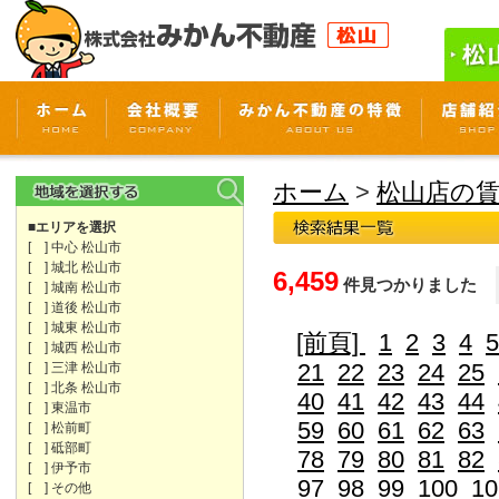
ホーム
>
松山店の
■エリアを選択
[ ] 中心 松山市
[ ] 城北 松山市
6,459
件見つかりました
[ ] 城南 松山市
[ ] 道後 松山市
[ ] 城東 松山市
[前頁]
1
2
3
4
5
[ ] 城西 松山市
21
22
23
24
25
[ ] 三津 松山市
[ ] 北条 松山市
40
41
42
43
44
[ ] 東温市
59
60
61
62
63
[ ] 松前町
[ ] 砥部町
78
79
80
81
82
[ ] 伊予市
97
98
99
100
10
[ ] その他