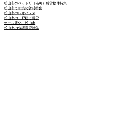
松山市のペット可（猫可）賃貸物件特集
松山市で新築の賃貸特集
松山市のレオパレス
松山市の一戸建て賃貸
オール電化 松山市
松山市の分譲賃貸特集