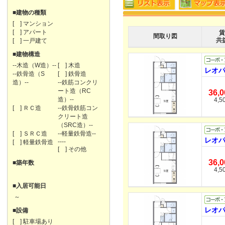
■建物の種類
[ ] マンション
[ ] アパート
賃
間取り図
共
[ ] 一戸建て
■建物構造
--木造（W造）--
[ ] 木造
レオパ
--鉄骨造（S
[ ] 鉄骨造
造）--
--鉄筋コンクリ
ート造（RC
36,
造）--
4,5
[ ] ＲＣ造
--鉄骨鉄筋コン
クリート造
（SRC造）--
[ ] ＳＲＣ造
--軽量鉄骨造--
レオパ
----
[ ] 軽量鉄骨造
[ ] その他
36,
■築年数
4,5
■入居可能日
～
レオパ
■設備
[ ] 駐車場あり