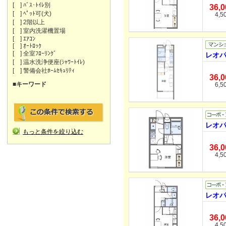
[ ] ﾊﾞｽ･ﾄｲﾚ別
36,
[ ] ﾍﾟｯﾄ可(犬)
4,5
[ ] 2階以上
[ ] 室内洗濯機置場
[ ] ｴｱｺﾝ
[ ] ｵｰﾄﾛｯｸ
[ ] 全室ﾌﾛｰﾘﾝｸﾞ
レオパ
[ ] 温水洗浄便座(ｼｬﾜｰﾄｲﾚ)
[ ] 警備会社ﾎｰﾑｾｷｭﾘﾃｨ
36,
■キーワード
6,5
レオパレ
もっと条件を絞り込む
36,
4,5
レオパ
36,
4,5