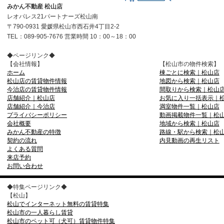
みかん不動産 松山店
レオパレス21パートナーズ松山南
〒790-0931 愛媛県松山市西石井4丁目2-2
TEL：089-905-7676 営業時間 10：00～18：00
◆ページリンク◆
【会社情報】
【松山市の物件検索】
ホーム
棟ごとに検索｜松山店
松山店の賃貸物件情報
地図から検索｜松山店
今治店の賃貸物件情報
間取りから検索｜松山
店舗紹介｜松山店
お気に入り一括表示｜
店舗紹介｜今治店
満室物件一覧｜松山店
プライバシーポリシー
動画掲載物件一覧｜松
会社概要
地域から検索｜松山店
みかん不動産の特徴
路線・駅から検索｜松
契約の流れ
内見動画の再生リスト
よくある質問
来店予約
お問い合わせ
◆特集ページリンク◆
【松山】
松山でインターネット無料の賃貸特集
松山市の一人暮らし賃貸
松山市のペット可（犬可）賃貸物件特集