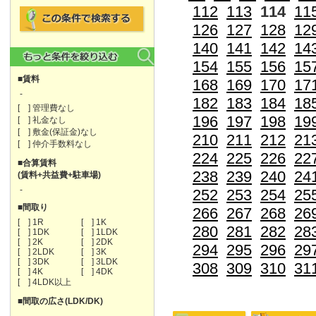
112
113
114
11
126
127
128
12
140
141
142
14
154
155
156
15
■賃料
168
169
170
17
-
182
183
184
18
[ ] 管理費なし
196
197
198
19
[ ] 礼金なし
[ ] 敷金(保証金)なし
210
211
212
21
[ ] 仲介手数料なし
224
225
226
22
■合算賃料
238
239
240
24
(賃料+共益費+駐車場)
-
252
253
254
25
■間取り
266
267
268
26
[ ] 1R
[ ] 1K
280
281
282
28
[ ] 1DK
[ ] 1LDK
[ ] 2K
[ ] 2DK
294
295
296
29
[ ] 2LDK
[ ] 3K
[ ] 3DK
[ ] 3LDK
308
309
310
31
[ ] 4K
[ ] 4DK
[ ] 4LDK以上
■間取の広さ(LDK/DK)