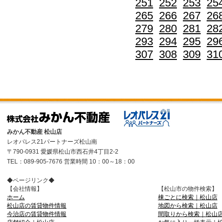
251
252
253
25
265
266
267
26
279
280
281
28
293
294
295
29
307
308
309
31
みかん不動産 松山店
レオパレス21パートナーズ松山南
〒790-0931 愛媛県松山市西石井4丁目2-2
TEL：089-905-7676 営業時間 10：00～18：00
◆ページリンク◆
【会社情報】
【松山市の物件検索】
ホーム
棟ごとに検索｜松山店
松山店の賃貸物件情報
地図から検索｜松山店
今治店の賃貸物件情報
間取りから検索｜松山