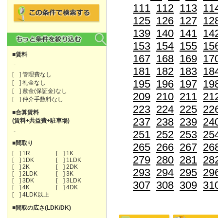
111
112
113
11
125
126
127
12
139
140
141
14
153
154
155
15
■賃料
167
168
169
17
-
181
182
183
18
[ ] 管理費なし
195
196
197
19
[ ] 礼金なし
[ ] 敷金(保証金)なし
209
210
211
21
[ ] 仲介手数料なし
223
224
225
22
■合算賃料
237
238
239
24
(賃料+共益費+駐車場)
-
251
252
253
25
■間取り
265
266
267
26
[ ] 1R
[ ] 1K
279
280
281
28
[ ] 1DK
[ ] 1LDK
[ ] 2K
[ ] 2DK
293
294
295
29
[ ] 2LDK
[ ] 3K
[ ] 3DK
[ ] 3LDK
307
308
309
31
[ ] 4K
[ ] 4DK
[ ] 4LDK以上
■間取の広さ(LDK/DK)