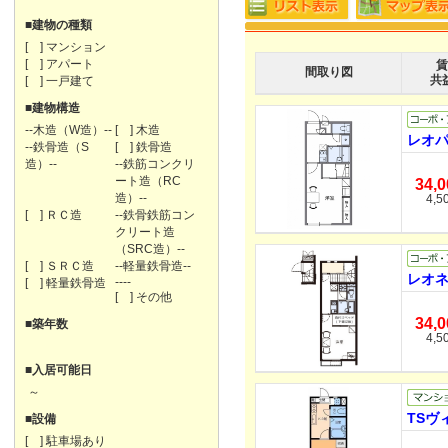
■建物の種類
[ ] マンション
[ ] アパート
賃
間取り図
共
[ ] 一戸建て
■建物構造
--木造（W造）--
[ ] 木造
レオパ
--鉄骨造（S
[ ] 鉄骨造
造）--
--鉄筋コンクリ
ート造（RC
34,
造）--
4,5
[ ] ＲＣ造
--鉄骨鉄筋コン
クリート造
（SRC造）--
[ ] ＳＲＣ造
--軽量鉄骨造--
レオネ
----
[ ] 軽量鉄骨造
[ ] その他
34,
■築年数
4,5
■入居可能日
～
TSヴ
■設備
[ ] 駐車場あり