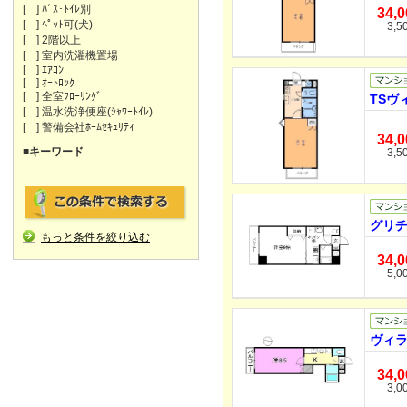
[ ] ﾊﾞｽ･ﾄｲﾚ別
34,
[ ] ﾍﾟｯﾄ可(犬)
3,5
[ ] 2階以上
[ ] 室内洗濯機置場
[ ] ｴｱｺﾝ
[ ] ｵｰﾄﾛｯｸ
[ ] 全室ﾌﾛｰﾘﾝｸﾞ
TSヴ
[ ] 温水洗浄便座(ｼｬﾜｰﾄｲﾚ)
[ ] 警備会社ﾎｰﾑｾｷｭﾘﾃｨ
34,
■キーワード
3,5
グリチ
もっと条件を絞り込む
34,
5,0
ヴィラ
34,
3,0