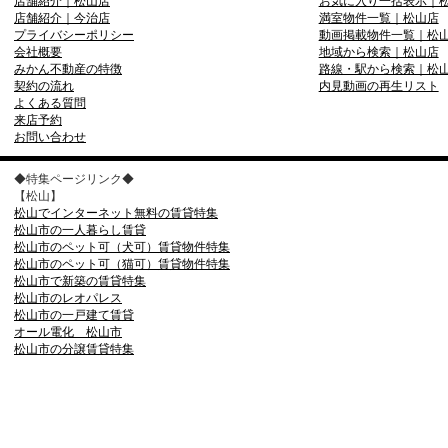
店舗紹介｜松山店
お気に入り一括表示｜
店舗紹介｜今治店
満室物件一覧｜松山店
プライバシーポリシー
動画掲載物件一覧｜松
会社概要
地域から検索｜松山店
みかん不動産の特徴
路線・駅から検索｜松
契約の流れ
内見動画の再生リスト
よくある質問
来店予約
お問い合わせ
◆特集ページリンク◆
【松山】
松山でインターネット無料の賃貸特集
松山市の一人暮らし賃貸
松山市のペット可（犬可）賃貸物件特集
松山市のペット可（猫可）賃貸物件特集
松山市で新築の賃貸特集
松山市のレオパレス
松山市の一戸建て賃貸
オール電化 松山市
松山市の分譲賃貸特集