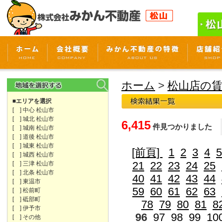
ホーム
>
松山店の
■エリアを選択
[ ] 中心 松山市
[ ] 城北 松山市
6,415
件見つかりました
[ ] 城南 松山市
[ ] 道後 松山市
[ ] 城東 松山市
[前頁]
1
2
3
4
5
[ ] 城西 松山市
21
22
23
24
25
[ ] 三津 松山市
[ ] 北条 松山市
40
41
42
43
44
[ ] 東温市
59
60
61
62
63
[ ] 松前町
[ ] 砥部町
78
79
80
81
8
[ ] 伊予市
96
97
98
99
10
[ ] その他