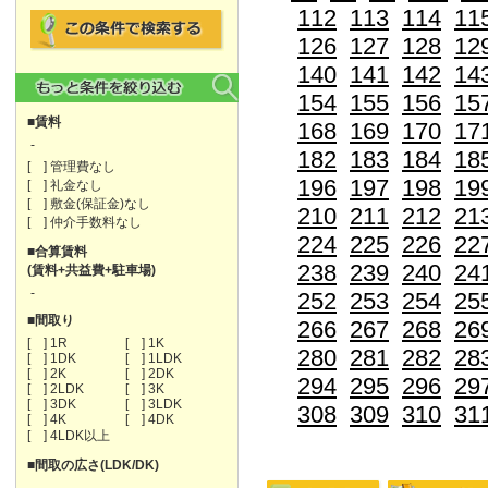
112
113
114
11
126
127
128
12
140
141
142
14
154
155
156
15
■賃料
168
169
170
17
-
182
183
184
18
[ ] 管理費なし
196
197
198
19
[ ] 礼金なし
[ ] 敷金(保証金)なし
210
211
212
21
[ ] 仲介手数料なし
224
225
226
22
■合算賃料
238
239
240
24
(賃料+共益費+駐車場)
-
252
253
254
25
■間取り
266
267
268
26
[ ] 1R
[ ] 1K
280
281
282
28
[ ] 1DK
[ ] 1LDK
[ ] 2K
[ ] 2DK
294
295
296
29
[ ] 2LDK
[ ] 3K
[ ] 3DK
[ ] 3LDK
308
309
310
31
[ ] 4K
[ ] 4DK
[ ] 4LDK以上
■間取の広さ(LDK/DK)