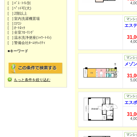
[ ] ﾊﾞｽ･ﾄｲﾚ別
4,0
[ ] ﾍﾟｯﾄ可(犬)
[ ] 2階以上
[ ] 室内洗濯機置場
[ ] ｴｱｺﾝ
エステ
[ ] ｵｰﾄﾛｯｸ
[ ] 全室ﾌﾛｰﾘﾝｸﾞ
31,
[ ] 温水洗浄便座(ｼｬﾜｰﾄｲﾚ)
4,0
[ ] 警備会社ﾎｰﾑｾｷｭﾘﾃｨ
■キーワード
メゾン
31,
もっと条件を絞り込む
5,0
エスポ
31,
4,0