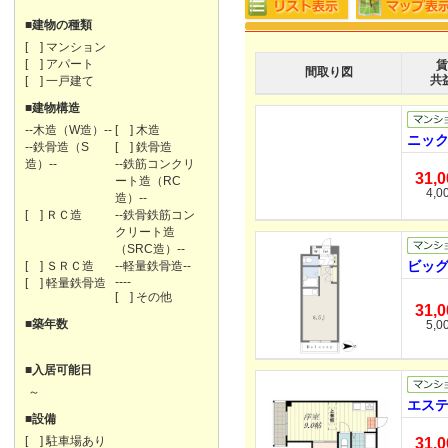
■建物の種類
[ ] マンション
[ ] アパート
賃
間取り図
共
[ ] 一戸建て
■建物構造
--木造（W造）--
[ ] 木造
ニック
--鉄骨造（S
[ ] 鉄骨造
造）--
--鉄筋コンクリ
31,
ート造（RC
4,0
造）--
[ ] ＲＣ造
--鉄骨鉄筋コン
クリート造
（SRC造）--
ビッグ
[ ] ＳＲＣ造
--軽量鉄骨造--
----
[ ] 軽量鉄骨造
[ ] その他
31,
■築年数
5,0
■入居可能日
～
エステ
■設備
[ ] 駐車場あり
31,