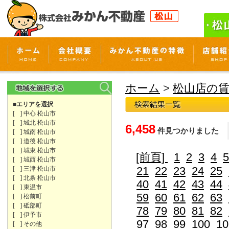
ホーム
>
松山店の
■エリアを選択
[ ] 中心 松山市
[ ] 城北 松山市
6,458
件見つかりました
[ ] 城南 松山市
[ ] 道後 松山市
[ ] 城東 松山市
[前頁]
1
2
3
4
5
[ ] 城西 松山市
21
22
23
24
25
[ ] 三津 松山市
[ ] 北条 松山市
40
41
42
43
44
[ ] 東温市
59
60
61
62
63
[ ] 松前町
[ ] 砥部町
78
79
80
81
82
[ ] 伊予市
97
98
99
100
10
[ ] その他