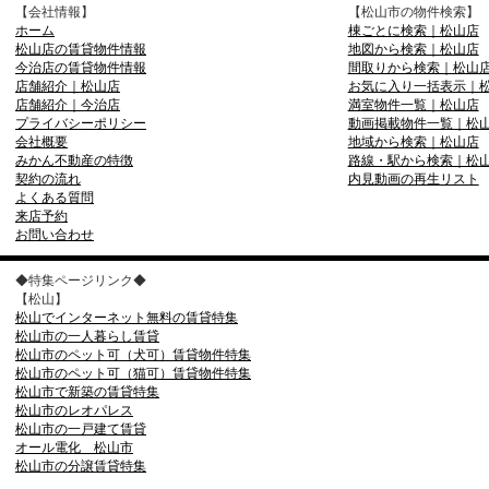
【会社情報】
【松山市の物件検索】
ホーム
棟ごとに検索｜松山店
松山店の賃貸物件情報
地図から検索｜松山店
今治店の賃貸物件情報
間取りから検索｜松山
店舗紹介｜松山店
お気に入り一括表示｜
店舗紹介｜今治店
満室物件一覧｜松山店
プライバシーポリシー
動画掲載物件一覧｜松
会社概要
地域から検索｜松山店
みかん不動産の特徴
路線・駅から検索｜松
契約の流れ
内見動画の再生リスト
よくある質問
来店予約
お問い合わせ
◆特集ページリンク◆
【松山】
松山でインターネット無料の賃貸特集
松山市の一人暮らし賃貸
松山市のペット可（犬可）賃貸物件特集
松山市のペット可（猫可）賃貸物件特集
松山市で新築の賃貸特集
松山市のレオパレス
松山市の一戸建て賃貸
オール電化 松山市
松山市の分譲賃貸特集