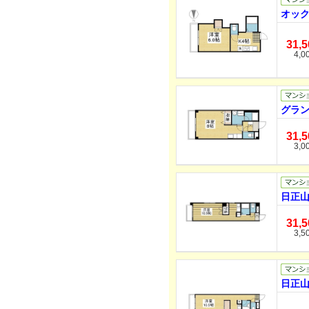
オック
31,
4,0
グラン
31,
3,0
日正山
31,
3,5
日正山