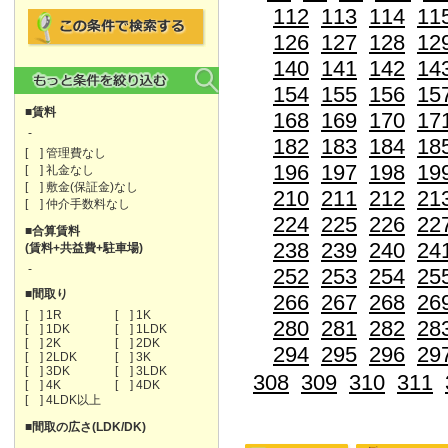
112
113
114
11
126
127
128
12
140
141
142
14
154
155
156
15
■賃料
168
169
170
17
-
182
183
184
18
[ ] 管理費なし
196
197
198
19
[ ] 礼金なし
[ ] 敷金(保証金)なし
210
211
212
21
[ ] 仲介手数料なし
224
225
226
22
■合算賃料
238
239
240
24
(賃料+共益費+駐車場)
-
252
253
254
25
■間取り
266
267
268
26
[ ] 1R
[ ] 1K
280
281
282
28
[ ] 1DK
[ ] 1LDK
[ ] 2K
[ ] 2DK
294
295
296
29
[ ] 2LDK
[ ] 3K
[ ] 3DK
[ ] 3LDK
308
309
310
311
[ ] 4K
[ ] 4DK
[ ] 4LDK以上
■間取の広さ(LDK/DK)