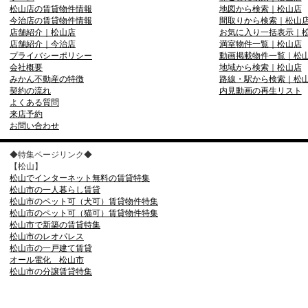
松山店の賃貸物件情報
地図から検索｜松山店
今治店の賃貸物件情報
間取りから検索｜松山
店舗紹介｜松山店
お気に入り一括表示｜
店舗紹介｜今治店
満室物件一覧｜松山店
プライバシーポリシー
動画掲載物件一覧｜松
会社概要
地域から検索｜松山店
みかん不動産の特徴
路線・駅から検索｜松
契約の流れ
内見動画の再生リスト
よくある質問
来店予約
お問い合わせ
◆特集ページリンク◆
【松山】
松山でインターネット無料の賃貸特集
松山市の一人暮らし賃貸
松山市のペット可（犬可）賃貸物件特集
松山市のペット可（猫可）賃貸物件特集
松山市で新築の賃貸特集
松山市のレオパレス
松山市の一戸建て賃貸
オール電化 松山市
松山市の分譲賃貸特集