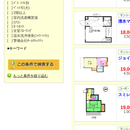
4,0
[ ] ﾊﾞｽ･ﾄｲﾚ別
[ ] ﾍﾟｯﾄ可(犬)
[ ] 2階以上
[ ] 室内洗濯機置場
清水マ
[ ] ｴｱｺﾝ
[ ] ｵｰﾄﾛｯｸ
[ ] 全室ﾌﾛｰﾘﾝｸﾞ
18,
[ ] 温水洗浄便座(ｼｬﾜｰﾄｲﾚ)
3,5
[ ] 警備会社ﾎｰﾑｾｷｭﾘﾃｨ
■キーワード
ジョイ
19,
4,5
もっと条件を絞り込む
スミレ
19,
1,0