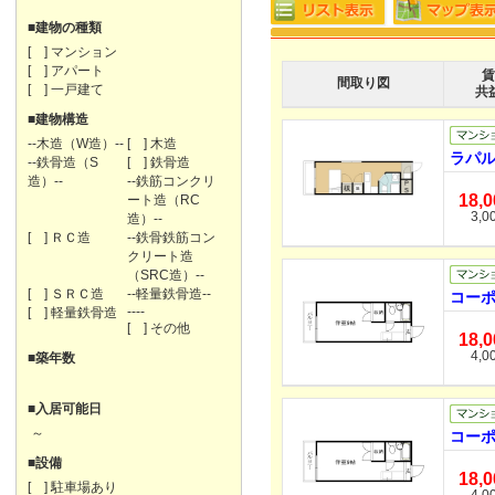
■建物の種類
[ ] マンション
[ ] アパート
賃
間取り図
[ ] 一戸建て
共
■建物構造
--木造（W造）--
[ ] 木造
ラパル
--鉄骨造（S
[ ] 鉄骨造
造）--
--鉄筋コンクリ
18,
ート造（RC
3,0
造）--
[ ] ＲＣ造
--鉄骨鉄筋コン
クリート造
（SRC造）--
[ ] ＳＲＣ造
--軽量鉄骨造--
コーポ
----
[ ] 軽量鉄骨造
[ ] その他
18,
4,0
■築年数
■入居可能日
～
コーポ
■設備
18,
[ ] 駐車場あり