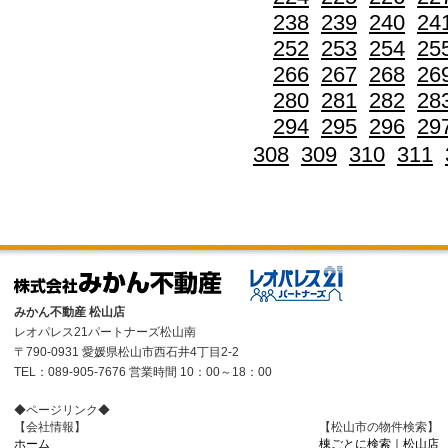
238
239
240
24
252
253
254
25
266
267
268
26
280
281
282
28
294
295
296
29
308
309
310
311
みかん不動産 松山店
レオパレス21パートナーズ松山南
〒790-0931 愛媛県松山市西石井4丁目2-2
TEL：089-905-7676 営業時間 10：00～18：00
◆ページリンク◆
【会社情報】
【松山市の物件検索】
ホーム
棟ごとに検索｜松山店