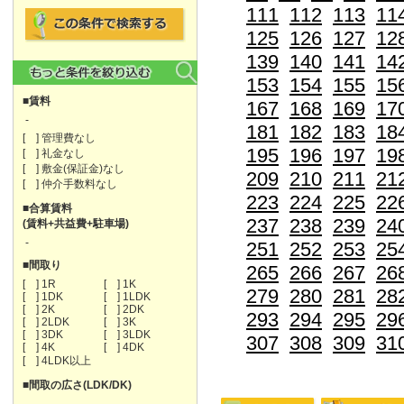
111
112
113
11
125
126
127
12
139
140
141
14
153
154
155
15
■賃料
167
168
169
17
-
181
182
183
18
[ ] 管理費なし
195
196
197
19
[ ] 礼金なし
[ ] 敷金(保証金)なし
209
210
211
21
[ ] 仲介手数料なし
223
224
225
22
■合算賃料
237
238
239
24
(賃料+共益費+駐車場)
-
251
252
253
25
■間取り
265
266
267
26
[ ] 1R
[ ] 1K
279
280
281
28
[ ] 1DK
[ ] 1LDK
[ ] 2K
[ ] 2DK
293
294
295
29
[ ] 2LDK
[ ] 3K
[ ] 3DK
[ ] 3LDK
307
308
309
31
[ ] 4K
[ ] 4DK
[ ] 4LDK以上
■間取の広さ(LDK/DK)