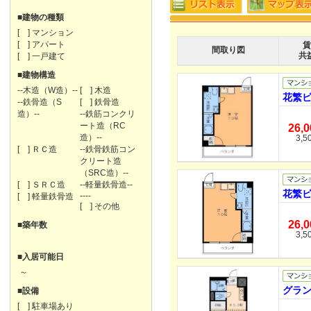
■建物の種類
[ ] マンション
[ ] アパート
賃
間取り図
共
[ ] 一戸建て
■建物構造
--木造（W造）--
[ ] 木造
花繁ビ
--鉄骨造（S
[ ] 鉄骨造
造）--
--鉄筋コンクリ
ート造（RC
26,
造）--
3,5
[ ] ＲＣ造
--鉄骨鉄筋コン
クリート造
（SRC造）--
[ ] ＳＲＣ造
--軽量鉄骨造--
花繁ビ
----
[ ] 軽量鉄骨造
[ ] その他
26,
■築年数
3,5
■入居可能日
～
グラン
■設備
[ ] 駐車場あり