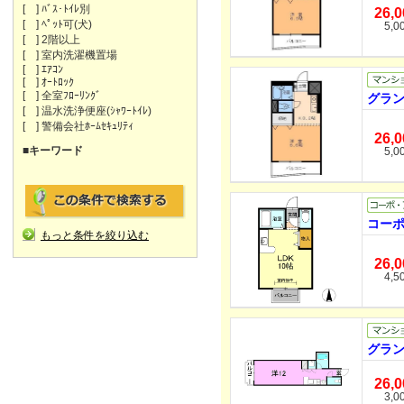
[ ] ﾊﾞｽ･ﾄｲﾚ別
26,
[ ] ﾍﾟｯﾄ可(犬)
5,0
[ ] 2階以上
[ ] 室内洗濯機置場
[ ] ｴｱｺﾝ
[ ] ｵｰﾄﾛｯｸ
[ ] 全室ﾌﾛｰﾘﾝｸﾞ
グラン
[ ] 温水洗浄便座(ｼｬﾜｰﾄｲﾚ)
[ ] 警備会社ﾎｰﾑｾｷｭﾘﾃｨ
26,
■キーワード
5,0
コーポ
もっと条件を絞り込む
26,
4,5
グラン
26,
3,0