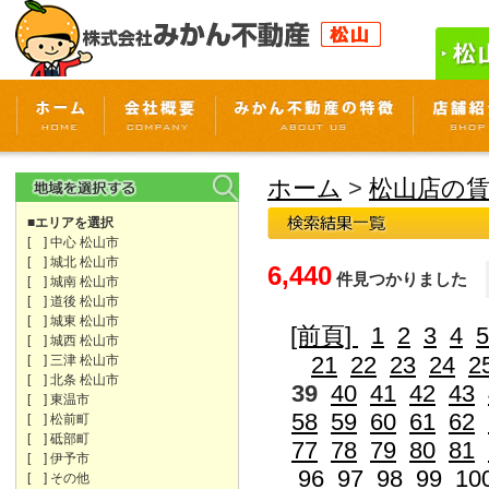
ホーム
>
松山店の
■エリアを選択
[ ] 中心 松山市
[ ] 城北 松山市
6,440
件見つかりました
[ ] 城南 松山市
[ ] 道後 松山市
[ ] 城東 松山市
[前頁]
1
2
3
4
5
[ ] 城西 松山市
21
22
23
24
2
[ ] 三津 松山市
[ ] 北条 松山市
39
40
41
42
43
[ ] 東温市
58
59
60
61
62
[ ] 松前町
[ ] 砥部町
77
78
79
80
81
[ ] 伊予市
96
97
98
99
10
[ ] その他