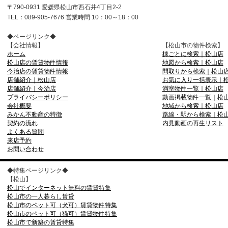
〒790-0931 愛媛県松山市西石井4丁目2-2
TEL：089-905-7676 営業時間 10：00～18：00
◆ページリンク◆
【会社情報】
【松山市の物件検索】
ホーム
棟ごとに検索｜松山店
松山店の賃貸物件情報
地図から検索｜松山店
今治店の賃貸物件情報
間取りから検索｜松山
店舗紹介｜松山店
お気に入り一括表示｜
店舗紹介｜今治店
満室物件一覧｜松山店
プライバシーポリシー
動画掲載物件一覧｜松
会社概要
地域から検索｜松山店
みかん不動産の特徴
路線・駅から検索｜松
契約の流れ
内見動画の再生リスト
よくある質問
来店予約
お問い合わせ
◆特集ページリンク◆
【松山】
松山でインターネット無料の賃貸特集
松山市の一人暮らし賃貸
松山市のペット可（犬可）賃貸物件特集
松山市のペット可（猫可）賃貸物件特集
松山市で新築の賃貸特集