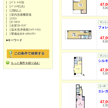
[ ] ﾊﾞｽ･ﾄｲﾚ別
47,
[ ] ﾍﾟｯﾄ可(犬)
5,0
[ ] 2階以上
[ ] 室内洗濯機置場
[ ] ｴｱｺﾝ
[ ] ｵｰﾄﾛｯｸ
[ ] 全室ﾌﾛｰﾘﾝｸﾞ
フォレ
[ ] 温水洗浄便座(ｼｬﾜｰﾄｲﾚ)
[ ] 警備会社ﾎｰﾑｾｷｭﾘﾃｨ
47,
■キーワード
6,0
シルキ
もっと条件を絞り込む
47,
5,5
エレガ
47,
2,3