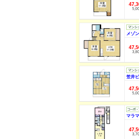
47,
5,0
メゾン
47,
3,8
笠井ビ
47,
5,0
マラマ
47,
3,7