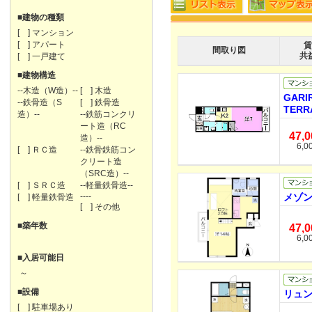
■建物の種類
[ ] マンション
[ ] アパート
賃
間取り図
共
[ ] 一戸建て
■建物構造
--木造（W造）--
[ ] 木造
GARI
--鉄骨造（S
[ ] 鉄骨造
TERR
造）--
--鉄筋コンクリ
ート造（RC
47,
造）--
6,0
[ ] ＲＣ造
--鉄骨鉄筋コン
クリート造
（SRC造）--
[ ] ＳＲＣ造
--軽量鉄骨造--
----
メゾン
[ ] 軽量鉄骨造
[ ] その他
■築年数
47,
6,0
■入居可能日
～
■設備
リュン
[ ] 駐車場あり