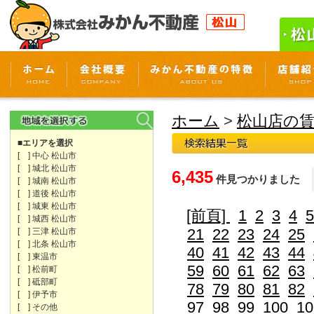
ホーム
>
松山店の
■エリアを選択
[ ] 中心 松山市
[ ] 城北 松山市
6,435
件見つかりました
[ ] 城南 松山市
[ ] 道後 松山市
[ ] 城東 松山市
[前頁]
1
2
3
4
5
[ ] 城西 松山市
21
22
23
24
25
[ ] 三津 松山市
[ ] 北条 松山市
40
41
42
43
44
[ ] 東温市
59
60
61
62
63
[ ] 松前町
[ ] 砥部町
78
79
80
81
82
[ ] 伊予市
97
98
99
100
10
[ ] その他