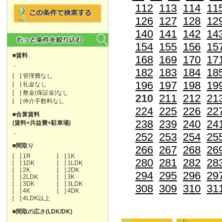
112
113
114
11
126
127
128
12
140
141
142
14
154
155
156
15
■賃料
168
169
170
17
-
182
183
184
18
[ ] 管理費なし
196
197
198
19
[ ] 礼金なし
[ ] 敷金(保証金)なし
210
211
212
21
[ ] 仲介手数料なし
224
225
226
22
■合算賃料
238
239
240
24
(賃料+共益費+駐車場)
-
252
253
254
25
■間取り
266
267
268
26
[ ] 1R
[ ] 1K
280
281
282
28
[ ] 1DK
[ ] 1LDK
[ ] 2K
[ ] 2DK
294
295
296
29
[ ] 2LDK
[ ] 3K
[ ] 3DK
[ ] 3LDK
308
309
310
31
[ ] 4K
[ ] 4DK
[ ] 4LDK以上
■間取の広さ(LDK/DK)