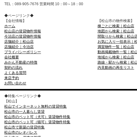
TEL：089-905-7676 営業時間 10：00～18：00
◆ページリンク◆
【会社情報】
【松山市の物件検索】
ホーム
棟ごとに検索｜松山店
松山店の賃貸物件情報
地図から検索｜松山店
今治店の賃貸物件情報
間取りから検索｜松山
店舗紹介｜松山店
お気に入り一括表示｜
店舗紹介｜今治店
満室物件一覧｜松山店
プライバシーポリシー
動画掲載物件一覧｜松
会社概要
地域から検索｜松山店
みかん不動産の特徴
路線・駅から検索｜松
契約の流れ
内見動画の再生リスト
よくある質問
来店予約
お問い合わせ
◆特集ページリンク◆
【松山】
松山でインターネット無料の賃貸特集
松山市の一人暮らし賃貸
松山市のペット可（犬可）賃貸物件特集
松山市のペット可（猫可）賃貸物件特集
松山市で新築の賃貸特集
松山市のレオパレス