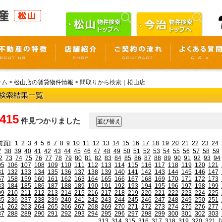
ーム
>
松山店の賃貸物件情報
> 間取りから検索｜松山店
,415
件見つかりました
前頁]
1
2
3
4
5
6
7
8
9
10
11
12
13
14
15
16
17
18
19
20
21
22
23
24
7
38
39
40
41
42
43
44
45
46
47
48
49
50
51
52
53
54
55
56
57
58
59
2
73
74
75
76
77
78
79
80
81
82
83
84
85
86
87
88
89
90
91
92
93
94
05
106
107
108
109
110
111
112
113
114
115
116
117
118
119
120
121
31
132
133
134
135
136
137
138
139
140
141
142
143
144
145
146
147
57
158
159
160
161
162
163
164
165
166
167
168
169
170
171
172
173
83
184
185
186
187
188
189
190
191
192
193
194
195
196
197
198
199
09
210
211
212
213
214
215
216
217
218
219
220
221
222
223
224
225
35
236
237
238
239
240
241
242
243
244
245
246
247
248
249
250
251
61
262
263
264
265
266
267
268
269
270
271
272
273
274
275
276
277
87
288
289
290
291
292
293
294
295
296
297
298
299
300
301
302
303
313
314
315
316
317
318
319
320
321
[