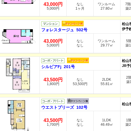
43,000円
なし
ワンルーム
7階
5,000円
1ヶ月
27.80㎡
築2
松山
伊予
フォレスタージュ 502号
43,000円
なし
ワンルーム
5
5,000円
なし
29.77㎡
築1
松山
JR予
シルビアFj 201号
2
43,500円
なし
2LDK
築1
1,800円
53,500円
55.81㎡
松山
ウエストブリーズ 102号
43,500円
なし
1LDK
1
1,700円
なし
46.49㎡
築2