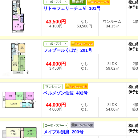
松山
伊予
リトモフェリーチェⅥ 101号
43,500円
なし
ワンルーム
1
4,100円
53,500円
34.15㎡
松山
伊予
フォブールくぼた 201号
44,000円
なし
3LDK
2
3,450円
なし
59.62㎡
築3
松山
伊予
ベルメゾン仙波 402号
44,000円
なし
3LDK
4
4,000円
なし
54.00㎡
築3
松山
伊予
メイプル別府 203号