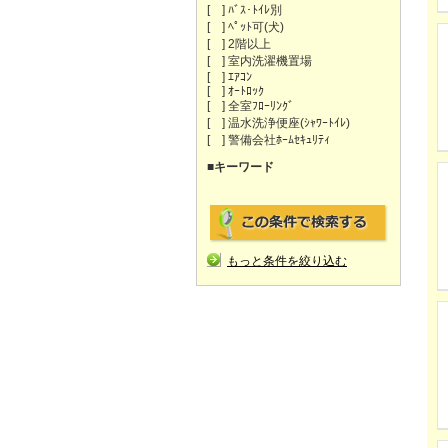
[ ] ﾊﾞｽ･ﾄｲﾚ別
[ ] ﾍﾟｯﾄ可(犬)
[ ] 2階以上
[ ] 室内洗濯機置場
[ ] ｴｱｺﾝ
[ ] ｵｰﾄﾛｯｸ
[ ] 全室ﾌﾛｰﾘﾝｸﾞ
[ ] 温水洗浄便座(ｼｬﾜｰﾄｲﾚ)
[ ] 警備会社ﾎｰﾑｾｷｭﾘﾃｨ
■キーワード
もっと条件を絞り込む