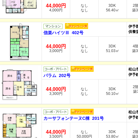
44,000円
なし
3DK
2
4,000円
なし
56.40㎡
築3
伊予
供養堂
信楽ハイツⅢ 402号
44,000円
なし
3DK
4
3,000円
なし
51.03㎡
築3
松山
伊予
パラム 202号
2
44,000円
なし
3DK
築3
3,300円
なし
50.10㎡
松山
伊予
カーサフォンテーヌC棟 201号
44,000円
なし
3DK
2
3,500円
50,000円
53.80㎡
築3