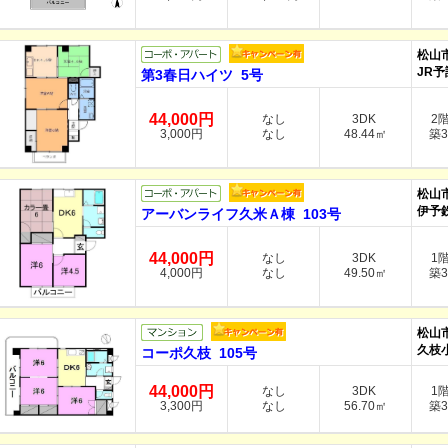
松山
JR予
第3春日ハイツ 5号
44,000円
なし
3DK
2
3,000円
なし
48.44㎡
築3
松山
伊予
アーバンライフ久米Ａ棟 103号
44,000円
なし
3DK
1
4,000円
なし
49.50㎡
築3
松山
久枝
コーポ久枝 105号
44,000円
なし
3DK
1
3,300円
なし
56.70㎡
築3