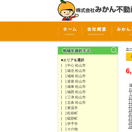
ホ
■エリアを選択
[ ] 中心 松山市
6
[ ] 城北 松山市
[ ] 城南 松山市
[ ] 道後 松山市
[
[ ] 城東 松山市
3
[ ] 城西 松山市
7
[ ] 三津 松山市
1
1
[ ] 北条 松山市
1
[ ] 東温市
1
[ ] 松前町
2
[ ] 砥部町
2
2
[ ] 伊予市
2
[ ] その他