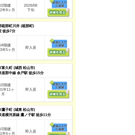
階/2階建
2026/08
2年9ヶ月
下旬
郡砥部町川井
(砥部町)
 徒歩7分
階/4階建
即入居
3年5ヶ月
市富久町
(城西 松山市)
鉄道郡中線 余戸駅 徒歩15分
階/2階建
1年11ヶ
即入居
月
市鷹子町
(城東 松山市)
鉄道横河原線 鷹ノ子駅 徒歩11分
階/2階建
即入居
1年4ヶ月