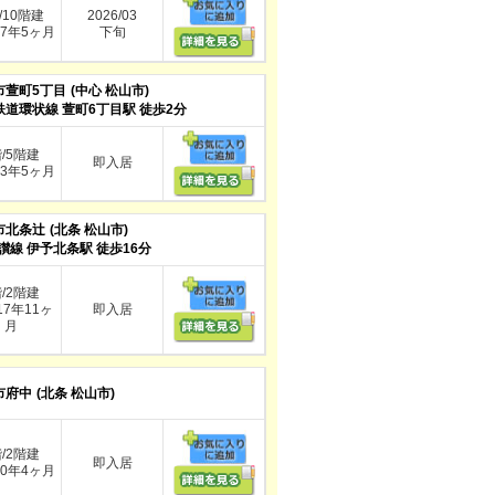
/10階建
2026/03
7年5ヶ月
下旬
市萱町5丁目
(中心 松山市)
鉄道環状線 萱町6丁目駅 徒歩2分
階/5階建
即入居
3年5ヶ月
市北条辻
(北条 松山市)
讃線 伊予北条駅 徒歩16分
階/2階建
7年11ヶ
即入居
月
市府中
(北条 松山市)
階/2階建
即入居
0年4ヶ月