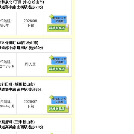
市和泉北3丁目
(中心 松山市)
鉄道郡中線 土橋駅 徒歩20分
階/2階建
2026/08
築5年
下旬
市久保田町
(城西 松山市)
鉄道郡中線 鎌田駅 徒歩30分
階/2階建
即入居
2年7ヶ月
市針田町
(城西 松山市)
鉄道郡中線 余戸駅 徒歩8分
階/6階建
2026/07
9年4ヶ月
下旬
市別府町
(三津 松山市)
鉄道高浜線 山西駅 徒歩18分