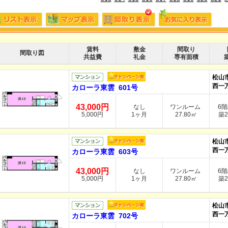
賃料
敷金
間取り
間取り図
共益費
礼金
専有面積
松山
西一万
カローラ東雲 601号
43,000円
なし
ワンルーム
6階
5,000円
1ヶ月
27.80㎡
築2
松山
西一万
カローラ東雲 603号
43,000円
なし
ワンルーム
6階
5,000円
1ヶ月
27.80㎡
築2
松山
西一万
カローラ東雲 702号