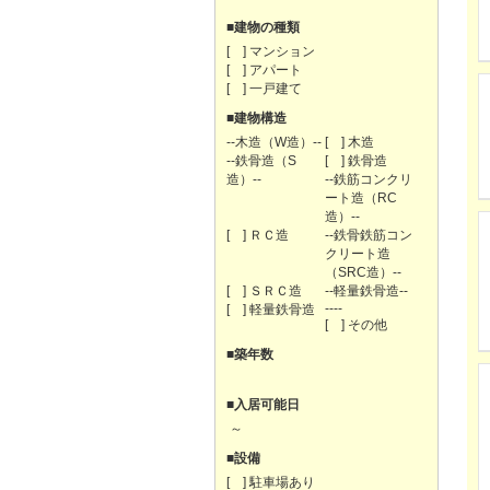
■建物の種類
[ ] マンション
[ ] アパート
[ ] 一戸建て
■建物構造
--木造（W造）--
[ ] 木造
--鉄骨造（S
[ ] 鉄骨造
造）--
--鉄筋コンクリ
ート造（RC
造）--
[ ] ＲＣ造
--鉄骨鉄筋コン
クリート造
（SRC造）--
[ ] ＳＲＣ造
--軽量鉄骨造--
----
[ ] 軽量鉄骨造
[ ] その他
■築年数
■入居可能日
～
■設備
[ ] 駐車場あり