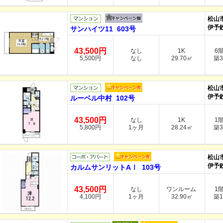
松山
伊予
サンハイツ11 603号
43,500円
なし
1K
6
5,500円
なし
29.70㎡
築3
松山
伊予
ルーベル中村 102号
43,500円
なし
1K
1
5,800円
1ヶ月
28.24㎡
築3
松山
伊予
カルムサンリットAⅠ 103号
43,500円
なし
ワンルーム
1
4,100円
1ヶ月
32.90㎡
築1