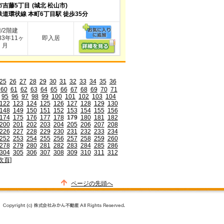
市吉藤5丁目
(城北 松山市)
鉄道環状線 本町6丁目駅 徒歩35分
階/2階建
3年11ヶ
即入居
月
25
26
27
28
29
30
31
32
33
34
35
36
60
61
62
63
64
65
66
67
68
69
70
71
95
96
97
98
99
100
101
102
103
104
122
123
124
125
126
127
128
129
130
148
149
150
151
152
153
154
155
156
174
175
176
177
178
179
180
181
182
200
201
202
203
204
205
206
207
208
226
227
228
229
230
231
232
233
234
252
253
254
255
256
257
258
259
260
278
279
280
281
282
283
284
285
286
304
305
306
307
308
309
310
311
312
次頁]
ページの先頭へ