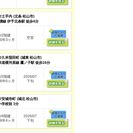
市土手内
(北条 松山市)
讃線 伊予北条駅 徒歩4分
階/2階建
空室
0年3ヶ月
市久米窪田町
(城東 松山市)
鉄道横河原線 鷹ノ子駅 徒歩16分
階/2階建
2026/07
6年6ヶ月
下旬
市安城寺町
(城北 松山市)
小学校前 3分
階/4階建
2026/07
9年4ヶ月
下旬