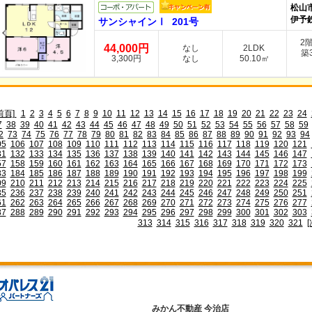
松山
伊予
サンシャインⅠ 201号
2
44,000円
なし
2LDK
築3
3,300円
なし
50.10㎡
前頁]
1
2
3
4
5
6
7
8
9
10
11
12
13
14
15
16
17
18
19
20
21
22
23
24
7
38
39
40
41
42
43
44
45
46
47
48
49
50
51
52
53
54
55
56
57
58
59
2
73
74
75
76
77
78
79
80
81
82
83
84
85
86
87
88
89
90
91
92
93
94
05
106
107
108
109
110
111
112
113
114
115
116
117
118
119
120
121
31
132
133
134
135
136
137
138
139
140
141
142
143
144
145
146
147
57
158
159
160
161
162
163
164
165
166
167
168
169
170
171
172
173
83
184
185
186
187
188
189
190
191
192
193
194
195
196
197
198
199
09
210
211
212
213
214
215
216
217
218
219
220
221
222
223
224
225
35
236
237
238
239
240
241
242
243
244
245
246
247
248
249
250
251
61
262
263
264
265
266
267
268
269
270
271
272
273
274
275
276
277
87
288
289
290
291
292
293
294
295
296
297
298
299
300
301
302
303
313
314
315
316
317
318
319
320
321
[
みかん不動産 今治店