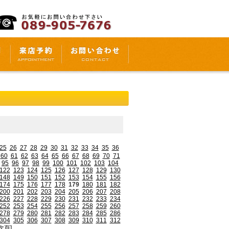
25
26
27
28
29
30
31
32
33
34
35
36
60
61
62
63
64
65
66
67
68
69
70
71
95
96
97
98
99
100
101
102
103
104
122
123
124
125
126
127
128
129
130
148
149
150
151
152
153
154
155
156
174
175
176
177
178
179
180
181
182
200
201
202
203
204
205
206
207
208
226
227
228
229
230
231
232
233
234
252
253
254
255
256
257
258
259
260
278
279
280
281
282
283
284
285
286
304
305
306
307
308
309
310
311
312
次頁]