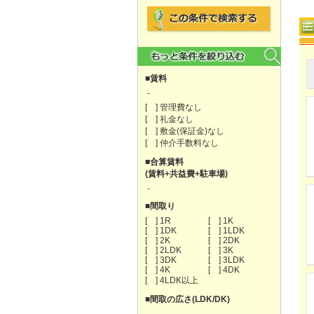
■賃料
-
[ ] 管理費なし
[ ] 礼金なし
[ ] 敷金(保証金)なし
[ ] 仲介手数料なし
■合算賃料
(賃料+共益費+駐車場)
-
■間取り
[ ] 1R
[ ] 1K
[ ] 1DK
[ ] 1LDK
[ ] 2K
[ ] 2DK
[ ] 2LDK
[ ] 3K
[ ] 3DK
[ ] 3LDK
[ ] 4K
[ ] 4DK
[ ] 4LDK以上
■間取の広さ(LDK/DK)