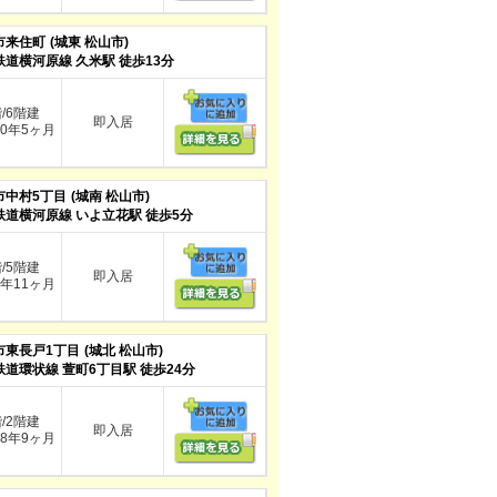
市来住町
(城東 松山市)
鉄道横河原線 久米駅 徒歩13分
階/6階建
即入居
0年5ヶ月
市中村5丁目
(城南 松山市)
鉄道横河原線 いよ立花駅 徒歩5分
階/5階建
即入居
年11ヶ月
市東長戸1丁目
(城北 松山市)
鉄道環状線 萱町6丁目駅 徒歩24分
階/2階建
即入居
8年9ヶ月