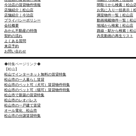
今治店の賃貸物件情報
間取りから検索｜松山
店舗紹介｜松山店
お気に入り一括表示｜
店舗紹介｜今治店
満室物件一覧｜松山店
プライバシーポリシー
動画掲載物件一覧｜松
会社概要
地域から検索｜松山店
みかん不動産の特徴
路線・駅から検索｜松
契約の流れ
内見動画の再生リスト
よくある質問
来店予約
お問い合わせ
◆特集ページリンク◆
【松山】
松山でインターネット無料の賃貸特集
松山市の一人暮らし賃貸
松山市のペット可（犬可）賃貸物件特集
松山市のペット可（猫可）賃貸物件特集
松山市で新築の賃貸特集
松山市のレオパレス
松山市の一戸建て賃貸
オール電化 松山市
松山市の分譲賃貸特集