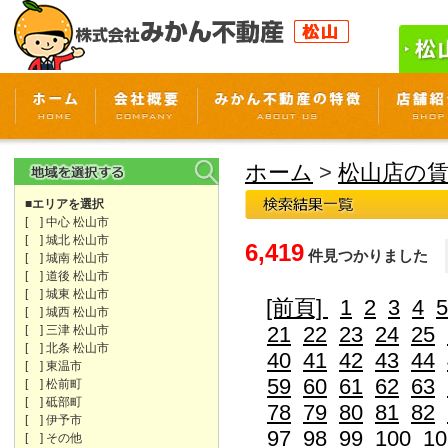
ホーム
>
松山店の
■エリアを選択
[ ] 中心 松山市
[ ] 城北 松山市
6,419
件見つかりました
[ ] 城南 松山市
[ ] 道後 松山市
[ ] 城東 松山市
[前頁]
1
2
3
4
5
[ ] 城西 松山市
21
22
23
24
25
[ ] 三津 松山市
[ ] 北条 松山市
40
41
42
43
44
[ ] 東温市
59
60
61
62
63
[ ] 松前町
[ ] 砥部町
78
79
80
81
82
[ ] 伊予市
97
98
99
100
10
[ ] その他