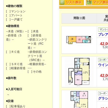
■建物の種類
[ ] マンション
[ ] アパート
賃
間取り図
[ ] 一戸建て
共
■建物構造
--木造（W造）--
[ ] 木造
プレア
--鉄骨造（S
[ ] 鉄骨造
造）--
--鉄筋コンクリ
42,
ート造（RC
5,0
造）--
[ ] ＲＣ造
--鉄骨鉄筋コン
クリート造
（SRC造）--
[ ] ＳＲＣ造
--軽量鉄骨造--
ウイン
----
[ ] 軽量鉄骨造
[ ] その他
42,
■築年数
1,7
■入居可能日
～
グラシ
■設備
[ ] 駐車場あり