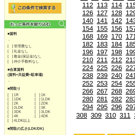
112
113
114
11
126
127
128
12
140
141
142
14
154
155
156
15
■賃料
168
169
170
17
-
182
183
184
18
[ ] 管理費なし
196
197
198
19
[ ] 礼金なし
[ ] 敷金(保証金)なし
210
211
212
21
[ ] 仲介手数料なし
224
225
226
22
■合算賃料
238
239
240
24
(賃料+共益費+駐車場)
-
252
253
254
25
■間取り
266
267
268
26
[ ] 1R
[ ] 1K
280
281
282
28
[ ] 1DK
[ ] 1LDK
[ ] 2K
[ ] 2DK
294
295
296
29
[ ] 2LDK
[ ] 3K
[ ] 3DK
[ ] 3LDK
308
309
310
311
[ ] 4K
[ ] 4DK
[ ] 4LDK以上
■間取の広さ(LDK/DK)