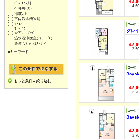
42,
[ ] ﾊﾞｽ･ﾄｲﾚ別
4,6
[ ] ﾍﾟｯﾄ可(犬)
[ ] 2階以上
[ ] 室内洗濯機置場
[ ] ｴｱｺﾝ
[ ] ｵｰﾄﾛｯｸ
グレイ
[ ] 全室ﾌﾛｰﾘﾝｸﾞ
[ ] 温水洗浄便座(ｼｬﾜｰﾄｲﾚ)
[ ] 警備会社ﾎｰﾑｾｷｭﾘﾃｨ
42,
3,5
■キーワード
Bay
もっと条件を絞り込む
42,
3,7
Bay
42,
3,7