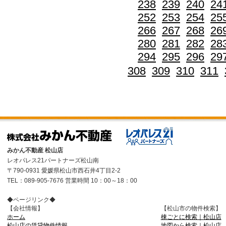
238
239
240
24
252
253
254
25
266
267
268
26
280
281
282
28
294
295
296
29
308
309
310
311
みかん不動産 松山店
レオパレス21パートナーズ松山南
〒790-0931 愛媛県松山市西石井4丁目2-2
TEL：089-905-7676 営業時間 10：00～18：00
◆ページリンク◆
【会社情報】
【松山市の物件検索】
ホーム
棟ごとに検索｜松山店
松山店の賃貸物件情報
地図から検索｜松山店