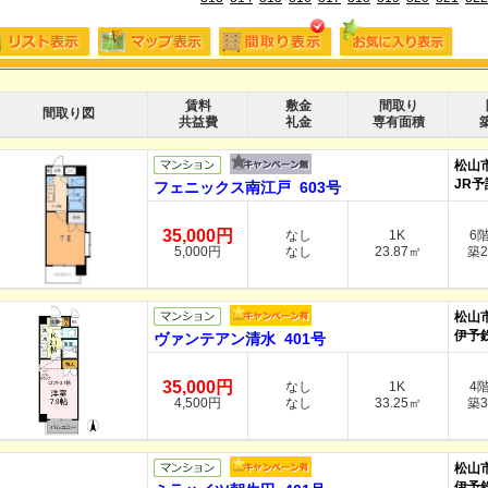
賃料
敷金
間取り
間取り図
共益費
礼金
専有面積
松山
JR予
フェニックス南江戸 603号
35,000円
なし
1K
6
5,000円
なし
23.87㎡
築2
松山
伊予
ヴァンテアン清水 401号
35,000円
なし
1K
4
4,500円
なし
33.25㎡
築3
松山
伊予