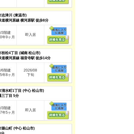
市志津川
(東温市)
鉄道横河原線 横河原駅 徒歩8分
階/3階建
即入居
0年9ヶ月
市枝松4丁目
(城南 松山市)
鉄道横河原線 福音寺駅 徒歩14分
階/6階建
2026/08
5年8ヶ月
下旬
市清水町1丁目
(中心 松山市)
通三丁目 5分
階/3階建
即入居
7年5ヶ月
市築山町
(中心 松山市)
3分