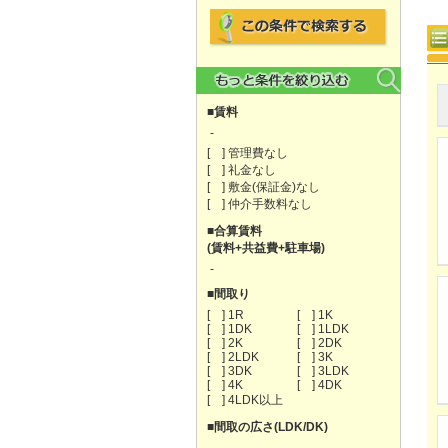
■賃料
-
[ ] 管理費なし
[ ] 礼金なし
[ ] 敷金(保証金)なし
[ ] 仲介手数料なし
■合算賃料
(賃料+共益費+駐車場)
-
■間取り
[ ] 1R
[ ] 1K
[ ] 1DK
[ ] 1LDK
[ ] 2K
[ ] 2DK
[ ] 2LDK
[ ] 3K
[ ] 3DK
[ ] 3LDK
[ ] 4K
[ ] 4DK
[ ] 4LDK以上
■間取の広さ(LDK/DK)