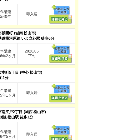
階/4階建
即入居
40年
市祇園町
(城南 松山市)
鉄道横河原線 いよ立花駅 徒歩6分
階/4階建
2026/05
6年2ヶ月
下旬
市本町5丁目
(中心 松山市)
 2分
階/4階建
即入居
5年1ヶ月
市南江戸2丁目
(城西 松山市)
讃線 松山駅 徒歩3分
階/4階建
即入居
6年5ヶ月