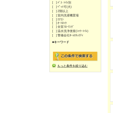
[ ] ﾊﾞｽ･ﾄｲﾚ別
[ ] ﾍﾟｯﾄ可(犬)
[ ] 2階以上
[ ] 室内洗濯機置場
[ ] ｴｱｺﾝ
[ ] ｵｰﾄﾛｯｸ
[ ] 全室ﾌﾛｰﾘﾝｸﾞ
[ ] 温水洗浄便座(ｼｬﾜｰﾄｲﾚ)
[ ] 警備会社ﾎｰﾑｾｷｭﾘﾃｨ
■キーワード
もっと条件を絞り込む