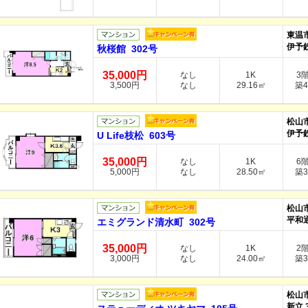
東温
伊予
秋桜館 302号
35,000円
なし
1K
3
3,500円
なし
29.16㎡
築4
松山
伊予
U Life枝松 603号
35,000円
なし
1K
6
5,000円
なし
28.50㎡
築3
松山
平和
エミグランド清水町 302号
35,000円
なし
1K
2
3,000円
なし
24.00㎡
築3
松山
新立 