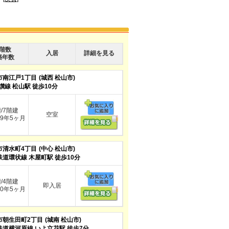
階数
入居
詳細を見る
築年数
市南江戸1丁目
(城西 松山市)
讃線 松山駅 徒歩10分
階/7階建
空室
9年5ヶ月
市清水町4丁目
(中心 松山市)
鉄道環状線 木屋町駅 徒歩10分
階/4階建
即入居
0年5ヶ月
市朝生田町2丁目
(城南 松山市)
鉄道横河原線 いよ立花駅 徒歩7分