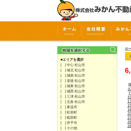
ホ
■エリアを選択
[ ] 中心 松山市
6
[ ] 城北 松山市
[ ] 城南 松山市
[ ] 道後 松山市
[
[ ] 城東 松山市
3
[ ] 城西 松山市
7
[ ] 三津 松山市
1
1
[ ] 北条 松山市
1
[ ] 東温市
1
[ ] 松前町
2
[ ] 砥部町
2
2
[ ] 伊予市
2
[ ] その他