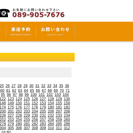
25
26
27
28
29
30
31
32
33
34
35
36
60
61
62
63
64
65
66
67
68
69
70
71
95
96
97
98
99
100
101
102
103
104
122
123
124
125
126
127
128
129
130
148
149
150
151
152
153
154
155
156
174
175
176
177
178
179
180
181
182
200
201
202
203
204
205
206
207
208
226
227
228
229
230
231
232
233
234
252
253
254
255
256
257
258
259
260
278
279
280
281
282
283
284
285
286
304
305
306
307
308
309
310
311
312
[次頁]