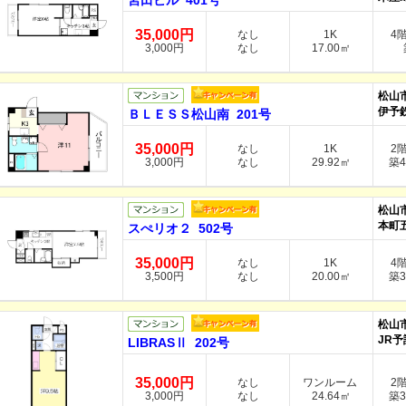
宮田ビル 401号
35,000円
なし
1K
4
3,000円
なし
17.00㎡
築
松山
伊予
ＢＬＥＳＳ松山南 201号
35,000円
なし
1K
2
3,000円
なし
29.92㎡
築4
松山
本町五
スぺリオ２ 502号
35,000円
なし
1K
4
3,500円
なし
20.00㎡
築3
松山
JR予
LIBRASⅡ 202号
35,000円
なし
ワンルーム
2
3,000円
なし
24.64㎡
築3