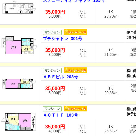
ステューディオ ツキヤマ 105号
35,000円
なし
1K
1
5,000円
なし
23.70㎡
築2
伊予
JR予
プチシャトレ 301号
35,000円
なし
1K
3
3,500円
なし
21.65㎡
築2
松山
松山駅
ＡＢＥビル 203号
2
35,000円
なし
1K
築2
5,000円
なし
20.86㎡
松山
伊予
ＡＣＴＩＦ 103号
35,000円
なし
1K
1
4,000円
なし
25.51㎡
築2