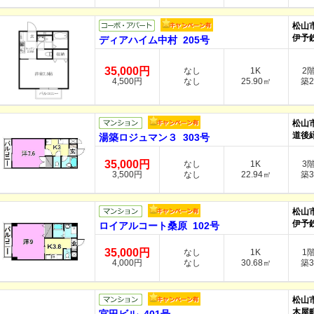
松山
伊予
ディアハイム中村 205号
35,000円
なし
1K
2
4,500円
なし
25.90㎡
築2
松山
道後緑
湯築ロジュマン３ 303号
35,000円
なし
1K
3
3,500円
なし
22.94㎡
築3
松山
伊予
ロイアルコート桑原 102号
35,000円
なし
1K
1
4,000円
なし
30.68㎡
築3
松山
木屋町