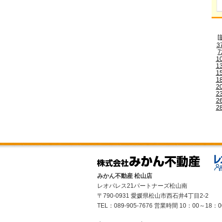
[
3
7
1
1
1
1
2
2
2
2
みかん不動産 松山店
レオパレス21パートナーズ松山南
〒790-0931 愛媛県松山市西石井4丁目2-2
TEL：089-905-7676 営業時間 10：00～18：0