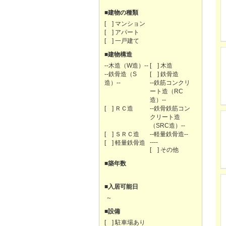
■建物の種類
[ ] マンション
[ ] アパート
[ ] 一戸建て
■建物構造
--木造（W造）--
[ ] 木造
--鉄骨造（S
[ ] 鉄骨造
造）--
--鉄筋コンクリ
ート造（RC
造）--
[ ] ＲＣ造
--鉄骨鉄筋コン
クリート造
（SRC造）--
[ ] ＳＲＣ造
--軽量鉄骨造--
----
[ ] 軽量鉄骨造
[ ] その他
■築年数
■入居可能日
～
■設備
[ ] 駐車場あり