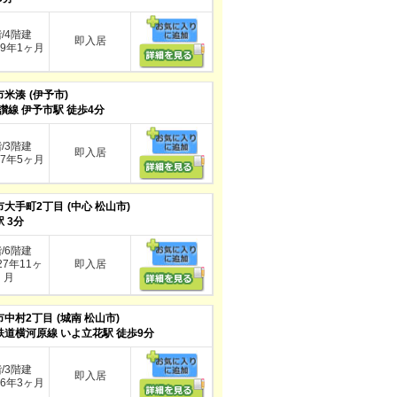
階/4階建
即入居
9年1ヶ月
市米湊
(伊予市)
讃線 伊予市駅 徒歩4分
階/3階建
即入居
7年5ヶ月
市大手町2丁目
(中心 松山市)
 3分
階/6階建
7年11ヶ
即入居
月
市中村2丁目
(城南 松山市)
鉄道横河原線 いよ立花駅 徒歩9分
階/3階建
即入居
6年3ヶ月