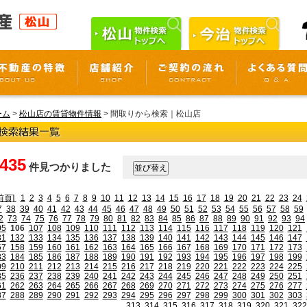
ーム
>
松山店の賃貸物件情報
> 間取りから検索｜松山店
,435
件見つかりました
前頁]
1
2
3
4
5
6
7
8
9
10
11
12
13
14
15
16
17
18
19
20
21
22
23
24
7
38
39
40
41
42
43
44
45
46
47
48
49
50
51
52
53
54
55
56
57
58
59
2
73
74
75
76
77
78
79
80
81
82
83
84
85
86
87
88
89
90
91
92
93
94
05
106
107
108
109
110
111
112
113
114
115
116
117
118
119
120
121
31
132
133
134
135
136
137
138
139
140
141
142
143
144
145
146
147
57
158
159
160
161
162
163
164
165
166
167
168
169
170
171
172
173
83
184
185
186
187
188
189
190
191
192
193
194
195
196
197
198
199
09
210
211
212
213
214
215
216
217
218
219
220
221
222
223
224
225
35
236
237
238
239
240
241
242
243
244
245
246
247
248
249
250
251
61
262
263
264
265
266
267
268
269
270
271
272
273
274
275
276
277
87
288
289
290
291
292
293
294
295
296
297
298
299
300
301
302
303
313
314
315
316
317
318
319
320
321
322