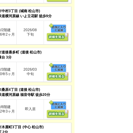
市中村3丁目
(城南 松山市)
鉄道横河原線 いよ立花駅 徒歩9分
階/2階建
2026/08
6年2ヶ月
下旬
市道後喜多町
(道後 松山市)
台 3分
階/3階建
2026/03
0年5ヶ月
中旬
市桑原4丁目
(道後 松山市)
鉄道横河原線 福音寺駅 徒歩20分
階/8階建
即入居
2年3ヶ月
市木屋町3丁目
(中心 松山市)
 2分