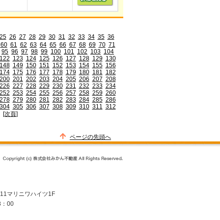
25
26
27
28
29
30
31
32
33
34
35
36
60
61
62
63
64
65
66
67
68
69
70
71
95
96
97
98
99
100
101
102
103
104
122
123
124
125
126
127
128
129
130
148
149
150
151
152
153
154
155
156
174
175
176
177
178
179
180
181
182
200
201
202
203
204
205
206
207
208
226
227
228
229
230
231
232
233
234
252
253
254
255
256
257
258
259
260
278
279
280
281
282
283
284
285
286
304
305
306
307
308
309
310
311
312
[次頁]
ページの先頭へ
-11マリニワハイツ1F
8：00