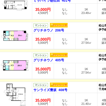
ミラハイツ朝生田 401号
35,000円
なし
1K
4
4,500円
なし
23.49㎡
築3
松山
伊予
グリチネウノ 206号
35,000円
なし
1K
2
5,000円
なし
27.54㎡
築3
松山
伊予
グリチネウノ 405号
35,000円
なし
1K
4
5,000円
なし
27.54㎡
築3
松山
千舟町
サンライズ豊坂 408号
35,000円
なし
1K
4
5,000円
なし
21.40㎡
築3