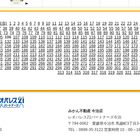
前頁]
1
2
3
4
5
6
7
8
9
10
11
12
13
14
15
16
17
18
19
20
21
22
23
24
7
38
39
40
41
42
43
44
45
46
47
48
49
50
51
52
53
54
55
56
57
58
59
2
73
74
75
76
77
78
79
80
81
82
83
84
85
86
87
88
89
90
91
92
93
94
05
106
107
108
109
110
111
112
113
114
115
116
117
118
119
120
121
31
132
133
134
135
136
137
138
139
140
141
142
143
144
145
146
147
57
158
159
160
161
162
163
164
165
166
167
168
169
170
171
172
173
83
184
185
186
187
188
189
190
191
192
193
194
195
196
197
198
199
09
210
211
212
213
214
215
216
217
218
219
220
221
222
223
224
225
35
236
237
238
239
240
241
242
243
244
245
246
247
248
249
250
251
61
262
263
264
265
266
267
268
269
270
271
272
273
274
275
276
277
87
288
289
290
291
292
293
294
295
296
297
298
299
300
301
302
303
313
314
315
316
317
318
319
320
321
322
みかん不動産 今治店
レオパレス21パートナーズ今治
〒794-0062 愛媛県今治市 馬越町3丁目3
0
TEL：0898-35-3122 営業時間 10：00～1