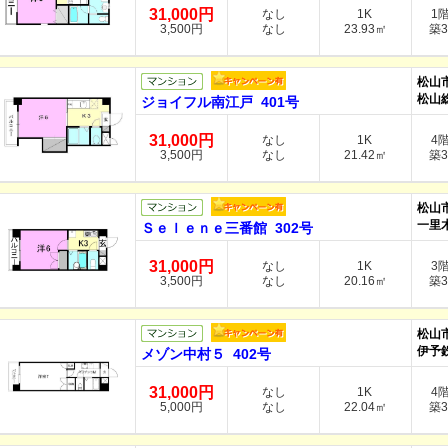
31,000円
なし
1K
1
3,500円
なし
23.93㎡
築3
松山
松山
ジョイフル南江戸 401号
31,000円
なし
1K
4
3,500円
なし
21.42㎡
築3
松山
一里木
Ｓｅｌｅｎｅ三番館 302号
31,000円
なし
1K
3
3,500円
なし
20.16㎡
築3
松山
伊予
メゾン中村５ 402号
31,000円
なし
1K
4
5,000円
なし
22.04㎡
築3