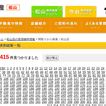
ーム
>
松山店の賃貸物件情報
> 間取りから検索｜松山店
,415
件見つかりました
前頁]
1
2
3
4
5
6
7
8
9
10
11
12
13
14
15
16
17
18
19
20
21
22
23
24
7
38
39
40
41
42
43
44
45
46
47
48
49
50
51
52
53
54
55
56
57
58
59
2
73
74
75
76
77
78
79
80
81
82
83
84
85
86
87
88
89
90
91
92
93
94
05
106
107
108
109
110
111
112
113
114
115
116
117
118
119
120
121
31
132
133
134
135
136
137
138
139
140
141
142
143
144
145
146
147
57
158
159
160
161
162
163
164
165
166
167
168
169
170
171
172
173
83
184
185
186
187
188
189
190
191
192
193
194
195
196
197
198
199
09
210
211
212
213
214
215
216
217
218
219
220
221
222
223
224
225
35
236
237
238
239
240
241
242
243
244
245
246
247
248
249
250
251
61
262
263
264
265
266
267
268
269
270
271
272
273
274
275
276
277
87
288
289
290
291
292
293
294
295
296
297
298
299
300
301
302
303
313
314
315
316
317
318
319
320
321
[