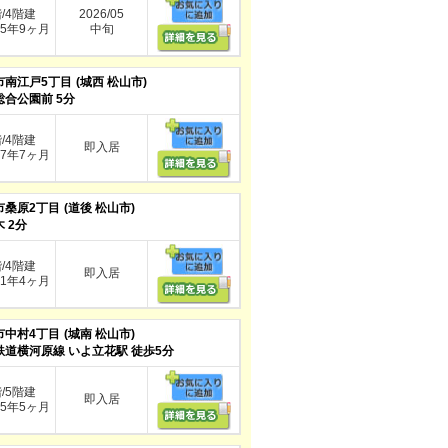
階/4階建
2026/05
5年9ヶ月
中旬
市南江戸5丁目
(城西 松山市)
総合公園前 5分
階/4階建
即入居
7年7ヶ月
市桑原2丁目
(道後 松山市)
 2分
階/4階建
即入居
1年4ヶ月
市中村4丁目
(城南 松山市)
鉄道横河原線 いよ立花駅 徒歩5分
階/5階建
即入居
5年5ヶ月