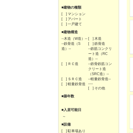
■建物の種類
[ ] マンション
[ ] アパート
[ ] 一戸建て
■建物構造
--木造（W造）--
[ ] 木造
--鉄骨造（S
[ ] 鉄骨造
造）--
--鉄筋コンクリ
ート造（RC
造）--
[ ] ＲＣ造
--鉄骨鉄筋コン
クリート造
（SRC造）--
[ ] ＳＲＣ造
--軽量鉄骨造--
----
[ ] 軽量鉄骨造
[ ] その他
■築年数
■入居可能日
～
■設備
[ ] 駐車場あり