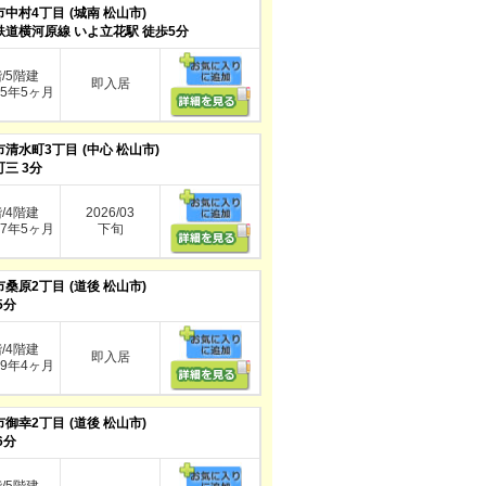
市中村4丁目
(城南 松山市)
鉄道横河原線 いよ立花駅 徒歩5分
階/5階建
即入居
5年5ヶ月
市清水町3丁目
(中心 松山市)
三 3分
階/4階建
2026/03
7年5ヶ月
下旬
市桑原2丁目
(道後 松山市)
5分
階/4階建
即入居
9年4ヶ月
市御幸2丁目
(道後 松山市)
6分