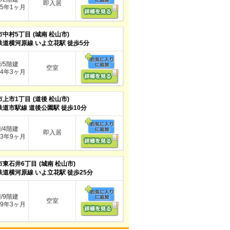
即入居
5年1ヶ月
市中村5丁目
(城南 松山市)
鉄道横河原線 いよ立花駅 徒歩5分
階/5階建
空室
4年3ヶ月
市上市1丁目
(道後 松山市)
鉄道市駅線 道後公園駅 徒歩10分
階/4階建
即入居
3年9ヶ月
市東石井6丁目
(城南 松山市)
鉄道横河原線 いよ立花駅 徒歩25分
階/9階建
空室
9年3ヶ月