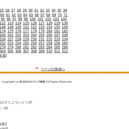
25
26
27
28
29
30
31
32
33
34
35
36
60
61
62
63
64
65
66
67
68
69
70
71
95
96
97
98
99
100
101
102
103
104
122
123
124
125
126
127
128
129
130
148
149
150
151
152
153
154
155
156
174
175
176
177
178
179
180
181
182
200
201
202
203
204
205
206
207
208
226
227
228
229
230
231
232
233
234
252
253
254
255
256
257
258
259
260
278
279
280
281
282
283
284
285
286
304
305
306
307
308
309
310
311
312
次頁]
ページの先頭へ
-11マリニワハイツ1F
8：00
検索】