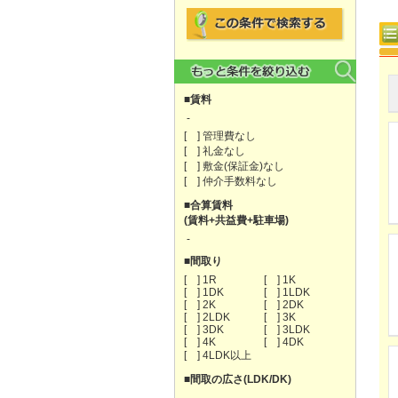
■賃料
-
[ ] 管理費なし
[ ] 礼金なし
[ ] 敷金(保証金)なし
[ ] 仲介手数料なし
■合算賃料
(賃料+共益費+駐車場)
-
■間取り
[ ] 1R
[ ] 1K
[ ] 1DK
[ ] 1LDK
[ ] 2K
[ ] 2DK
[ ] 2LDK
[ ] 3K
[ ] 3DK
[ ] 3LDK
[ ] 4K
[ ] 4DK
[ ] 4LDK以上
■間取の広さ(LDK/DK)