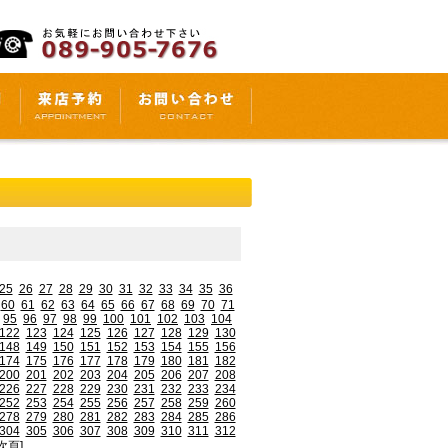
25
26
27
28
29
30
31
32
33
34
35
36
60
61
62
63
64
65
66
67
68
69
70
71
95
96
97
98
99
100
101
102
103
104
122
123
124
125
126
127
128
129
130
148
149
150
151
152
153
154
155
156
174
175
176
177
178
179
180
181
182
200
201
202
203
204
205
206
207
208
226
227
228
229
230
231
232
233
234
252
253
254
255
256
257
258
259
260
278
279
280
281
282
283
284
285
286
304
305
306
307
308
309
310
311
312
次頁]