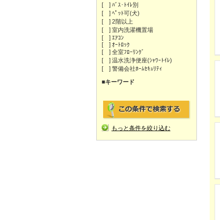
[ ] ﾊﾞｽ･ﾄｲﾚ別
[ ] ﾍﾟｯﾄ可(犬)
[ ] 2階以上
[ ] 室内洗濯機置場
[ ] ｴｱｺﾝ
[ ] ｵｰﾄﾛｯｸ
[ ] 全室ﾌﾛｰﾘﾝｸﾞ
[ ] 温水洗浄便座(ｼｬﾜｰﾄｲﾚ)
[ ] 警備会社ﾎｰﾑｾｷｭﾘﾃｨ
■キーワード
もっと条件を絞り込む