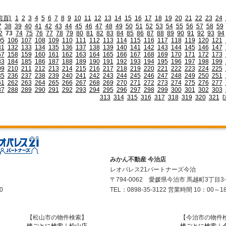
前頁]
1
2
3
4
5
6
7
8
9
10
11
12
13
14
15
16
17
18
19
20
21
22
23
24
7
38
39
40
41
42
43
44
45
46
47
48
49
50
51
52
53
54
55
56
57
58
59
2
73
74
75
76
77
78
79
80
81
82
83
84
85
86
87
88
89
90
91
92
93
94
05
106
107
108
109
110
111
112
113
114
115
116
117
118
119
120
121
31
132
133
134
135
136
137
138
139
140
141
142
143
144
145
146
147
57
158
159
160
161
162
163
164
165
166
167
168
169
170
171
172
173
83
184
185
186
187
188
189
190
191
192
193
194
195
196
197
198
199
09
210
211
212
213
214
215
216
217
218
219
220
221
222
223
224
225
35
236
237
238
239
240
241
242
243
244
245
246
247
248
249
250
251
61
262
263
264
265
266
267
268
269
270
271
272
273
274
275
276
277
87
288
289
290
291
292
293
294
295
296
297
298
299
300
301
302
303
313
314
315
316
317
318
319
320
321
[
みかん不動産 今治店
レオパレス21パートナーズ今治
〒794-0062 愛媛県今治市 馬越町3丁目3
0
TEL：0898-35-3122 営業時間 10：00～1
【松山市の物件検索】
【今治市の物件