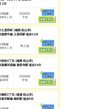
 2分
階/4階建
2026/03
8年5ヶ月
下旬
市土居田町
(城西 松山市)
鉄道郡中線 土居田駅 徒歩11分
階/3階建
即入居
8年4ヶ月
市枝松4丁目
(城東 松山市)
鉄道横河原線 福音寺駅 徒歩14分
階/4階建
2026/08
36年
中旬
市南町2丁目
(道後 松山市)
鉄道市駅線 南町駅 徒歩5分
階/2階建