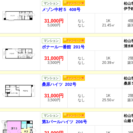
松山
伊予
メゾン中村５ 408号
31,000円
なし
1K
4
5,000円
なし
21.45㎡
築3
松山
清水町
ボナール一番館 201号
31,000円
なし
1K
2
3,500円
なし
20.39㎡
築3
松山
桑原 
桑原ハイツ 202号
31,000円
なし
1K
2
3,500円
なし
25.50㎡
築3
松山
山越 
第3パールハイツ 206号