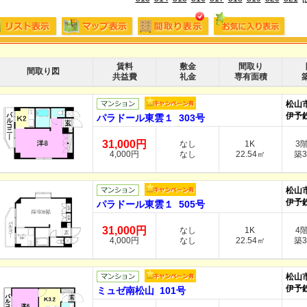
賃料
敷金
間取り
間取り図
共益費
礼金
専有面積
松山
伊予
パラドール東雲１ 303号
31,000円
なし
1K
3
4,000円
なし
22.54㎡
築3
松山
伊予
パラドール東雲１ 505号
31,000円
なし
1K
4
4,000円
なし
22.54㎡
築3
松山
伊予
ミュゼ南松山 101号