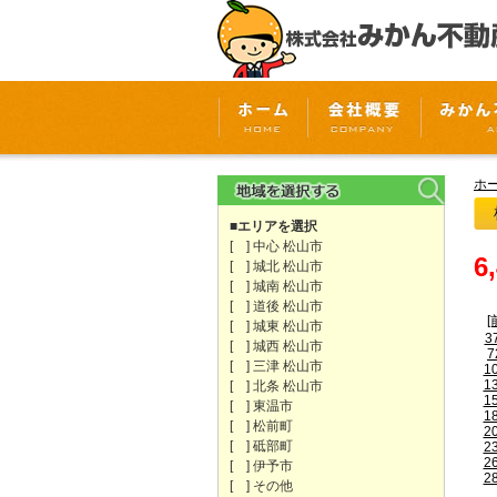
ホ
■エリアを選択
[ ] 中心 松山市
6
[ ] 城北 松山市
[ ] 城南 松山市
[ ] 道後 松山市
[
[ ] 城東 松山市
3
[ ] 城西 松山市
7
[ ] 三津 松山市
1
1
[ ] 北条 松山市
1
[ ] 東温市
1
[ ] 松前町
2
[ ] 砥部町
2
2
[ ] 伊予市
2
[ ] その他