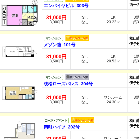
西一万
エンパイヤビル 303号
31,000円
なし
1K
3
3,000円
なし
23.22㎡
築3
松山
伊予
メゾン遙 101号
31,000円
なし
1K
1
3,500円
なし
20.52㎡
築3
松山
伊予
枝松ローズパレス 304号
31,000円
なし
ワンルーム
3
3,000円
なし
24.30㎡
築
松山
伊予
南町ハイツ 202号
31,000円
なし
ワンルーム
2