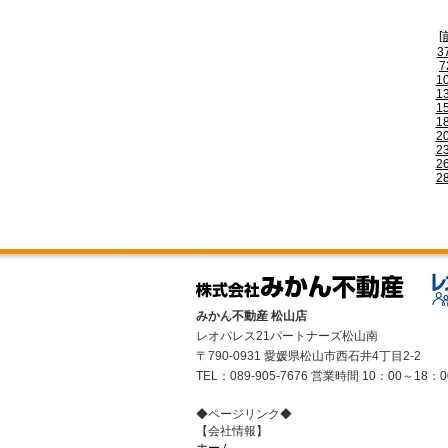
[
3
7
1
1
1
1
2
2
2
2
みかん不動産 松山店
レオパレス21パートナーズ松山南
〒790-0931 愛媛県松山市西石井4丁目2-2
TEL：089-905-7676 営業時間 10：00～18：0
◆ページリンク◆
【会社情報】