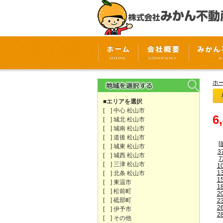
ホ
■エリアを選択
[ ] 中心 松山市
6
[ ] 城北 松山市
[ ] 城南 松山市
[ ] 道後 松山市
[
[ ] 城東 松山市
3
[ ] 城西 松山市
7
[ ] 三津 松山市
1
1
[ ] 北条 松山市
1
[ ] 東温市
1
[ ] 松前町
2
[ ] 砥部町
2
2
[ ] 伊予市
2
[ ] その他