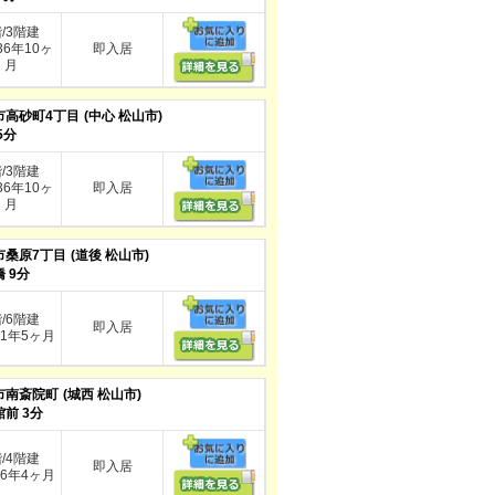
階/3階建
6年10ヶ
即入居
月
市高砂町4丁目
(中心 松山市)
5分
階/3階建
6年10ヶ
即入居
月
市桑原7丁目
(道後 松山市)
 9分
階/6階建
即入居
1年5ヶ月
市南斎院町
(城西 松山市)
前 3分
階/4階建
即入居
6年4ヶ月