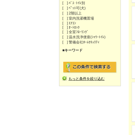
[ ] ﾊﾞｽ･ﾄｲﾚ別
[ ] ﾍﾟｯﾄ可(犬)
[ ] 2階以上
[ ] 室内洗濯機置場
[ ] ｴｱｺﾝ
[ ] ｵｰﾄﾛｯｸ
[ ] 全室ﾌﾛｰﾘﾝｸﾞ
[ ] 温水洗浄便座(ｼｬﾜｰﾄｲﾚ)
[ ] 警備会社ﾎｰﾑｾｷｭﾘﾃｨ
■キーワード
もっと条件を絞り込む