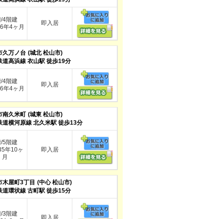
階/4階建
即入居
6年4ヶ月
市久万ノ台
(城北 松山市)
鉄道高浜線 衣山駅 徒歩19分
階/4階建
即入居
6年4ヶ月
市南久米町
(城東 松山市)
鉄道横河原線 北久米駅 徒歩13分
階/5階建
5年10ヶ
即入居
月
市木屋町3丁目
(中心 松山市)
鉄道環状線 古町駅 徒歩15分
階/3階建
即入居