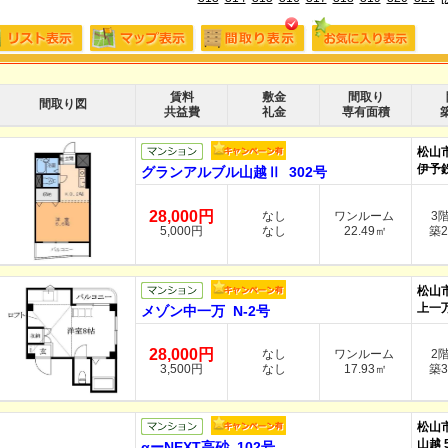
賃料
敷金
間取り
間取り図
共益費
礼金
専有面積
松山
伊予
グランアルブル山越Ⅱ 302号
28,000円
なし
ワンルーム
3
5,000円
なし
22.49㎡
築2
松山
上一万
メゾン中一万 N-2号
28,000円
なし
ワンルーム
2
3,500円
なし
17.93㎡
築3
松山
山越 
αーNEXT高砂 102号