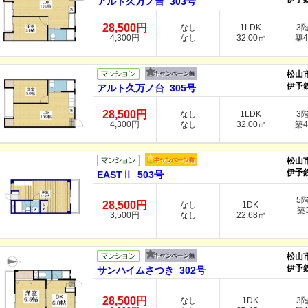
アルト久万ノ台 303号
28,500円
なし
1LDK
3
4,300円
なし
32.00㎡
築4
松山
伊予
アルト久万ノ台 305号
28,500円
なし
1LDK
3
4,300円
なし
32.00㎡
築4
松山
伊予
EASTⅡ 503号
5
28,500円
なし
1DK
築3
3,500円
なし
22.68㎡
松山
伊予
サンハイムさつき 302号
28,500円
なし
1DK
3