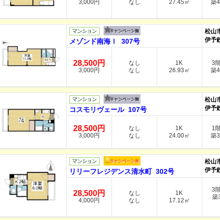
3,000円
なし
27.45㎡
築4
松山
伊予
メゾンド南海Ⅰ 307号
28,500円
なし
1K
3
3,000円
なし
26.93㎡
築4
松山
伊予
コスモリヴェール 107号
28,500円
なし
1K
1
3,000円
なし
24.00㎡
築3
松山
伊予
リリーフレジデンス清水町 302号
3
28,500円
なし
1K
築3
4,000円
なし
17.12㎡