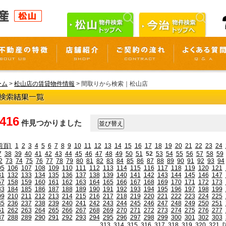
ーム
>
松山店の賃貸物件情報
> 間取りから検索｜松山店
,416
件見つかりました
前頁]
1
2
3
4
5
6
7
8
9
10
11
12
13
14
15
16
17
18
19
20
21
22
23
24
7
38
39
40
41
42
43
44
45
46
47
48
49
50
51
52
53
54
55
56
57
58
59
2
73
74
75
76
77
78
79
80
81
82
83
84
85
86
87
88
89
90
91
92
93
94
05
106
107
108
109
110
111
112
113
114
115
116
117
118
119
120
121
31
132
133
134
135
136
137
138
139
140
141
142
143
144
145
146
147
57
158
159
160
161
162
163
164
165
166
167
168
169
170
171
172
173
83
184
185
186
187
188
189
190
191
192
193
194
195
196
197
198
199
09
210
211
212
213
214
215
216
217
218
219
220
221
222
223
224
225
35
236
237
238
239
240
241
242
243
244
245
246
247
248
249
250
251
61
262
263
264
265
266
267
268
269
270
271
272
273
274
275
276
277
87
288
289
290
291
292
293
294
295
296
297
298
299
300
301
302
303
313
314
315
316
317
318
319
320
321
[