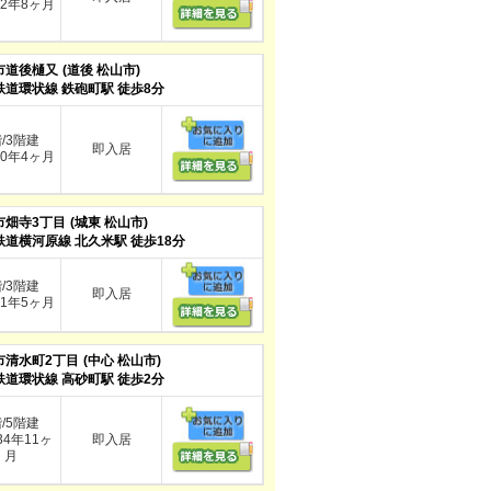
2年8ヶ月
市道後樋又
(道後 松山市)
鉄道環状線 鉄砲町駅 徒歩8分
階/3階建
即入居
0年4ヶ月
市畑寺3丁目
(城東 松山市)
鉄道横河原線 北久米駅 徒歩18分
階/3階建
即入居
1年5ヶ月
市清水町2丁目
(中心 松山市)
鉄道環状線 高砂町駅 徒歩2分
階/5階建
4年11ヶ
即入居
月