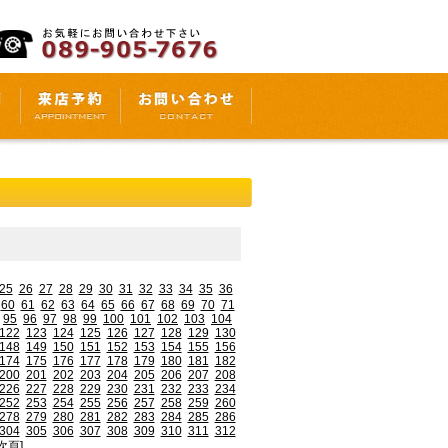
25
26
27
28
29
30
31
32
33
34
35
36
60
61
62
63
64
65
66
67
68
69
70
71
95
96
97
98
99
100
101
102
103
104
122
123
124
125
126
127
128
129
130
148
149
150
151
152
153
154
155
156
174
175
176
177
178
179
180
181
182
200
201
202
203
204
205
206
207
208
226
227
228
229
230
231
232
233
234
252
253
254
255
256
257
258
259
260
278
279
280
281
282
283
284
285
286
304
305
306
307
308
309
310
311
312
次頁]