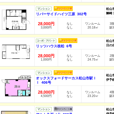
松山
鯛崎 
リバーサイドハイツ三原 302号
28,000円
なし
ワンルーム
3
3,000円
なし
20.18㎡
築3
松山
日の出
リッツハウス枝松 6号
28,000円
なし
ワンルーム
2
1,000円
なし
24.75㎡
築5
松山
オックスフォードサーカス松山市駅Ｉ
伊予
Ｉ 406号
28,000円
なし
ワンルーム
4
4,500円
なし
23.20㎡
築3
松山
伊予