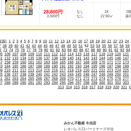
28,800円
なし
1K
2
3,500円
なし
22.90㎡
築3
前頁]
1
2
3
4
5
6
7
8
9
10
11
12
13
14
15
16
17
18
19
20
21
22
23
24
7
38
39
40
41
42
43
44
45
46
47
48
49
50
51
52
53
54
55
56
57
58
59
2
73
74
75
76
77
78
79
80
81
82
83
84
85
86
87
88
89
90
91
92
93
94
05
106
107
108
109
110
111
112
113
114
115
116
117
118
119
120
121
31
132
133
134
135
136
137
138
139
140
141
142
143
144
145
146
147
57
158
159
160
161
162
163
164
165
166
167
168
169
170
171
172
173
83
184
185
186
187
188
189
190
191
192
193
194
195
196
197
198
199
09
210
211
212
213
214
215
216
217
218
219
220
221
222
223
224
225
35
236
237
238
239
240
241
242
243
244
245
246
247
248
249
250
251
61
262
263
264
265
266
267
268
269
270
271
272
273
274
275
276
277
87
288
289
290
291
292
293
294
295
296
297
298
299
300
301
302
303
313
314
315
316
317
318
319
320
321
[
みかん不動産 今治店
レオパレス21パートナーズ今治