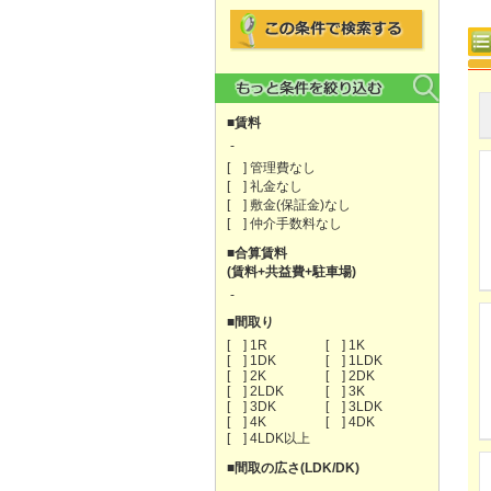
■賃料
-
[ ] 管理費なし
[ ] 礼金なし
[ ] 敷金(保証金)なし
[ ] 仲介手数料なし
■合算賃料
(賃料+共益費+駐車場)
-
■間取り
[ ] 1R
[ ] 1K
[ ] 1DK
[ ] 1LDK
[ ] 2K
[ ] 2DK
[ ] 2LDK
[ ] 3K
[ ] 3DK
[ ] 3LDK
[ ] 4K
[ ] 4DK
[ ] 4LDK以上
■間取の広さ(LDK/DK)