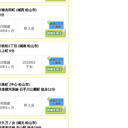
市南吉田町
(城西 松山市)
3分
階/3階建
即入居
4年8ヶ月
市枝松1丁目
(城南 松山市)
上町 6分
階/2階建
2026/03
0年1ヶ月
下旬
市泉町
(中心 松山市)
鉄道横河原線 石手川公園駅 徒歩12分
階/6階建
即入居
0年6ヶ月
市久万ノ台
(城北 松山市)
鉄道高浜線 衣山駅 徒歩19分