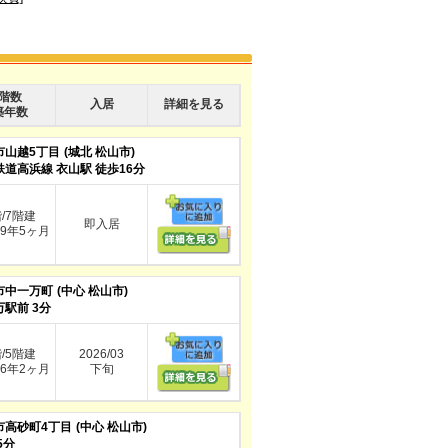
階数
入居
詳細を見る
築年数
市山越5丁目
(城北 松山市)
鉄道高浜線 衣山駅 徒歩16分
階/7階建
即入居
9年5ヶ月
市中一万町
(中心 松山市)
駅前 3分
階/5階建
2026/03
6年2ヶ月
下旬
市高砂町4丁目
(中心 松山市)
5分