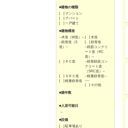
■建物の種類
[ ] マンション
[ ] アパート
[ ] 一戸建て
■建物構造
--木造（W造）--
[ ] 木造
--鉄骨造（S
[ ] 鉄骨造
造）--
--鉄筋コンクリ
ート造（RC
造）--
[ ] ＲＣ造
--鉄骨鉄筋コン
クリート造
（SRC造）--
[ ] ＳＲＣ造
--軽量鉄骨造--
----
[ ] 軽量鉄骨造
[ ] その他
■築年数
■入居可能日
～
■設備
[ ] 駐車場あり