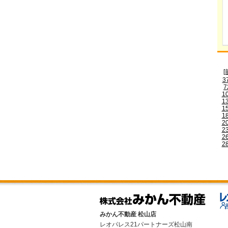
[
3
7
1
1
1
1
2
2
2
2
みかん不動産 松山店
レオパレス21パートナーズ松山南